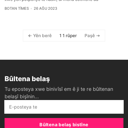
BOTAN TIMES
26 AĞU 2023
1 1 rûper
Yên berê
Paşê
Bûltena belaş
Tu eposteya xwe binivîsî em ê ji te re bûltenan
belaşî bişînin...
Bûltena belaş bistîne