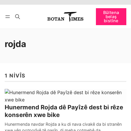
Têkevê
Bûltena belaş bistîne
Bûltena
belaş
bişopîne
bistîne
rojda
1 NIVÎS
Hunermend Rojda dê Payîzê dest bi rêze
konserên xwe bike
Hunermenda navdar Rojda a ku di nava civakê da bi stranên
xwe yên potporîyê tê nasîn, di meha cotmehê da