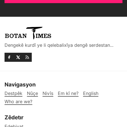
Dengekê kurdî ye li qelebalixîya dengê serdestan...
Navigasyon
Destpêk
Nûçe
Nivîs
Em kî ne?
English
Who are we?
Zêdetır
Edebiyat