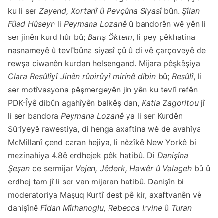
ku li ser
Zayend, Xortanî û Pevçûna Siyasî
bûn.
Şîlan
Fûad Hûseyn
li
Peymana Lozanê
û bandorên wê yên li
ser jinên kurd hûr bû;
Barış Öktem
, li pey pêkhatina
nasnameyê û tevlîbûna siyasî çû û di vê çarçoveyê de
rewşa ciwanên kurdan helsengand. Mijara pêşkêşiya
Clara Resûlîyî Jinên rûbirûyî mirinê dibin
bû;
Resûlî
, li
ser motîvasyona pêşmergeyên jin yên ku tevlî refên
PDK-Îyê dibûn agahîyên balkêş dan,
Katia Zagoritou
jî
li ser bandora
Peymana Lozanê
ya li ser Kurdên
Sûrîyeyê rawestiya, di henga axaftina wê de avahîya
McMillanî çend caran hejiya, li nêzîkê New Yorkê bi
mezinahiya 4.8ê erdhejek pêk hatibû. Di
Danişîna
Şeşan
de sermijar
Vejen, Jêderk, Hawêr û Valageh
bû û
erdhej tam jî li ser van mijaran hatibû. Danişîn bi
moderatoriya Maşuq Kurtî dest pê kir, axaftvanên vê
danişînê
Fîdan Mîrhanoglu, Rebecca Irvine
û
Turan