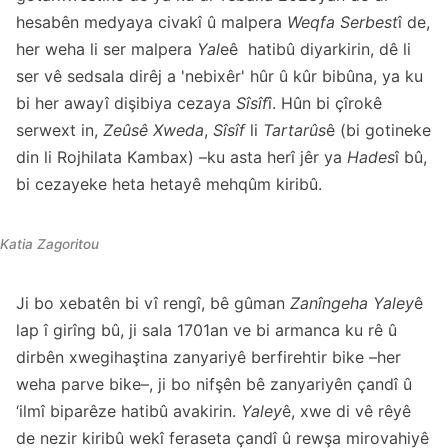
hesabên medyaya civakî û malpera
Weqfa Serbest
î de,
her weha li ser malpera
Yal
eê hatibû diyarkirin, dê li
ser vê sedsala dirêj a 'nebixêr' hûr û kûr bibûna, ya ku
bi her awayî dişibiya cezaya
Sîsîf
î. Hûn bi çîrokê
serwext in,
Zeûsê Xweda
,
Sîsîf
li
Tartarûs
ê (bi gotineke
din li Rojhilata Kambax) –ku asta herî jêr ya
Hades
î bû,
bi cezayeke heta hetayê mehqûm kiribû.
Katia Zagoritou
Ji bo xebatên bi vî rengî, bê gûman
Zanîngeha Yaley
ê
lap î girîng bû, ji sala 1701an ve bi armanca ku rê û
dirbên xwegihaştina zanyariyê berfirehtir bike –her
weha parve bike–, ji bo nifşên bê zanyariyên çandî û
‘ilmî biparêze hatibû avakirin.
Yaley
ê, xwe di vê rêyê
de nezir kiribû wekî feraseta çandî û rewşa mirovahiyê