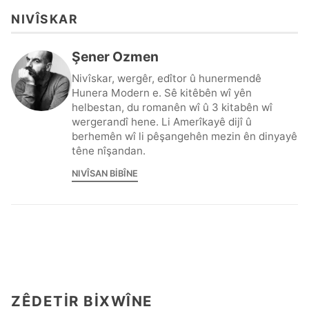
NIVÎSKAR
Şener Ozmen
Nivîskar, wergêr, edîtor û hunermendê
Hunera Modern e. Sê kitêbên wî yên
helbestan, du romanên wî û 3 kitabên wî
wergerandî hene. Li Amerîkayê dijî û
berhemên wî li pêşangehên mezin ên dinyayê
têne nîşandan.
NIVÎSAN BIBÎNE
ZÊDETIR BIXWÎNE