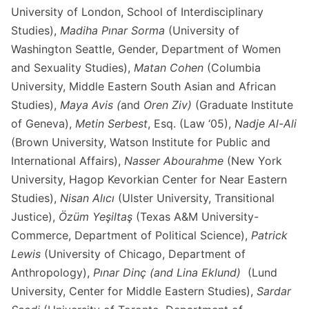
University of London, School of Interdisciplinary
Studies),
Madiha Pınar Sorma
(University of
Washington Seattle, Gender, Department of Women
and Sexuality Studies),
Matan Cohen
(Columbia
University, Middle Eastern South Asian and African
Studies),
Maya Avis (
and
Oren Ziv)
(Graduate Institute
of Geneva),
Metin Serbest
, Esq. (Law ‘05),
Nadje Al-Ali
(Brown University, Watson Institute for Public and
International Affairs),
Nasser Abourahme
(New York
University, Hagop Kevorkian Center for Near Eastern
Studies),
Nisan Alıcı
(Ulster University, Transitional
Justice),
Özüm Yeşiltaş
(Texas A&M University-
Commerce, Department of Political Science),
Patrick
Lewis
(University of Chicago, Department of
Anthropology),
Pınar Dinç (and Lina Eklund)
(Lund
University, Center for Middle Eastern Studies),
Sardar