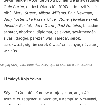
Şêwirmendên Aborî de xebitî bû, her weha awazdaner
Cole Porter,
di destpêka salên 1900an de tevlî Yaleê
bibû.
Meryl Streep, Allison Williams, Paul Newman,
Judy Foster, Elia Kazan, Oliver Stone
, şêwekarên wek
Jennifer Bartlett, John Currin, Paul Fontaine
, bi sedan
senator, aborîzan, dîplomat, çalakvan, şêwirmendên
siyasî, dadger, parêzer, walî, şaredar, serok,
serokwezîr, cîgirên serok û wezîran, zanyar, nûvekar ji
wir bûn.
Maşuq Kurt,
Vera Eccarius-Kelly
, Şener Özmen û
Jon Bullock
Li Yaleyê Roja Yekan
Sêyemîn Xebatên Kurdewar roja yekan, ango 4ê
Avrêlê, di katijimêr 9:15yan de, li Kampûsa McMillanî,