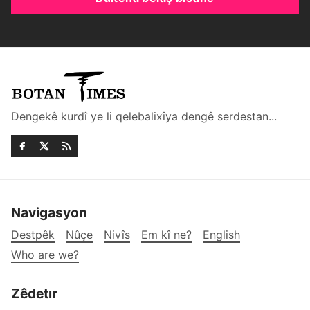
Dengekê kurdî ye li qelebalixîya dengê serdestan...
Navigasyon
Destpêk
Nûçe
Nivîs
Em kî ne?
English
Who are we?
Zêdetır