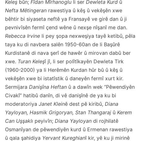
Keleş
bûn;
Fîdan Mîrhanoglu
li ser
Dewleta Kurd
û
Nefta Mêtingeran
rawestiya û kêş û vekêşên xwe
bêhtir bi siyaseta neftê ya Fransayê ve girê dan û ji
pevnivîsên fermî çend wêne û nexşe nîşanî me dan.
Rebecca Irvine
li pey şopa nexweşiya tayê ketibû, pêla
taya ku di navbera salên 1950-60an de li Başûrê
Kurdistanê di nava şerî de hawêr û mirovan dabû ber
xwe.
Turan Keleş
î jî, li ser polîtîkayên Dewleta Tirk
(1960-2000) ya li Herêmên Kurdan hûr bû û kêş û
vekêşên xwe bi istatîstik û daneyên fermî xurt kir.
Sermijara
Danişîna Heftan
û a dawîn wek “Pêwendiyên
Civakî” hatibû danîn, di vê danişînê de ya ku bi
moderatoriya
Janet Klein
ê dest pê kiribû,
Diana
Yayloyan, Hasmik Grigoryan, Stan Thangaraj
û
Kerem
Can Uşşaklı
peyivîn;
Diana Yayloyan
di rojhilatê
Osmanîyan de pêwendiyên kurd û Ermenan rawestiya
û qala şahidiya
Yervant Kureghian
î kir, yê ku ji mirinê