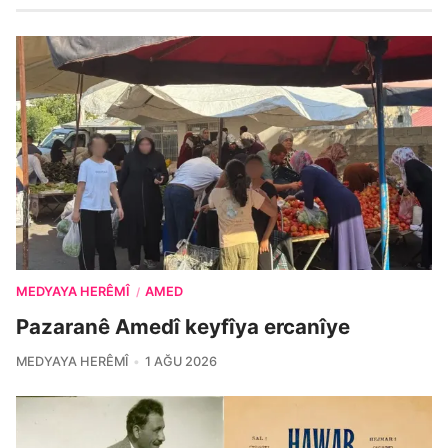
MEDYAYA HERÊMÎ
AMED
/
Pazaranê Amedî keyfîya ercanîye
MEDYAYA HERÊMÎ
1 AĞU 2026