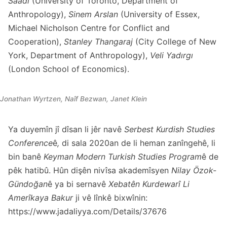
Saadi
(University of Toronto, Department of
Anthropology),
Sinem Arslan
(University of Essex,
Michael Nicholson Centre for Conflict and
Cooperation),
Stanley Thangaraj
(City College of New
York, Department of Anthropology),
Veli Yadırgı
(London School of Economics).
Jonathan Wyrtzen
, Naîf Bezwan,
Janet Klein
Ya duyemîn jî dîsan li jêr navê
Serbest Kurdish Studies
Conference
ê
,
di sala 2020an de li heman zanîngehê, li
bin banê
Keyman Modern Turkish Studies Program
ê de
pêk hatibû. Hûn dişên nivîsa akademîsyen
Nilay
Özok-
Gündoğan
ê ya bi sernavê
Xebatên Kurdewarî Li
Amerîkaya Bakur
ji vê lînkê bixwînin:
https://www.jadaliyya.com/Details/37676