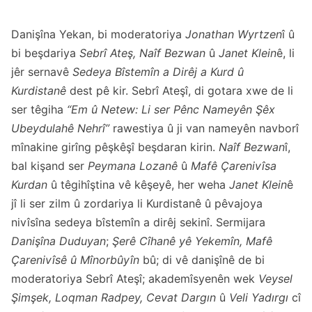
Danişîna Yekan, bi moderatoriya
Jonathan Wyrtzen
î û
bi beşdariya
Sebrî Ateş, Naîf Bezwan
û
Janet Klein
ê, li
jêr sernavê
Sedeya Bîstemîn a Dirêj a Kurd û
Kurdistanê
dest pê kir. Sebrî Ateşî, di gotara xwe de li
ser têgiha
“Em û Netew: Li ser Pênc Nameyên Şêx
Ubeydulahê Nehrî”
rawestiya û ji van nameyên navborî
mînakine girîng pêşkêşî beşdaran kirin.
Naîf Bezwan
î,
bal kişand ser
Peymana Lozanê
û
Mafê Çarenivîsa
Kurdan
û têgihîştina vê kêşeyê, her weha
Janet Klein
ê
jî li ser zilm û zordariya li Kurdistanê û pêvajoya
nivîsîna sedeya bîstemîn a dirêj sekinî. Sermijara
Danişîna Duduyan
;
Şerê Cîhanê yê Yekemîn, Mafê
Çarenivîsê û Mînorbûyîn
bû; di vê danişînê de bi
moderatoriya Sebrî Ateşî; akademîsyenên wek
Veysel
Şimşek, Loqman Radpey, Cevat Dargın
û
Veli Yadırgı
cî