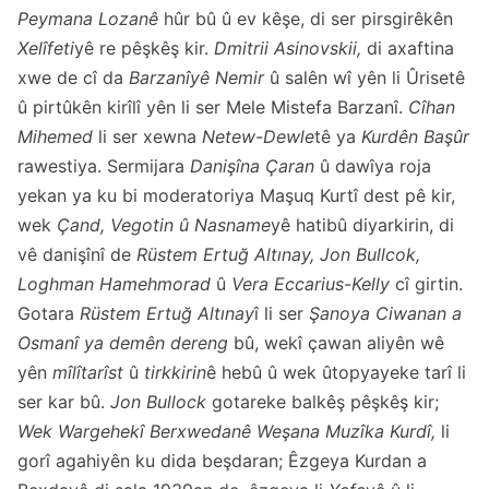
Peymana Lozanê
hûr bû û ev kêşe, di ser pirsgirêkên
Xelîfeti
yê re pêşkêş kir.
Dmitrii Asinovskii,
di axaftina
xwe de cî da
Barzanîyê Nemir
û salên wî yên li Ûrisetê
û pirtûkên kirîlî yên li ser Mele Mistefa Barzanî.
Cîhan
Mihemed
li ser xewna
Netew-Dewle
tê ya
Kurdên Başûr
rawestiya. Sermijara
Danişîna Çaran
û dawîya roja
yekan ya ku bi moderatoriya Maşuq Kurtî dest pê kir,
wek
Çand, Vegotin û Nasname
yê hatibû diyarkirin, di
vê danişînî de
Rüstem Ertuğ Altınay, Jon Bullcok,
Loghman Hamehmorad
û
Vera Eccarius-Kelly
cî girtin.
Gotara
Rüstem Ertuğ Altınay
î
li ser
Şanoya Ciwanan a
Osmanî ya demên dereng
bû, wekî çawan aliyên wê
yên
mîlîtarîst
û
tirkkirin
ê hebû û wek ûtopyayeke tarî li
ser kar bû.
Jon Bullock
gotareke balkêş pêşkêş kir;
Wek Wargehekî Berxwedanê Weşana Muzîka Kurdî,
li
gorî agahiyên ku dida beşdaran; Êzgeya Kurdan a