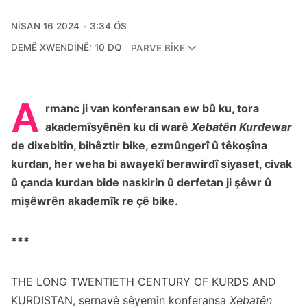
NISAN 16 2024
3:34 ÖS
DEMÊ XWENDINÊ: 10 DQ
PARVE BIKE
A
rmanc ji van konferansan ew bû ku, tora
akademîsyênên ku di warê
Xebatên Kurdewar
de dixebitîn, bihêztir bike, ezmûngerî û têkoşîna
kurdan, her weha bi awayekî berawirdî siyaset, civak
û çanda kurdan bide naskirin û derfetan ji şêwr û
mişêwrên akademîk re çê bike.
***
THE LONG TWENTIETH CENTURY OF KURDS AND
KURDISTAN, sernavê sêyemîn konferansa
Xebatên