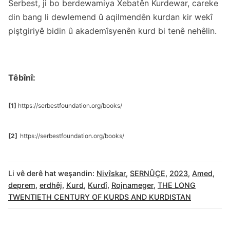
Serbest, ji bo berdewamiya Xebatên Kurdewar, careke
din bang li dewlemend û aqilmendên kurdan kir wekî
piştgiriyê bidin û akademîsyenên kurd bi tenê nehêlin.
Têbînî:
[1]
https://serbestfoundation.org/books/
[2]
https://serbestfoundation.org/books/
Li vê derê hat weşandin:
Nivîskar
,
SERNÛÇE
,
2023
,
Amed
,
deprem
,
erdhêj
,
Kurd
,
Kurdî
,
Rojnameger
,
THE LONG
TWENTIETH CENTURY OF KURDS AND KURDISTAN