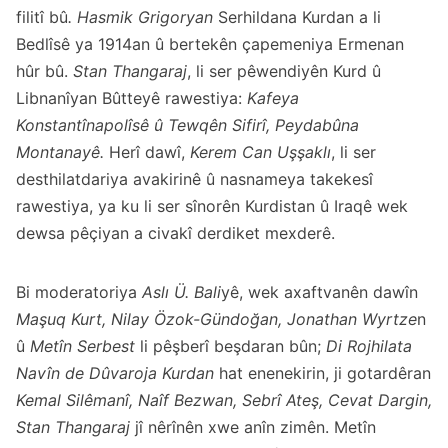
filitî bû
. Hasmik Grigoryan
Serhildana Kurdan a li
Bedlîsê ya 1914an û bertekên çapemeniya Ermenan
hûr bû.
Stan Thangaraj
, li ser pêwendiyên Kurd û
Libnanîyan Bûtteyê rawestiya:
Kafeya
Konstantînapolîsê û Tewqên Sifirî, Peydabûna
Montanayê.
Herî dawî,
Kerem Can Uşşaklı
, li ser
desthilatdariya avakirinê û nasnameya takekesî
rawestiya, ya ku li ser sînorên Kurdistan û Iraqê wek
dewsa pêçiyan a civakî derdiket mexderê.
Bi moderatoriya
Aslı Ü. Bali
yê, wek axaftvanên dawîn
Maşuq Kurt, Nilay Özok-Gündoğan, Jonathan Wyrtze
n
û
Metîn Serbest
li pêşberî beşdaran bûn;
Di Rojhilata
Navîn de Dûvaroja Kurdan
hat enenekirin, ji gotardêran
Kemal Silêmanî, Naîf Bezwan, Sebrî Ateş, Cevat Dargin,
Stan Thangaraj
jî nêrînên xwe anîn zimên. Metîn