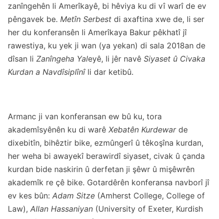
zanîngehên li Amerîkayê, bi hêviya ku di vî warî de ev
pêngavek be.
Metîn Serbest
di axaftina xwe de, li ser
her du konferansên li Amerîkaya Bakur pêkhatî jî
rawestiya, ku yek ji wan (ya yekan) di sala 2018an de
dîsan
li
Zanîngeha Yal
eyê, li jêr navê
Siyaset û Civaka
Kurdan a Navdîsiplînî
li dar ketibû.
Armanc ji van konferansan ew bû ku, tora
akademîsyênên ku di warê
Xebatên Kurdewar
de
dixebitîn, bihêztir bike, ezmûngerî û têkoşîna kurdan,
her weha bi awayekî berawirdî siyaset, civak û çanda
kurdan bide naskirin û derfetan ji şêwr û mişêwrên
akademîk re çê bike. Gotardêrên konferansa navborî jî
ev kes bûn:
Adam Sitze
(Amherst College, College of
Law),
Allan Hassaniyan
(University of Exeter, Kurdish