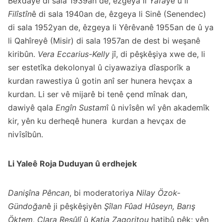
Bexdayê di sala 1939an de, êzgeya li
Yafa
yê û li
Filîstîn
ê di sala 1940an de, êzgeya li Sinê (Senendec)
di sala 1952yan de, êzgeya li Yêrêvanê 1955an de û ya
li Qahîreyê (Misir) di sala 1957an de dest bi weşanê
kiribûn.
Vera Eccarius-Kelly
jî, di pêşkêşiya xwe de, li
ser estetîka dekolonyal û ciyawaziya dîasporîk a
kurdan rawestiya û gotin anî ser hunera hevçax a
kurdan. Li ser vê mijarê bi tenê çend mînak dan,
dawiyê qala
Engîn Sustam
î û nivîsên wî yên akademîk
kir, yên ku derheqê hunera kurdan a hevçax de
nivîsîbûn.
Li Yaleê Roja Duduyan û erdhejek
Danişîna Pêncan
, bi moderatoriya
Nilay
Özok-
Gündoğan
ê ji pêşkêşiyên
Şîlan Fûad Hûseyn, Barış
Öktem, Clara Resûlî
û
Katia Zagoritou
hatibû pêk; yên