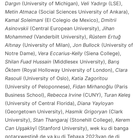
Dargın
(University of Michigan),
Veli Yadırgı
(LSE),
Metin Atmaca
(Social Sciences University of Ankara),
Kamal Soleimani
(El Colegio de Mexico),
Dmitrii
Asinovskii
(Central European University),
Jihan
Mohammed
(Vanderbilt University),
Rüstem Ertuğ
Altınay
(University of Milan),
Jon Bullock
(University of
Notre Dame),
Vera Eccarius-Kelly
(Siena College),
Shilan Fuad Hussain
(Middlesex University),
Barış
Öktem
(Royal Holloway University of London),
Clara
Rasouli
(University of Oslo),
Katia Zagoritou
(University of Peloponnese),
Fidan Mirhanoğlu
(Paris
Business School),
Rebecca Irvine
(CUNY),
Turan Keleş
(University of Central Florida),
Diana Yayloyan
(Georgetown University),
Hasmik Grigoryan
(Clark
University),
Stan Thangaraj
(Stonehill College),
Kerem
Can Uşşaklı
yî (Stanford University), wek ku di banga
gotarxwestinê de ya ku di Tebaxa 2023yan de di