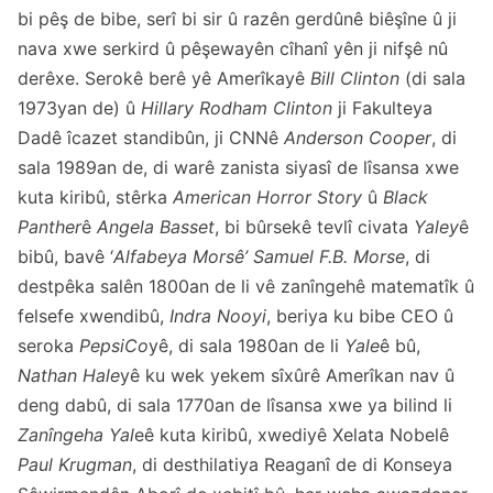
bi pêş de bibe, serî bi sir û razên gerdûnê biêşîne û ji
nava xwe serkird û pêşewayên cîhanî yên ji nifşê nû
derêxe. Serokê berê yê Amerîkayê
Bill Clinton
(di sala
1973yan de) û
Hillary Rodham Clinton
ji Fakulteya
Dadê îcazet standibûn, ji CNNê
Anderson Cooper
, di
sala 1989an de, di warê zanista siyasî de lîsansa xwe
kuta kiribû, stêrka
American Horror Story
û
Black
Panther
ê
Angela Basset
, bi bûrsekê tevlî civata
Yaley
ê
bibû, bavê ‘
Alfabeya Morsê’
Samuel F.B. Morse
, di
destpêka salên 1800an de li vê zanîngehê matematîk û
felsefe xwendibû,
Indra Nooyi
, beriya ku bibe CEO û
seroka
PepsiCo
yê, di sala 1980an de li
Yale
ê bû,
Nathan Hale
yê ku wek yekem sîxûrê Amerîkan nav û
deng dabû, di sala 1770an de lîsansa xwe ya bilind li
Zanîngeha Yal
eê kuta kiribû, xwediyê Xelata Nobelê
Paul Krugman
, di desthilatiya Reaganî de di Konseya