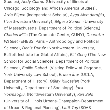
Studies),
Andy Clarno
(University of Illinois at
Chicago, Sociology and African America Studies),
Arda Bilgen
(Independent Scholar),
Ayça Alemdaroğlu
,
(Northwestern University),
Bilgesu Sümer
(University
of Massachusetts, Department of Political Science,)
Charles Mills
(The Graduate Center, CUNY),
Charlotte
Watelet
(EHESS, Paris – Anthropology and Political
Science),
Deniz Duruiz
(Northwestern University,
Buffett Institute for Global Affairs),
Elif Genç
(The New
School for Social Sciences, Department of Political
Science),
Emilio Dabed
(Visiting Fellow at Osgoode,
York University Law School),
Erdem İlter
(UCLA,
Department of History),
Gülay Kılıçaslan
(York
University, Department of Sociology),
İpek
Yosmaoğlu
, (Northwestern University),
Ken Salo
(University of Illinois Urbana-Champaign-Department
of Urban & Regional Planning),
Latif Taş
(SOAS