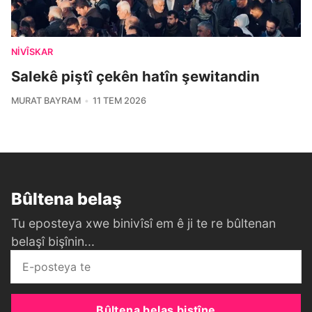
NIVÎSKAR
Salekê piştî çekên hatîn şewitandin
MURAT BAYRAM
11 TEM 2026
Bûltena belaş
Tu eposteya xwe binivîsî em ê ji te re bûltenan
belaşî bişînin...
Bûltena belaş bistîne