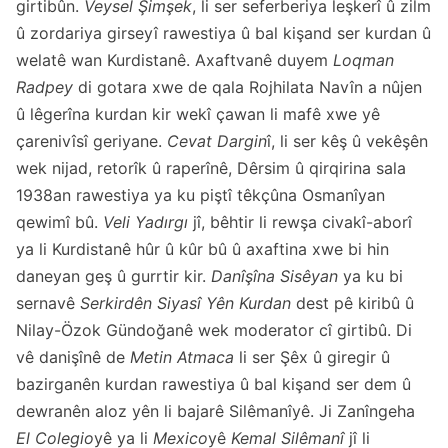
girtibûn.
Veysel Şimşek
, li ser seferberiya leşkerî û zilm
û zordariya girseyî rawestiya û bal kişand ser kurdan û
welatê wan Kurdistanê. Axaftvanê duyem
Loqman
Radpey
di gotara xwe de qala Rojhilata Navîn a nûjen
û lêgerîna kurdan kir wekî çawan li mafê xwe yê
çarenivîsî geriyane.
Cevat Dargin
î, li ser kêş û vekêşên
wek nijad, retorîk û raperînê, Dêrsim û qirqirina sala
1938an rawestiya ya ku piştî têkçûna Osmanîyan
qewimî bû.
Veli Yadırgı
jî, bêhtir li rewşa civakî-aborî
ya li Kurdistanê hûr û kûr bû û axaftina xwe bi hin
daneyan geş û gurrtir kir.
Danîşîna Sisêyan
ya ku bi
sernavê
Serkirdên Siyasî Yên Kurdan
dest pê kiribû û
Nilay-Özok Gündoğanê wek moderator cî girtibû. Di
vê danişînê de
Metin Atmaca
li ser Şêx û giregir û
bazirganên kurdan rawestiya û bal kişand ser dem û
dewranên aloz yên li bajarê Silêmanîyê. Ji Zanîngeha
El Colegio
yê ya li
Mexico
yê
Kemal Silêmanî
jî li