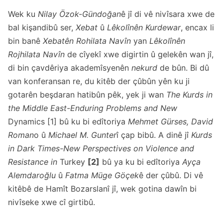
Wek ku
Nilay
Özok-Gündoğan
ê
jî di vê
nivîsara xwe de
bal kişandibû ser,
Xebat
û
Lêkolînên Kurdewar
, encax li
bin banê
Xebatên Rohilata Navîn
yan
Lêkolînên
Rojhilata Navîn
de cîyekî xwe digirtin û gelekên wan jî,
di bin çavdêriya akademîsyenên
nekurd
de bûn. Bi dû
van konferansan re, du kitêb der çûbûn yên ku ji
gotarên beşdaran hatibûn pêk, yek ji wan
The Kurds in
the Middle East-Enduring Problems and New
Dynamics [1] bû ku bi edîtoriya
Mehmet Gürses, David
Roman
o û
Michael M. Gunter
î çap bibû. A dinê jî
Kurds
in Dark Times-New Perspectives on Violence and
Resistance in
Turkey
[2]
bû ya ku bi edîtoriya
Ayça
Alemdaroğlu
û
Fatma Müge Göçek
ê der çûbû. Di vê
kitêbê de Hamît Bozarslanî jî, wek gotina dawîn bi
nivîseke xwe cî girtibû.