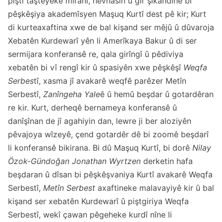
piştî taştêyeke mîranî, hevnasîn û gir şikandinê bi
pêşkêşiya akademîsyen Maşuq Kurtî dest pê kir; Kurt
di kurteaxaftina xwe de bal kişand ser mêjû û dûvaroja
Xebatên Kurdewarî yên li Amerîkaya Bakur û di ser
sermijara konferansê re, qala girîngî û pêdiviya
xebatên bi vî rengî kir û spasiyên xwe pêşkêşî
Weqfa
Serbes
tî, xasma jî avakarê weqfê parêzer Metîn
Serbestî,
Zanîngeha Yale
ê û hemû beşdar û gotardêran
re kir. Kurt, derheqê bernameya konferansê û
danîşînan de jî agahiyin dan, lewre ji ber aloziyên
pêvajoya wîzeyê, çend gotardêr dê bi zoomê beşdarî
li konferansê bikirana. Bi dû Maşuq Kurtî, bi dorê
Nilay
Özok-Gündoğan Jonathan Wyrtzen
derketin hafa
beşdaran û dîsan bi pêşkêşvaniya Kurtî avakarê Weqfa
Serbestî,
Metîn Serbest
axaftineke malavayiyê kir û bal
kişand ser xebatên Kurdewarî û piştgiriya Weqfa
Serbestî, wekî çawan pêgeheke kurdî nîne li