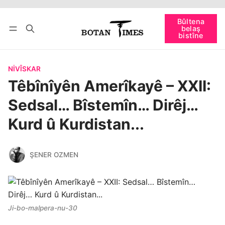
Têkevê
Bûltena belaş bistîne
Bûltena
belaş
bişopîne
bistîne
NIVÎSKAR
Têbînîyên Amerîkayê – XXII:
Sedsal… Bîstemîn… Dirêj…
Kurd û Kurdistan...
ŞENER OZMEN
Ji-bo-malpera-nu-30