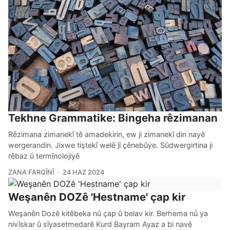
Tekhne Grammatike: Bingeha rêzimanan
Rêzimana zimanekî tê amadekirin, ew ji zimanekî din nayê
wergerandin. Jixwe tiştekî welê jî çênebûye. Sûdwergirtina ji
rêbaz û termînolojiyê
ZANA FARQÎNÎ
24 HAZ 2024
Weşanên DOZê 'Hestname' çap kir
Weşanên Dozê kitêbeka nû çap û belav kir. Berhema nû ya
nivîskar û sîyasetmedarê Kurd Bayram Ayaz a bi navê