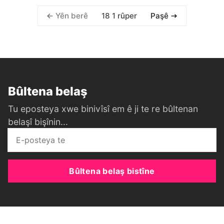
18 1 rûper
Yên berê
Paşê
Bûltena belaş
Tu eposteya xwe binivîsî em ê ji te re bûltenan
belaşî bişînin...
Bûltena belaş bistîne