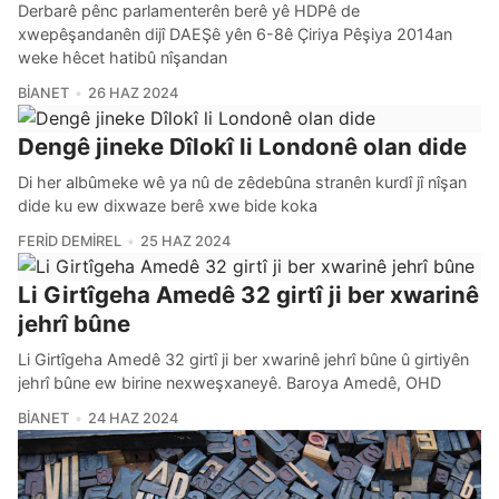
Derbarê pênc parlamenterên berê yê HDPê de
xwepêşandanên dijî DAEŞê yên 6-8ê Çiriya Pêşiya 2014an
weke hêcet hatibû nîşandan
BIANET
26 HAZ 2024
Dengê jineke Dîlokî li Londonê olan dide
Di her albûmeke wê ya nû de zêdebûna stranên kurdî jî nîşan
dide ku ew dixwaze berê xwe bide koka
FERID DEMIREL
25 HAZ 2024
Li Girtîgeha Amedê 32 girtî ji ber xwarinê
jehrî bûne
Li Girtîgeha Amedê 32 girtî ji ber xwarinê jehrî bûne û girtiyên
jehrî bûne ew birine nexweşxaneyê. Baroya Amedê, OHD
BIANET
24 HAZ 2024