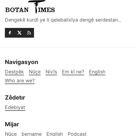
Dengekê kurdî ye li qelebalixîya dengê serdestan...
Navigasyon
Destpêk
Nûçe
Nivîs
Em kî ne?
English
Who are we?
Zêdetır
Edebiyat
Mijar
Nûçe
bername
English
Podcast