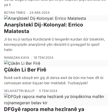
ya li
BOTAN TIMES
24 ARA 2024
Anarşîstekî Dij-Kolonyal: Errico
Malatesta
Ji bo ku ji rastiya Kurdistanê û tevgerên kurdan dûr bisekinin,
kevneşopiyên anarşîzmê yên rêxistinî û şoreşgerî bi qestî
hatin
RAMAZAN KAYA
18 TEM 2024
Çûkên Li Ber Firê
Rokê serê sibeyê em giş di dersa ewil de bûn me hew dît bi
cemseyan esker kişyan ber mektebê. Yuzbaşiyekî
SELAHATTIN BULUT
5 TEM 2024
DFGyê rapora meha hezîranê ya