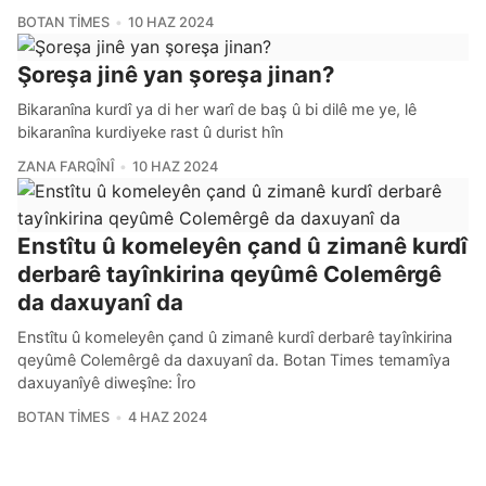
BOTAN TIMES
10 HAZ 2024
Şoreşa jinê yan şoreşa jinan?
Bikaranîna kurdî ya di her warî de baş û bi dilê me ye, lê
bikaranîna kurdiyeke rast û durist hîn
ZANA FARQÎNÎ
10 HAZ 2024
Enstîtu û komeleyên çand û zimanê kurdî
derbarê tayînkirina qeyûmê Colemêrgê
da daxuyanî da
Enstîtu û komeleyên çand û zimanê kurdî derbarê tayînkirina
qeyûmê Colemêrgê da daxuyanî da. Botan Times temamîya
daxuyanîyê diweşîne: Îro
BOTAN TIMES
4 HAZ 2024