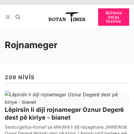
Têkevê
Bûltena belaş bistîne
Bûltena
belaş
bişopîne
bistîne
Rojnameger
209 NIVÎS
Lêpirsîn li dijî rojnameger Oznur Degerê
dest pê kiriye - bianet
Serdozgerîya Komarî ya Mêrdînê li dijî nûçegihana JINNEWSê
Oznur Degerê lêpirsîn dest pê kiriye. Lêpirsîn piştî berteka wê