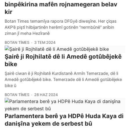
binpêkirina mafên rojnamegeran belav
kir
Botan Times temamîya rapora DFGyê diweşîne. Her çiqas
AKP’ê piştî hilbijartinên herêmî gotinên “nermbûnê” anîbin
ziman jî meha Hezîranê
BOTAN TIMES
3 TEM 2024
Şairê ji Rojhilatê dê li Amedê gotûbêjekê
bike
Şairê ciwan ê ji Rojhilatê Kurdistanê Armîn Temerzade, dê li
Amedê gotûbêjekê bike. Temerzade dê li Amedê gotûbêjeke
bike û
BOTAN TIMES
28 HAZ 2024
Parlamentera berê ya HDPê Huda Kaya di
danişîna yekem de serbest bû