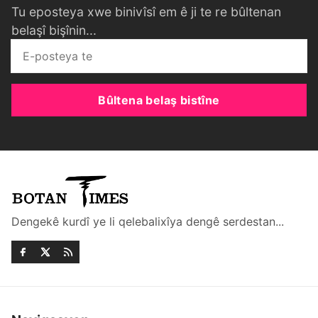
Tu eposteya xwe binivîsî em ê ji te re bûltenan
belaşî bişînin...
Bûltena belaş bistîne
Dengekê kurdî ye li qelebalixîya dengê serdestan...