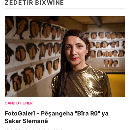
ZÊDETIR BIXWÎNE
ÇAND Û HUNER
FotoGalerî - Pêşangeha "Bîra Rû" ya
Sakar Slemanê