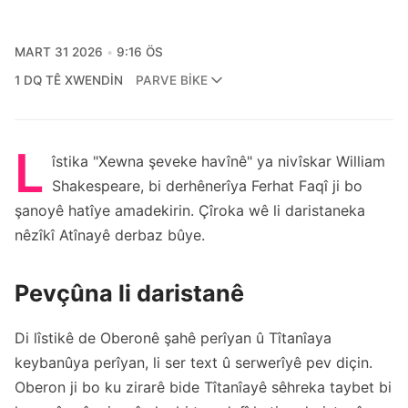
MART 31 2026
9:16 ÖS
1 DQ TÊ XWENDIN
PARVE BIKE
L
îstika "Xewna şeveke havînê" ya nivîskar William
Shakespeare, bi derhênerîya Ferhat Faqî ji bo
şanoyê hatîye amadekirin. Çîroka wê li daristaneka
nêzîkî Atînayê derbaz bûye.
Pevçûna li daristanê
Di lîstikê de Oberonê şahê perîyan û Tîtanîaya
keybanûya perîyan, li ser text û serwerîyê pev diçin.
Oberon ji bo ku zirarê bide Tîtanîayê sêhreka taybet bi