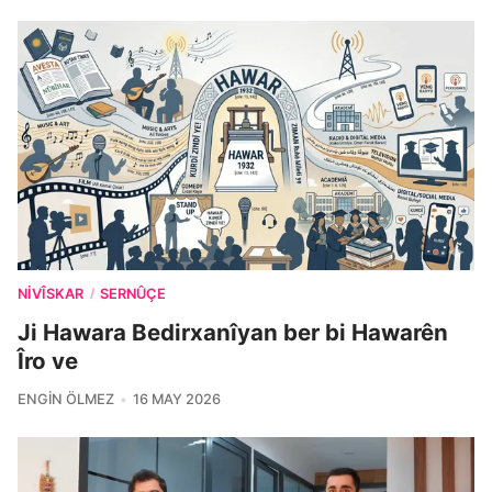
NIVÎSKAR
SERNÛÇE
/
Ji Hawara Bedirxanîyan ber bi Hawarên
Îro ve
ENGIN ÖLMEZ
16 MAY 2026