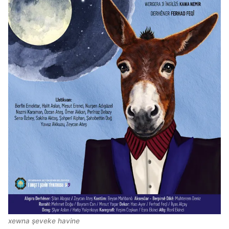
xewna şeveke havine