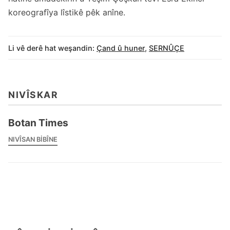
koreografîya lîstikê pêk anîne.
Li vê derê hat weşandin:
Çand û huner
,
SERNÛÇE
NIVÎSKAR
Botan Times
NIVÎSAN BIBÎNE