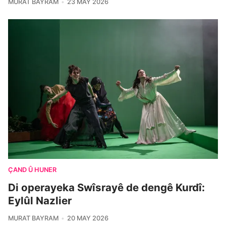
MURAT BAYRAM
23 MAY 2026
ÇAND Û HUNER
Di operayeka Swîsrayê de dengê Kurdî:
Eylûl Nazlier
MURAT BAYRAM
20 MAY 2026