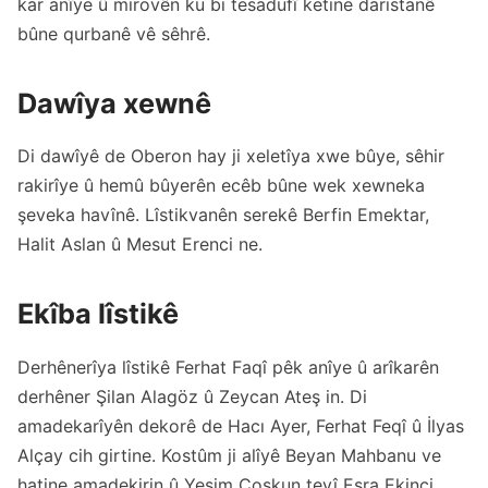
kar anîye û mirovên ku bi tesadufî ketine daristanê
bûne qurbanê vê sêhrê.
Dawîya xewnê
Di dawîyê de Oberon hay ji xeletîya xwe bûye, sêhir
rakirîye û hemû bûyerên ecêb bûne wek xewneka
şeveka havînê. Lîstikvanên serekê Berfin Emektar,
Halit Aslan û Mesut Erenci ne.
Ekîba lîstikê
Derhênerîya lîstikê Ferhat Faqî pêk anîye û arîkarên
derhêner Şilan Alagöz û Zeycan Ateş in. Di
amadekarîyên dekorê de Hacı Ayer, Ferhat Feqî û İlyas
Alçay cih girtine. Kostûm ji alîyê Beyan Mahbanu ve
hatine amadekirin û Yeşim Çoşkun tevî Esra Ekinci