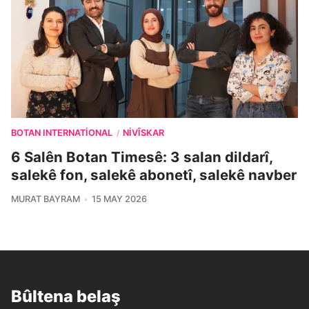
BOTAN INTERNATIONAL
NIVÎSKAR
/
6 Salên Botan Timesê: 3 salan dildarî,
salekê fon, salekê abonetî, salekê navber
MURAT BAYRAM
15 MAY 2026
Bûltena belaş