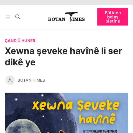
Têkevê
Bûltena belaş bistîne
Bûltena
belaş
bişopîne
bistîne
ÇAND Û HUNER
Xewna şeveke havînê li ser
dikê ye
BOTAN TIMES