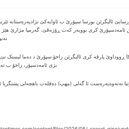
ایێ ئالیگرێن بورسا سپۆرێ ب ئاوایه‌کێ نژادپه‌ره‌ستانه‌ ئێر
 ئامه‌دسپۆرێ کری بوویه‌ر که‌ت ڕۆژه‌ڤێ. گه‌رمیا مژارێ هێژ 
کا ڕووداوێ پارڤه‌ کری ئالیگرێن زاخۆ سپۆرێ د ده‌ما لیستک تێ ل
ا نه‌ته‌وه‌په‌ره‌ست ئا گه‌لی (مهپ) ده‌ڤله‌ت باهچه‌لی پشتگریا
tantimes.com/content/files/2026/05/-secret-gipojupd