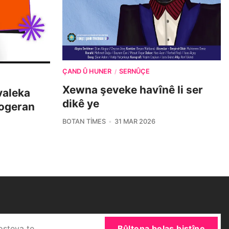
ÇAND Û HUNER
SERNÛÇE
/
Xewna şeveke havînê li ser
îvaleka
dikê ye
nogeran
BOTAN TIMES
31 MAR 2026
Bûltena belaş bistîne