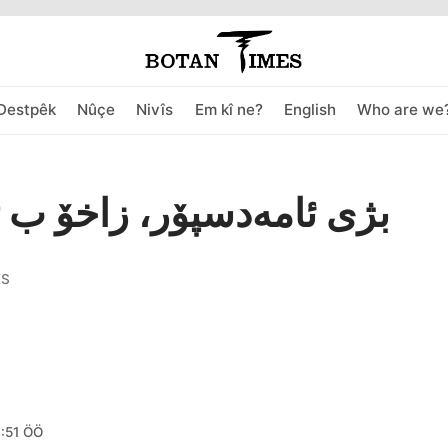
Destpêk
Nûçe
Nivîs
Em kî ne?
English
Who are we
ES
1:51 ÖÖ