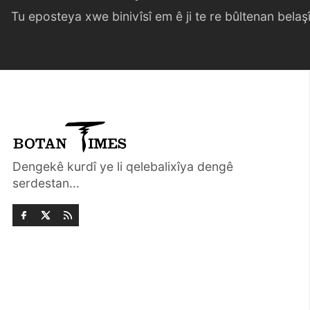
Tu eposteya xwe binivîsî em ê ji te re bûltenan belaşî 
Dengekê kurdî ye li qelebalixîya dengê
serdestan...