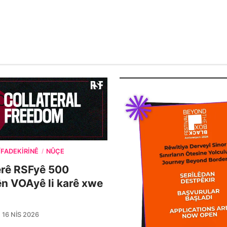
ÎFADEKIRINÊ
NÛÇE
/
erê RSFyê 500
n VOAyê li karê xwe
16 NIS 2026