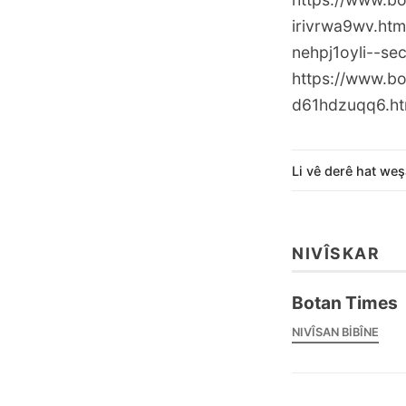
irivrwa9wv.htm
nehpj1oyli--se
https://www.bo
d61hdzuqq6.ht
Li vê derê hat weş
NIVÎSKAR
Botan Times
NIVÎSAN BIBÎNE