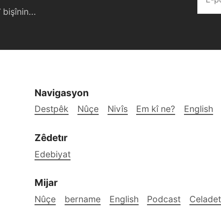
bişînin...
Navigasyon
Destpêk
Nûçe
Nivîs
Em kî ne?
English
Zêdetır
Edebiyat
Mijar
Nûçe
bername
English
Podcast
Celadet