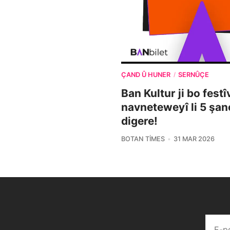
ÇAND Û HUNER
SERNÛÇE
/
Ban Kultur ji bo fest
navneteweyî li 5 şa
digere!
BOTAN TIMES
31 MAR 2026