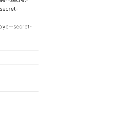
secret-
oye--secret-