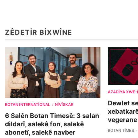
ZÊDETIR BIXWÎNE
AZADÎYA XWE-
Dewlet s
BOTAN INTERNATIONAL
NIVÎSKAR
/
xebatkarê
6 Salên Botan Timesê: 3 salan
vegerane
dildarî, salekê fon, salekê
BOTAN TIMES
abonetî, salekê navber