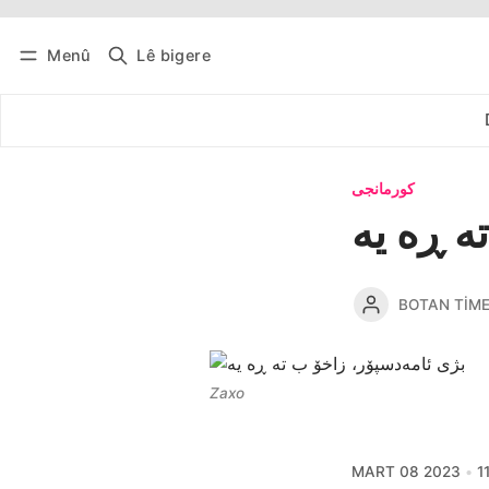
Menû
Lê bigere
Têkevê
Bûltena belaş bistîne
کورمانجی
BOTAN TIM
Zaxo
MART 08 2023
1