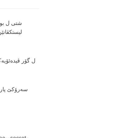
شتی ل بورس
لیستکڤانێن
ل گۆر ڤیده‌ئۆیه‌
سه‌رۆکێ پارتی
ae--secret-