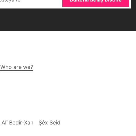
Who are we?
 Alî Bedir-Xan
Şêx Seîd