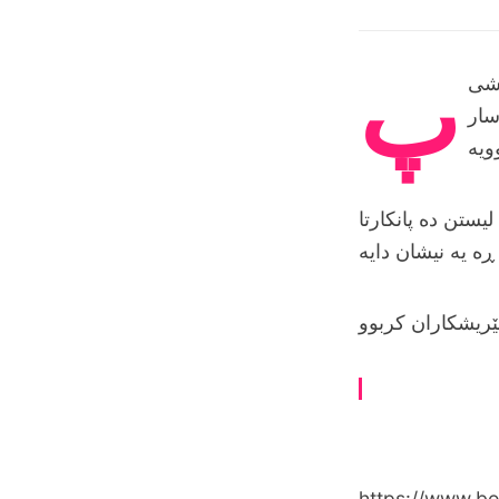
پ
یشی
سار
یستن ده‌ پانکارتا
 ئێریشکاران کربوو
https://www.bo