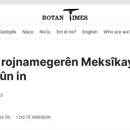
Destpêk
Nûçe
Nivîs
Em kî ne?
English
Who are we
 rojnamegerên Meksîka
şûn in
ES
:53 ÖS
1 DQ TÊ XWENDIN