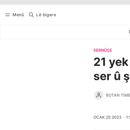
Menû
Lê bigere
Têkevê
Bûltena belaş bistîne
SERNÛÇE
21 yek
ser û 
BOTAN TIM
OCAK 25 2023
1