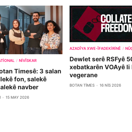
AZADÎYA XWE-ÎFADEKIRINÊ
NÛ
/
Dewlet serê RSFyê 5
ATIONAL
NIVÎSKAR
/
xebatkarên VOAyê li
otan Timesê: 3 salan
vegerane
alekê fon, salekê
BOTAN TIMES
16 NIS 2026
salekê navber
M
15 MAY 2026