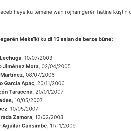
 eceb heye ku temenê wan rojnamgerên hatine kuştin 
egerên Meksîkî ku di 15 salan de berze bûne:
 Lechuga
, 10/07/2003
o Jiménez Mota
, 02/04/2005
 Martínez
, 08/07/2006
o García Apac
, 20/11/2006
cón Taracena
, 20/01/2007
redes
, 10/05/2007
pez
, 10/05/2007
trada Zamora
,
12/02/2008
r Aguilar Cansimbe
, 11/11/2009