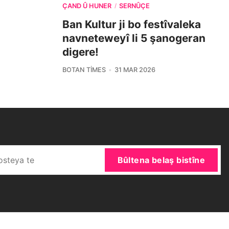
ÇAND Û HUNER
SERNÛÇE
/
Ban Kultur ji bo festîvaleka
navneteweyî li 5 şanogeran
digere!
BOTAN TIMES
31 MAR 2026
Bûltena belaş bistîne