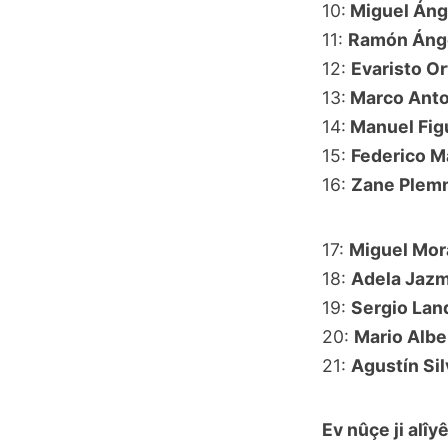
10:
Miguel Áng
11:
Ramón Ánge
12:
Evaristo O
13:
Marco Anto
14:
Manuel Fig
15:
Federico M
16:
Zane Plem
17:
Miguel Mor
18:
Adela Jazm
19:
Sergio Lan
20:
Mario Albe
21:
Agustín Si
Ev nûçe ji alî