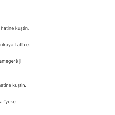
 hatine kuştin.
rîkaya Latîn e.
amegerê ji
atine kuştin.
yarîyeke