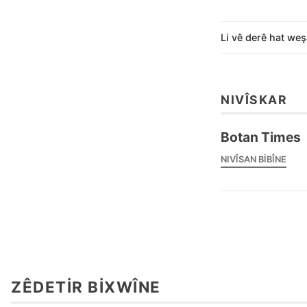
Li vê derê hat weş
NIVÎSKAR
Botan Times
NIVÎSAN BIBÎNE
ZÊDETIR BIXWÎNE