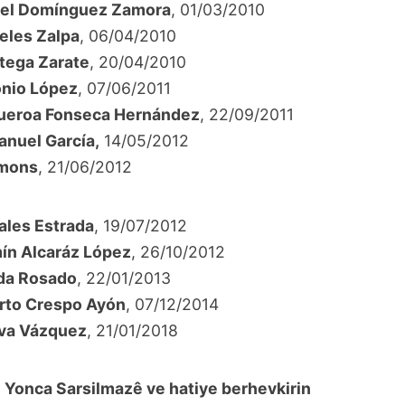
el Domínguez Zamora
, 01/03/2010
les Zalpa
, 06/04/2010
rtega Zarate
, 20/04/2010
nio López
, 07/06/2011
ueroa Fonseca Hernández
, 22/09/2011
anuel García,
14/05/2012
mons
, 21/06/2012
ales Estrada
, 19/07/2012
ín Alcaráz López
, 26/10/2012
da Rosado
, 22/01/2013
rto Crespo Ayón
, 07/12/2014
lva Vázquez
,
21/01/2018
yê Yonca Sarsilmazê ve hatiye berhevkirin