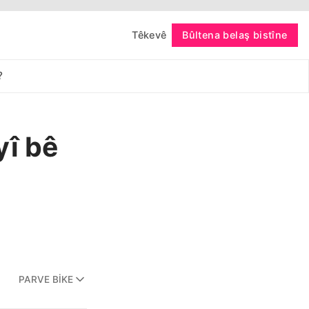
Têkevê
Bûltena belaş bistîne
bişopîne
?
yî bê
PARVE BIKE