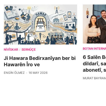
BOTAN INTERN
NIVÎSKAR
SERNÛÇE
/
6 Salên B
Ji Hawara Bedirxanîyan ber bi
dildarî, s
Hawarên Îro ve
abonetî, 
ENGIN ÖLMEZ
16 MAY 2026
MURAT BAYRA