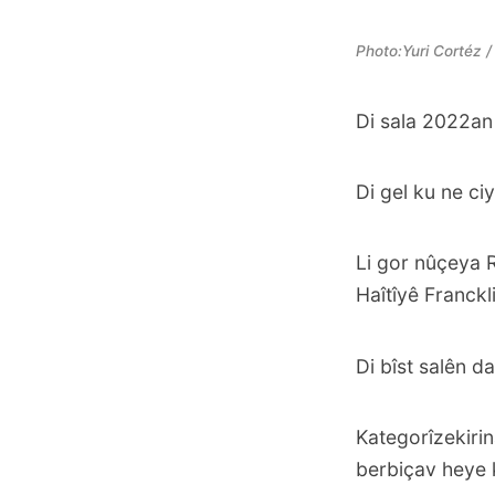
Photo:Yuri Cortéz 
Di sala
2022an 
Di gel ku ne ci
Li gor nûçeya 
Haîtîyê Franckl
Di bîst salên d
Kategorîzekirin
berbiçav heye k