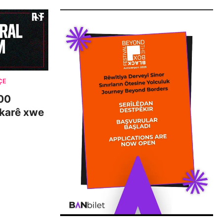
ÇE
00
 karê xwe