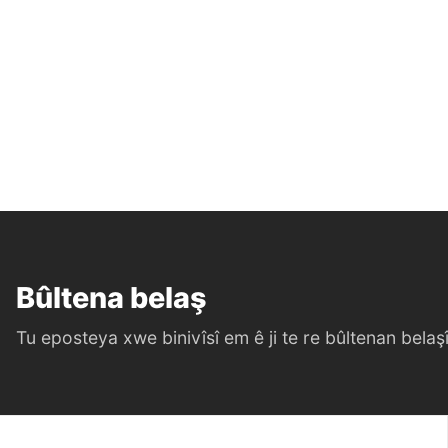
Bûltena belaş
Tu eposteya xwe binivîsî em ê ji te re bûltenan belaşî 