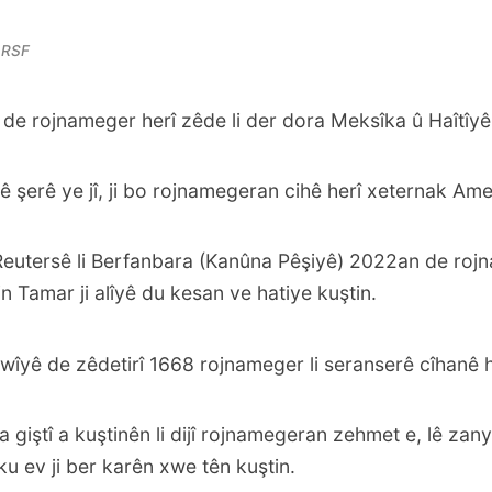
/ RSF
de rojnameger herî zêde li der dora Meksîka
û Haîtîyê
yê şerê ye jî, ji bo rojnamegeran cihê herî xeternak Ame
Reutersê li Berfanbara (Kanûna Pêşiyê) 2022an de rojn
in Tamar ji alîyê du kesan ve hatiye kuştin.
awîyê de zêdetirî
1668 rojnameger li seranserê cîhanê
h
a giştî a kuştinên li dijî rojnamegeran zehmet e, lê zan
u ev ji ber karên xwe tên kuştin.