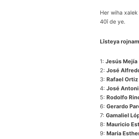
Her wiha xalek
40î de ye.
Lîsteya rojnam
1:
Jesús Mejía
2:
José Alfred
3:
Rafael Ortiz
4:
José Antoni
5:
Rodolfo Rin
6:
Gerardo Pa
7:
Gamaliel Ló
8:
Mauricio Es
9:
María Esthe