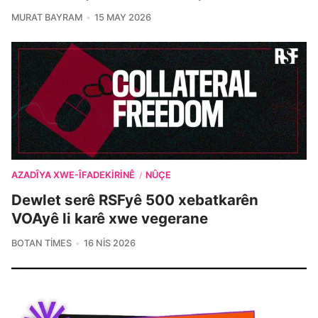
MURAT BAYRAM
15 MAY 2026
AZADÎYA XWE-ÎFADEKIRINÊ
NÛÇE
/
Dewlet serê RSFyê 500 xebatkarên
VOAyê li karê xwe vegerane
BOTAN TIMES
16 NIS 2026