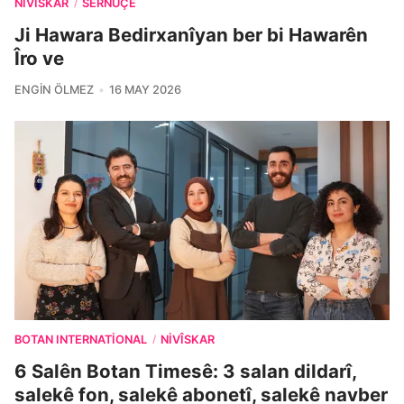
NIVÎSKAR
SERNÛÇE
/
Ji Hawara Bedirxanîyan ber bi Hawarên
Îro ve
ENGIN ÖLMEZ
16 MAY 2026
BOTAN INTERNATIONAL
NIVÎSKAR
/
6 Salên Botan Timesê: 3 salan dildarî,
salekê fon, salekê abonetî, salekê navber