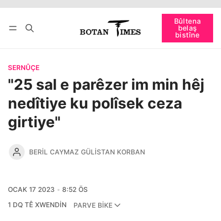
Têkevê
Bûltena belaş bistîne
Bûltena
belaş
bişopîne
bistîne
SERNÛÇE
"25 sal e parêzer im min hêj
nedîtiye ku polîsek ceza
girtiye"
BERIL CAYMAZ GÜLISTAN KORBAN
OCAK 17 2023
8:52 ÖS
1 DQ TÊ XWENDIN
PARVE BIKE