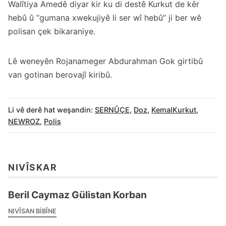
Walîtiya Amedê diyar kir ku di destê Kurkut de kêr
hebû û “gumana xwekujiyê li ser wî hebû” ji ber wê
polisan çek bikaraniye.
Lê weneyên Rojanameger Abdurahman Gok girtibû
van gotinan berovajî kiribû.
Li vê derê hat weşandin:
SERNÛÇE
,
Doz
,
KemalKurkut
,
NEWROZ
,
Polis
NIVÎSKAR
Beril Caymaz Gülistan Korban
NIVÎSAN BIBÎNE