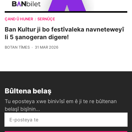
ÇAND Û HUNER
SERNÛÇE
/
Ban Kultur ji bo festîvaleka navneteweyî
li 5 şanogeran digere!
BOTAN TIMES
31 MAR 2026
Bûltena belaş
Tu eposteya xwe binivîsî em ê ji te re bûltenan
belaşî bişînin...