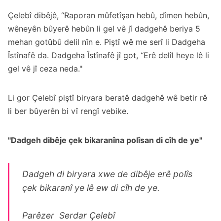
Çelebî dibêjê, “Raporan mûfetîşan hebû, dîmen hebûn,
wêneyên bûyerê hebûn li gel vê jî dadgehê beriya 5
mehan gotûbû delil nîn e. Piştî wê me serî li Dadgeha
Îstînafê da. Dadgeha Îstînafê jî got, “Erê delîl heye lê li
gel vê jî ceza neda."
Li gor Çelebî piştî biryara beratê dadgehê wê betir rê
li ber bûyerên bi vî rengî vebike.
"Dadgeh dibêje çek bikaranîna polîsan di cîh de ye"
Dadgeh di biryara xwe de dibêje erê polîs
çek bikaranî ye lê ew di cîh de ye.
Parêzer Serdar Çelebî