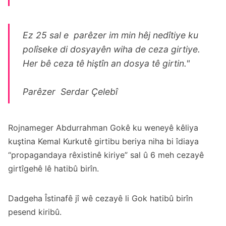
Ez 25 sal e parêzer im min hêj nedîtiye ku
polîseke di dosyayên wiha de ceza girtiye.
Her bê ceza tê hiştîn an dosya tê girtin."
Parêzer Serdar Çelebî
Rojnameger Abdurrahman Gokê ku weneyê kêliya
kuştina Kemal Kurkutê girtibu beriya niha bi îdiaya
“propagandaya rêxistinê kiriye” sal û 6 meh cezayê
girtîgehê lê hatibû birîn.
Dadgeha Îstinafê jî wê cezayê li Gok hatibû birîn
pesend kiribû.