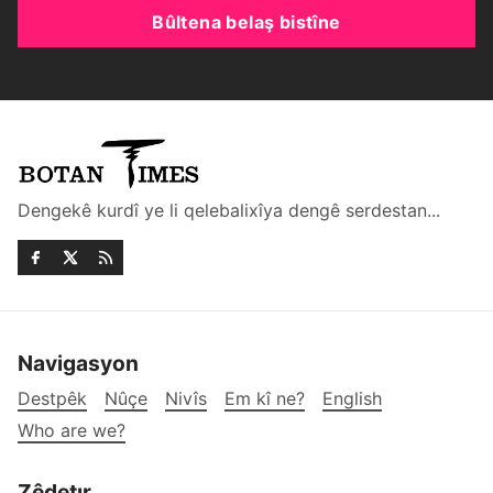
Bûltena belaş bistîne
Dengekê kurdî ye li qelebalixîya dengê serdestan...
Navigasyon
Destpêk
Nûçe
Nivîs
Em kî ne?
English
Who are we?
Zêdetır