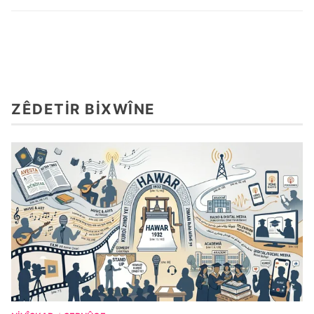
ZÊDETIR BIXWÎNE