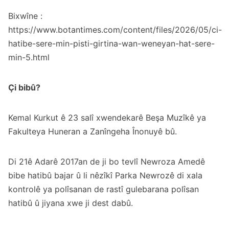
Bixwîne :
https://www.botantimes.com/content/files/2026/05/ci-
hatibe-sere-min-pisti-girtina-wan-weneyan-hat-sere-
min-5.html
Çi bibû?
Kemal Kurkut ê 23 salî xwendekarê Beşa Muzîkê ya
Fakulteya Huneran a Zanîngeha Înonuyê bû.
Di 21ê Adarê 2017an de ji bo tevlî Newroza Amedê
bibe hatibû bajar û li nêzîkî Parka Newrozê di xala
kontrolê ya polîsanan de rastî gulebarana polîsan
hatibû û jiyana xwe ji dest dabû.