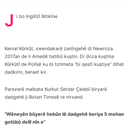
J
i bo Ingilîzî Bitikîne
Kemal Kûrkût, xwendekarê zanîngehê di Newroza
2017an de li Amedê hatibû kuştin. Di doza kuştina
Kûrkûtî de Polîsê ku bi tohmeta “bi qestî kuştiye” dihat
dadkirin, beraet kir.
Parezerê malbata Kurkut Serdar Çelebî biryarê
dadgehê ji Botan Timesê re nirxand.
"Wêneyên bûyerê hebûn lê dadgehê beriya 5 mehan
gotûbû delîl nîn e"