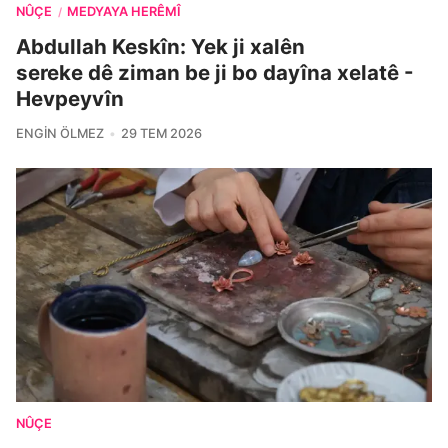
NÛÇE
MEDYAYA HERÊMÎ
/
Abdullah Keskîn: Yek ji xalên
sereke dê ziman be ji bo dayîna xelatê -
Hevpeyvîn
ENGIN ÖLMEZ
29 TEM 2026
NÛÇE