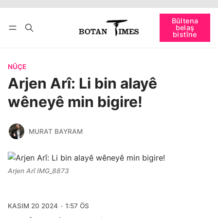
Têkevê
Bûltena belaş bistîne
Bûltena
belaş
bişopîne
bistîne
NÛÇE
Arjen Arî: Li bin alayê
wêneyê min bigire!
MURAT BAYRAM
Arjen Arî IMG_8873
KASIM 20 2024
1:57 ÖS