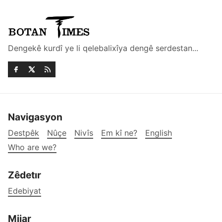
Dengekê kurdî ye li qelebalixîya dengê serdestan...
Navigasyon
Destpêk
Nûçe
Nivîs
Em kî ne?
English
Who are we?
Zêdetır
Edebiyat
Mijar