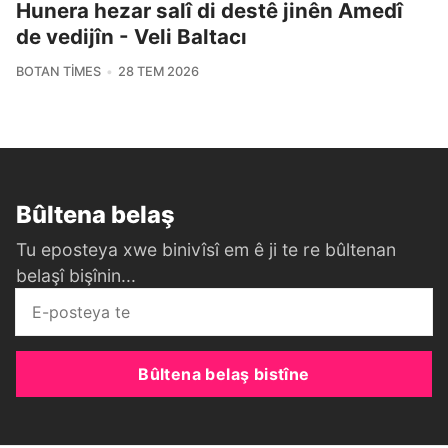
Hunera hezar salî di destê jinên Amedî
de vedijîn - Veli Baltacı
BOTAN TIMES
28 TEM 2026
Bûltena belaş
Tu eposteya xwe binivîsî em ê ji te re bûltenan
belaşî bişînin...
Bûltena belaş bistîne