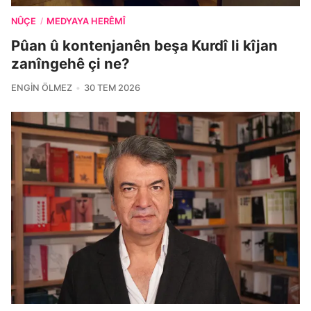
NÛÇE
MEDYAYA HERÊMÎ
/
Pûan û kontenjanên beşa Kurdî li kîjan
zanîngehê çi ne?
ENGIN ÖLMEZ
30 TEM 2026