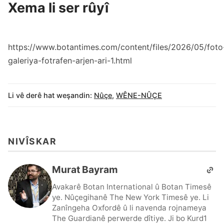
Xema li ser rûyî
https://www.botantimes.com/content/files/2026/05/foto
galeriya-fotrafen-arjen-ari-1.html
Li vê derê hat weşandin:
Nûçe
,
WÊNE-NÛÇE
NIVÎSKAR
Murat Bayram
Avakarê Botan International û Botan Timesê
ye. Nûçegihanê The New York Timesê ye. Li
Zanîngeha Oxfordê û li navenda rojnameya
The Guardianê perwerde dîtiye. Ji bo Kurd1