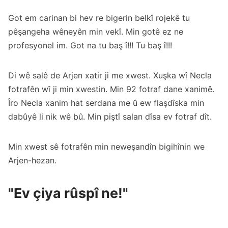
Got em carinan bi hev re bigerin belkî rojekê tu
pêşangeha wêneyên min vekî. Min gotê ez ne
profesyonel im. Got na tu baş î!!! Tu baş î!!!
Di wê salê de Arjen xatir ji me xwest. Xuşka wî Necla
fotrafên wî ji min xwestin. Min 92 fotraf dane xanimê.
Îro Necla xanim hat serdana me û ew flaşdîska min
dabûyê li nik wê bû. Min piştî salan dîsa ev fotraf dît.
Min xwest sê fotrafên min neweşandîn bigihînin we
Arjen-hezan.
"Ev çiya rûspî ne!"