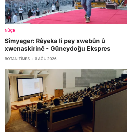
NÛÇE
Sîmyager: Rêyeka li pey xwebûn û
xwenaskirinê - Güneydoğu Ekspres
BOTAN TIMES
6 AĞU 2026