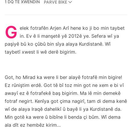
1 DQ TÊ XWENDIN
PARVE BIKE
G
elek fotrafên Arjen Arî hene ko ji bo min taybet
in. Ev ê li manşetê yê 2012ê ye. Sefera wî ya
paşiyê bû ko çûbû bin sîya alaya Kurdistanê. Wî
taybetî xwest li wê derê bigirim.
Got, ho Mirad ka were li ber alayê fotrafê min bigire!
Ez rûniştim erdê. Got tê bî toz min got ne xem e bi vî
awayî ez ê fotrafekê baş bigirim. Ma lê min demekê
fotraf negirt. Kenîya got çima nagirî, tam di dema kenê
wî de alaya Iraqê dahelikî û bayê li ya Kurdistanê da.
Min gotê ka were û bibîne li benda çi bûm. Wî dema
ala dît ez hembêz kirim…