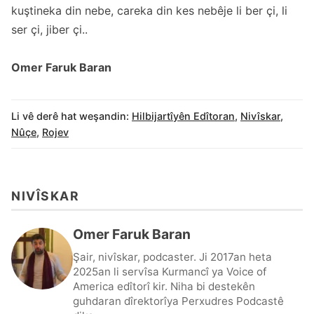
kuştineka din nebe, careka din kes nebêje li ber çi, li
ser çi, jiber çi..
Omer Faruk Baran
Li vê derê hat weşandin:
Hilbijartîyên Edîtoran
,
Nivîskar
,
Nûçe
,
Rojev
NIVÎSKAR
Omer Faruk Baran
Şair, nivîskar, podcaster. Ji 2017an heta
2025an li servîsa Kurmancî ya Voice of
America edîtorî kir. Niha bi destekên
guhdaran dîrektorîya Perxudres Podcastê