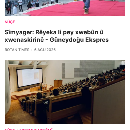
NÛÇE
Sîmyager: Rêyeka li pey xwebûn û
xwenaskirinê - Güneydoğu Ekspres
BOTAN TIMES
6 AĞU 2026