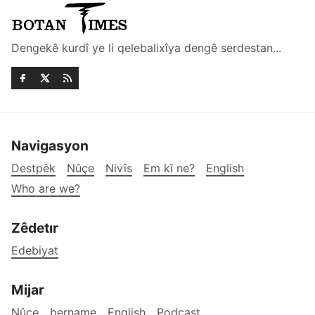
Dengekê kurdî ye li qelebalixîya dengê serdestan...
Navigasyon
Destpêk
Nûçe
Nivîs
Em kî ne?
English
Who are we?
Zêdetır
Edebiyat
Mijar
Nûçe
bername
English
Podcast