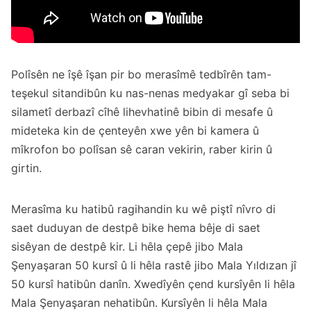
Polîsên ne îşê îşan pir bo merasîmê tedbîrên tam-
teşekul sitandibûn ku nas-nenas medyakar gî seba bi
silametî derbazî cîhê lihevhatinê bibin di mesafe û
mideteka kin de çenteyên xwe yên bi kamera û
mîkrofon bo polîsan sê caran vekirin, raber kirin û
girtin.
Merasîma ku hatibû ragihandin ku wê piştî nîvro di
saet duduyan de destpê bike hema bêje di saet
sisêyan de destpê kir. Li hêla çepê jibo Mala
Şenyaşaran 50 kursî û li hêla rastê jibo Mala Yıldızan jî
50 kursî hatibûn danîn. Xwedîyên çend kursîyên li hêla
Mala Şenyaşaran nehatibûn. Kursîyên li hêla Mala