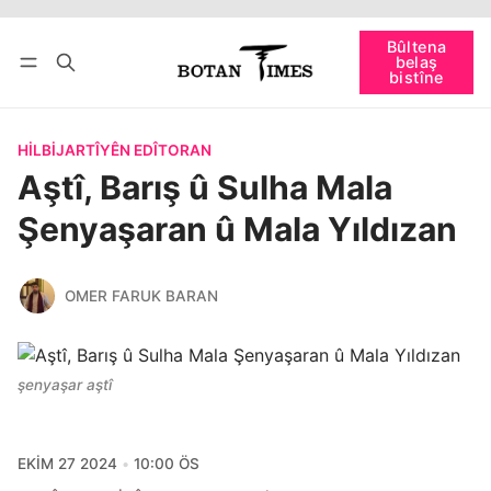
Têkevê
Bûltena belaş bistîne
Bûltena
belaş
bişopîne
bistîne
HILBIJARTÎYÊN EDÎTORAN
Aştî, Barış û Sulha Mala
Şenyaşaran û Mala Yıldızan
OMER FARUK BARAN
şenyaşar aştî
EKIM 27 2024
10:00 ÖS