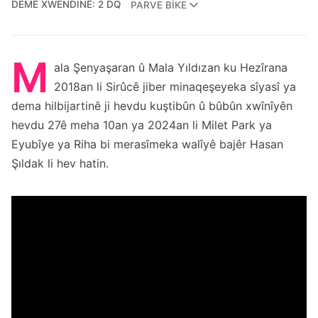
DEMÊ XWENDINÊ: 2 DQ
PARVE BIKE
M
ala Şenyaşaran û Mala Yıldızan ku Hezîrana
2018an li Sirûcê jiber minaqeşeyeka sîyasî ya
dema hilbijartinê ji hevdu kuştibûn û bûbûn xwînîyên
hevdu 27ê meha 10an ya 2024an li Milet Park ya
Eyubîye ya Riha bi merasîmeka walîyê bajêr Hasan
Şıldak li hev hatin.