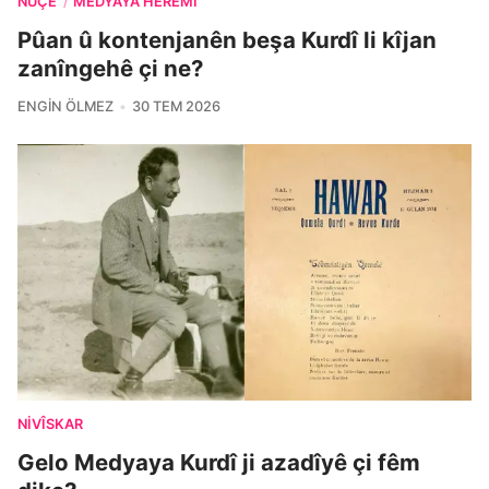
NÛÇE
MEDYAYA HERÊMÎ
/
Pûan û kontenjanên beşa Kurdî li kîjan
zanîngehê çi ne?
ENGIN ÖLMEZ
30 TEM 2026
NIVÎSKAR
Gelo Medyaya Kurdî ji azadîyê çi fêm