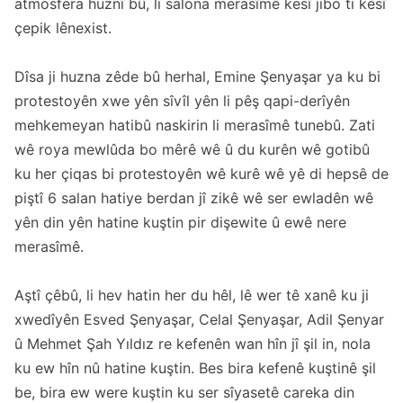
atmosfera huznî bû, li salona merasîmê kesî jibo ti kesî
çepik lênexist.
Dîsa ji huzna zêde bû herhal, Emine Şenyaşar ya ku bi
protestoyên xwe yên sîvîl yên li pêş qapi-derîyên
mehkemeyan hatibû naskirin li merasîmê tunebû. Zati
wê roya mewlûda bo mêrê wê û du kurên wê gotibû
ku her çiqas bi protestoyên wê kurê wê yê di hepsê de
piştî 6 salan hatiye berdan jî zikê wê ser ewladên wê
yên din yên hatine kuştin pir dişewite û ewê nere
merasîmê.
Aştî çêbû, li hev hatin her du hêl, lê wer tê xanê ku ji
xwedîyên Esved Şenyaşar, Celal Şenyaşar, Adil Şenyar
û Mehmet Şah Yıldız re kefenên wan hîn jî şil in, nola
ku ew hîn nû hatine kuştin. Bes bira kefenê kuştinê şil
be, bira ew were kuştin ku ser sîyasetê careka din