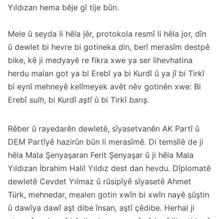
Yıldızan hema bêje gî tije bûn.
Mele û seyda li hêla jêr, protokola resmî li hêla jor, dîn
û dewlet bi hevre bi gotineka din, berî merasîm destpê
bike, kê ji medyayê re fikra xwe ya ser lihevhatina
herdu malan got ya bi Erebî ya bi Kurdî û ya jî bi Tirkî
bi eynî mehneyê kelîmeyek avêt nêv gotinên xwe: Bi
Erebî
sulh
, bi Kurdî
aştî
û bi Tirkî
barış.
Rêber û rayedarên dewletê, sîyasetvanên AK Partî û
DEM Partîyê hazirûn bûn li merasîmê. Di temsîlê de ji
hêla Mala Şenyaşaran Ferit Şenyaşar û ji hêla Mala
Yıldızan İbrahim Halil Yıldız dest dan hevdu. Dîplomatê
dewletê Cevdet Yılmaz û rûsipîyê sîyasetê Ahmet
Türk, mehnedar, mealen gotin xwîn bi xwîn nayê şûştin
û dawîya dawî aşt dibe însan, aştî çêdibe. Herhal ji