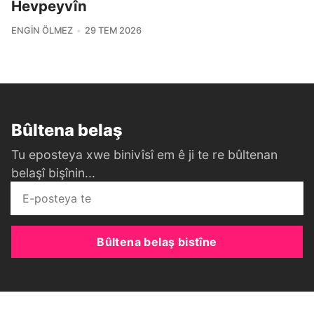
Hevpeyvîn
ENGIN ÖLMEZ
29 TEM 2026
Bûltena belaş
Tu eposteya xwe binivîsî em ê ji te re bûltenan
belaşî bişînin...
Bûltena belaş bistîne