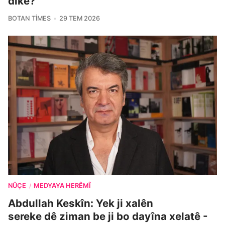
dike?
BOTAN TIMES
29 TEM 2026
NÛÇE
MEDYAYA HERÊMÎ
/
Abdullah Keskîn: Yek ji xalên
sereke dê ziman be ji bo dayîna xelatê -