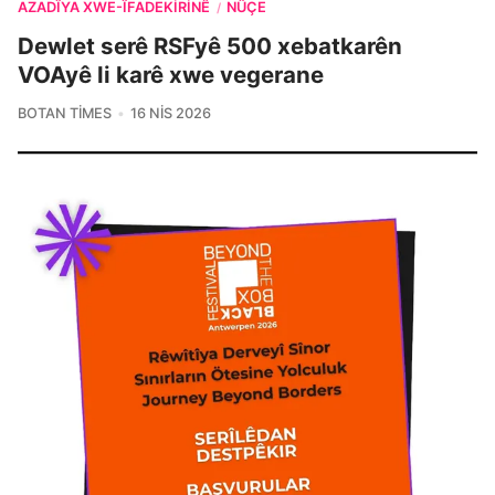
AZADÎYA XWE-ÎFADEKIRINÊ
NÛÇE
/
Dewlet serê RSFyê 500 xebatkarên
VOAyê li karê xwe vegerane
BOTAN TIMES
16 NIS 2026