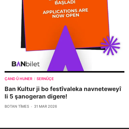
ÇAND Û HUNER
SERNÛÇE
/
Ban Kultur ji bo festîvaleka navneteweyî
li 5 şanogeran digere!
BOTAN TIMES
31 MAR 2026