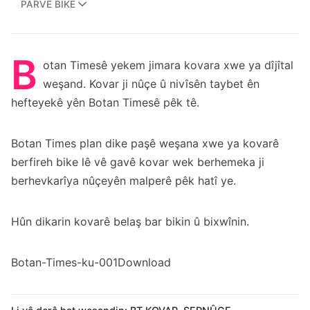
PARVE BIKE
B
otan Timesê yekem jimara kovara xwe ya dîjîtal
weşand. Kovar ji nûçe û nivîsên taybet ên
hefteyekê yên Botan Timesê pêk tê.
Botan Times plan dike paşê weşana xwe ya kovarê
berfireh bike lê vê gavê kovar wek berhemeka ji
berhevkarîya nûçeyên malperê pêk hatî ye.
Hûn dikarin kovarê belaş bar bikin û bixwînin.
Botan-Times-ku-001
Download