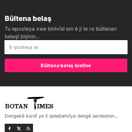
Bûltena belaş
Tu eposteya xwe binivîsî em ê ji te re bûltenan
belaşî bişînin...
Bûltena belaş bistîne
Dengekê kurdî ye li qelebalixîya dengê serdestan...