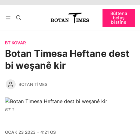
Têkevê
Bûltena belaş bistîne
Bûltena
belaş
bişopîne
bistîne
BT KOVAR
Botan Timesa Heftane dest
bi weşanê kir
BOTAN TIMES
BT 1
OCAK 23 2023
4:21 ÖS