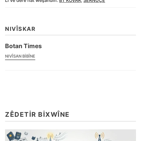
Li vê derê hat weşandin:
BT KOVAR
,
SERNÛÇE
NIVÎSKAR
Botan Times
NIVÎSAN BIBÎNE
ZÊDETIR BIXWÎNE