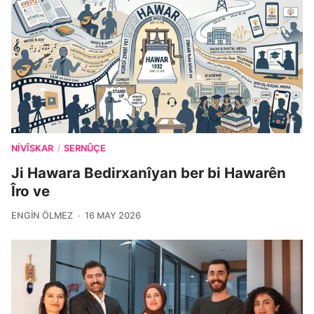
NIVÎSKAR
SERNÛÇE
/
Ji Hawara Bedirxanîyan ber bi Hawarên
Îro ve
ENGIN ÖLMEZ
16 MAY 2026