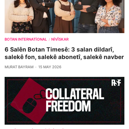
BOTAN INTERNATIONAL
NIVÎSKAR
/
6 Salên Botan Timesê: 3 salan dildarî,
salekê fon, salekê abonetî, salekê navber
MURAT BAYRAM
15 MAY 2026