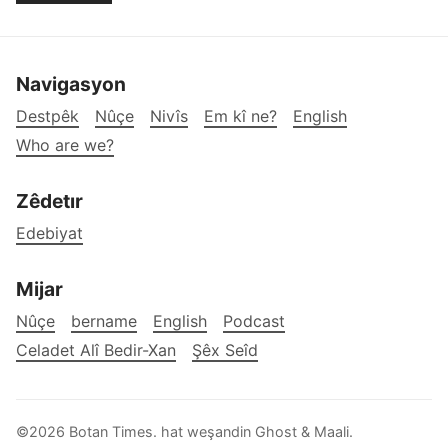
Navigasyon
Destpêk
Nûçe
Nivîs
Em kî ne?
English
Who are we?
Zêdetır
Edebiyat
Mijar
Nûçe
bername
English
Podcast
Celadet Alî Bedir-Xan
Şêx Seîd
©2026
Botan Times
.
hat weşandin
Ghost
&
Maali
.