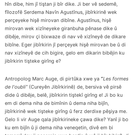
hîn dibe, him jî tiştan ji bîr dike. Ji ber vê sedemê,
fîlozofê Serdema Navîn Agustînus, jibîrkirinê wek
perçeyeke hişê mirovan dibîne. Agustînus, hişê
mirovan wek xizîneyeke giranbuha pênase dike û
dibêje, mirov çi bixwaze di nav vê xizîneyê de dikare
bibîne. Eger jibîrkirin jî perçeyek hişê mirovan be û di
nav xizîneyê de cih bigire, gelo em dikarin bibêjin ku
jibîrkirin tişteke girîng e?
Antropolog Marc Auge, di pirtûka xwe ya
“
Les formes
de l'oubli”
(Cureyên Jibîrkirinê) de, bersiva vê pirsê
dide û dibêje, belê, jibîrkirin tiştekî girîng e! Ji bo ku
em di dema niha de bimînin û dema niha bijîn,
jibîrkirinê wek tişteke girîng û ferz derdixe pêşiya me.
Gelo li vir Auge qala jibîrkirineke çawa dike? Yanî ji bo
ku em bijîn û ji dema niha veneqetin, divê em bi