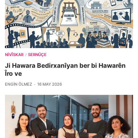
NIVÎSKAR
SERNÛÇE
/
Ji Hawara Bedirxanîyan ber bi Hawarên
Îro ve
ENGIN ÖLMEZ
16 MAY 2026