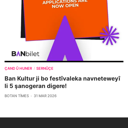
ÇAND Û HUNER
SERNÛÇE
/
Ban Kultur ji bo festîvaleka navneteweyî
li 5 şanogeran digere!
BOTAN TIMES
31 MAR 2026