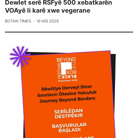
Dewlet serê RSFyê 500 xebatkarên
VOAyê li karê xwe vegerane
BOTAN TIMES
16 NIS 2026