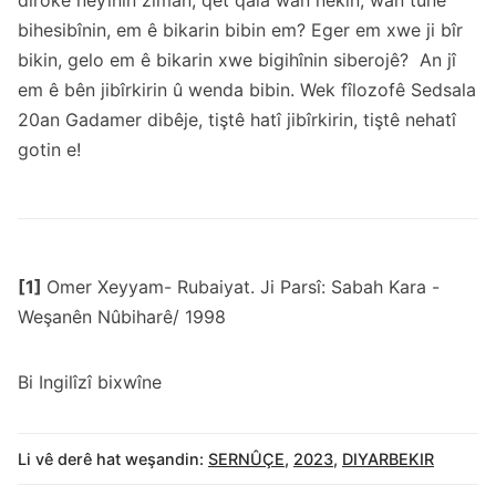
dîrokê neyînin ziman, qet qala wan nekin, wan tune
bihesibînin, em ê bikarin bibin em? Eger em xwe ji bîr
bikin, gelo em ê bikarin xwe bigihînin siberojê? An jî
em ê bên jibîrkirin û wenda bibin. Wek fîlozofê Sedsala
20an Gadamer dibêje, tiştê hatî jibîrkirin, tiştê nehatî
gotin e!
[1]
Omer Xeyyam- Rubaiyat. Ji Parsî: Sabah Kara -
Weşanên Nûbiharê/ 1998
Bi Ingilîzî bixwîne
Li vê derê hat weşandin:
SERNÛÇE
,
2023
,
DIYARBEKIR