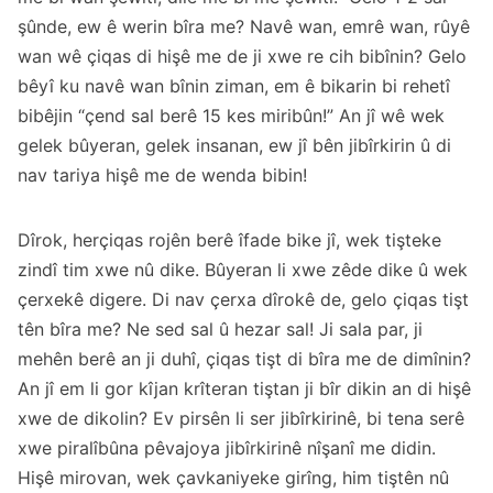
şûnde, ew ê werin bîra me? Navê wan, emrê wan, rûyê
wan wê çiqas di hişê me de ji xwe re cih bibînin? Gelo
bêyî ku navê wan bînin ziman, em ê bikarin bi rehetî
bibêjin “çend sal berê 15 kes miribûn!” An jî wê wek
gelek bûyeran, gelek insanan, ew jî bên jibîrkirin û di
nav tariya hişê me de wenda bibin!
Dîrok, herçiqas rojên berê îfade bike jî, wek tişteke
zindî tim xwe nû dike. Bûyeran li xwe zêde dike û wek
çerxekê digere. Di nav çerxa dîrokê de, gelo çiqas tişt
tên bîra me? Ne sed sal û hezar sal! Ji sala par, ji
mehên berê an ji duhî, çiqas tişt di bîra me de dimînin?
An jî em li gor kîjan krîteran tiştan ji bîr dikin an di hişê
xwe de dikolin? Ev pirsên li ser jibîrkirinê, bi tena serê
xwe piralîbûna pêvajoya jibîrkirinê nîşanî me didin.
Hişê mirovan, wek çavkaniyeke girîng, him tiştên nû