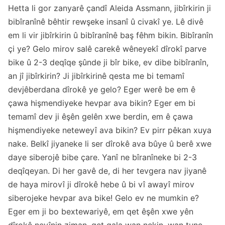
Hetta li gor zanyarê çandî Aleida Assmann, jibîrkirin ji
bibîranînê bêhtir rewşeke insanî û civakî ye. Lê divê
em li vir jibîrkirin û bibîranînê baş fêhm bikin. Bibîranîn
çi ye? Gelo mirov salê carekê wêneyekî dîrokî parve
bike û 2-3 deqîqe şûnde ji bîr bike, ev dibe bibîranîn,
an jî jibîrkirin? Ji jibîrkirinê qesta me bi temamî
devjêberdana dîrokê ye gelo? Eger werê be em ê
çawa hişmendiyeke hevpar ava bikin? Eger em bi
temamî dev ji êşên gelên xwe berdin, em ê çawa
hişmendiyeke neteweyî ava bikin? Ev pirr pêkan xuya
nake. Belkî jiyaneke li ser dîrokê ava bûye û berê xwe
daye siberojê bibe çare. Yanî ne bîranîneke bi 2-3
deqîqeyan. Di her gavê de, di her tevgera nav jiyanê
de haya mirovî ji dîrokê hebe û bi vî awayî mirov
siberojeke hevpar ava bike! Gelo ev ne mumkin e?
Eger em ji bo bextewariyê, em qet êşên xwe yên