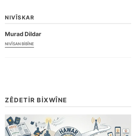
NIVÎSKAR
Murad Dildar
NIVÎSAN BIBÎNE
ZÊDETIR BIXWÎNE