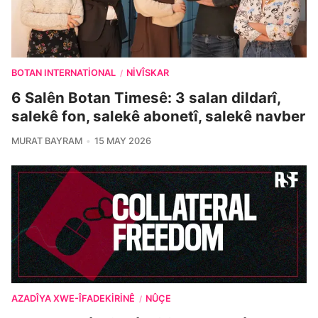
BOTAN INTERNATIONAL
NIVÎSKAR
/
6 Salên Botan Timesê: 3 salan dildarî,
salekê fon, salekê abonetî, salekê navber
MURAT BAYRAM
15 MAY 2026
AZADÎYA XWE-ÎFADEKIRINÊ
NÛÇE
/