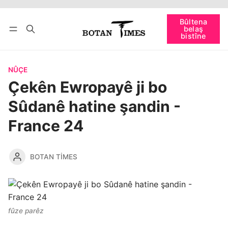
Têkevê
Bûltena belaş bistîne
Bûltena
belaş
bişopîne
bistîne
NÛÇE
Çekên Ewropayê ji bo
Sûdanê hatine şandin -
France 24
BOTAN TIMES
fûze parêz