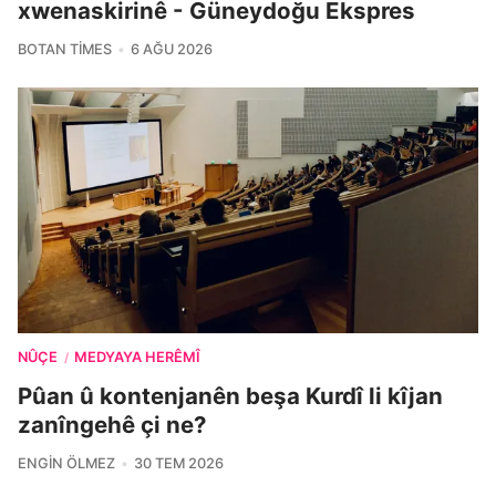
xwenaskirinê - Güneydoğu Ekspres
BOTAN TIMES
6 AĞU 2026
NÛÇE
MEDYAYA HERÊMÎ
/
Pûan û kontenjanên beşa Kurdî li kîjan
zanîngehê çi ne?
ENGIN ÖLMEZ
30 TEM 2026