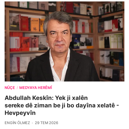
NÛÇE
MEDYAYA HERÊMÎ
/
Abdullah Keskîn: Yek ji xalên
sereke dê ziman be ji bo dayîna xelatê -
Hevpeyvîn
ENGIN ÖLMEZ
29 TEM 2026