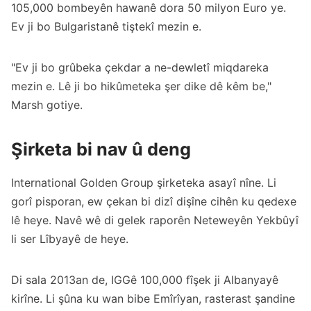
105,000 bombeyên hawanê dora 50 milyon Euro ye.
Ev ji bo Bulgaristanê tiştekî mezin e.
"Ev ji bo grûbeka çekdar a ne-dewletî miqdareka
mezin e. Lê ji bo hikûmeteka şer dike dê kêm be,"
Marsh gotiye.
Şirketa bi nav û deng
International Golden Group şirketeka asayî nîne. Li
gorî pisporan, ew çekan bi dizî dişîne cihên ku qedexe
lê heye. Navê wê di gelek raporên Neteweyên Yekbûyî
li ser Lîbyayê de heye.
Di sala 2013an de, IGGê 100,000 fîşek ji Albanyayê
kirîne. Li şûna ku wan bibe Emîrîyan, rasterast şandine