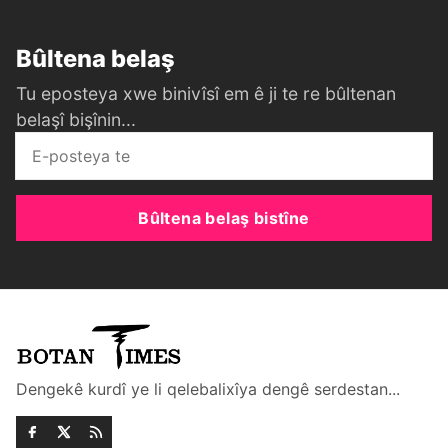
Bûltena belaş
Tu eposteya xwe binivîsî em ê ji te re bûltenan
belaşî bişînin...
Bûltena belaş bistîne
Dengekê kurdî ye li qelebalixîya dengê serdestan...