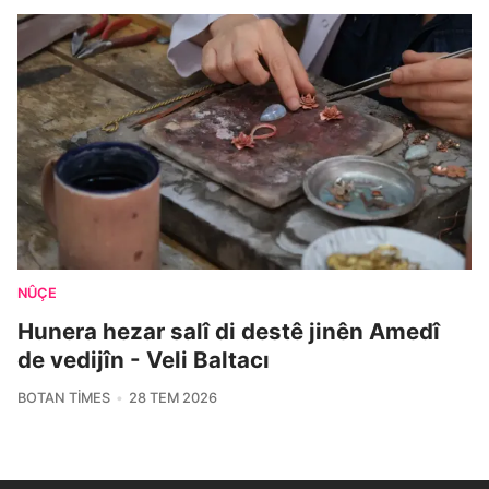
NÛÇE
Hunera hezar salî di destê jinên Amedî
de vedijîn - Veli Baltacı
BOTAN TIMES
28 TEM 2026