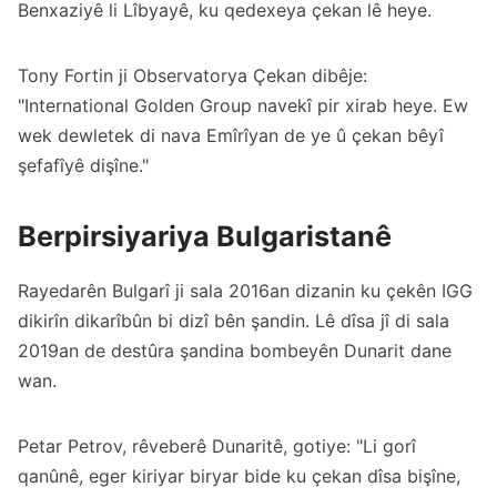
Benxaziyê li Lîbyayê, ku qedexeya çekan lê heye.
Tony Fortin ji Observatorya Çekan dibêje:
"International Golden Group navekî pir xirab heye. Ew
wek dewletek di nava Emîrîyan de ye û çekan bêyî
şefafîyê dişîne."
Berpirsiyariya Bulgaristanê
Rayedarên Bulgarî ji sala 2016an dizanin ku çekên IGG
dikirîn dikarîbûn bi dizî bên şandin. Lê dîsa jî di sala
2019an de destûra şandina bombeyên Dunarit dane
wan.
Petar Petrov, rêveberê Dunaritê, gotiye: "Li gorî
qanûnê, eger kiriyar biryar bide ku çekan dîsa bişîne,