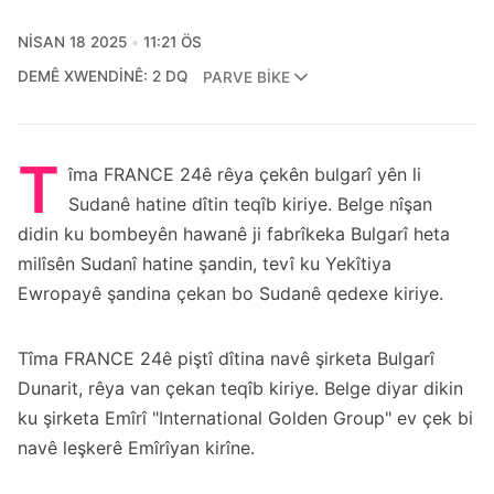
NISAN 18 2025
11:21 ÖS
DEMÊ XWENDINÊ: 2 DQ
PARVE BIKE
T
îma FRANCE 24ê rêya çekên bulgarî yên li
Sudanê hatine dîtin teqîb kiriye. Belge nîşan
didin ku bombeyên hawanê ji fabrîkeka Bulgarî heta
milîsên Sudanî hatine şandin, tevî ku Yekîtiya
Ewropayê şandina çekan bo Sudanê qedexe kiriye.
Tîma FRANCE 24ê piştî dîtina navê şirketa Bulgarî
Dunarit, rêya van çekan teqîb kiriye. Belge diyar dikin
ku şirketa Emîrî "International Golden Group" ev çek bi
navê leşkerê Emîrîyan kirîne.