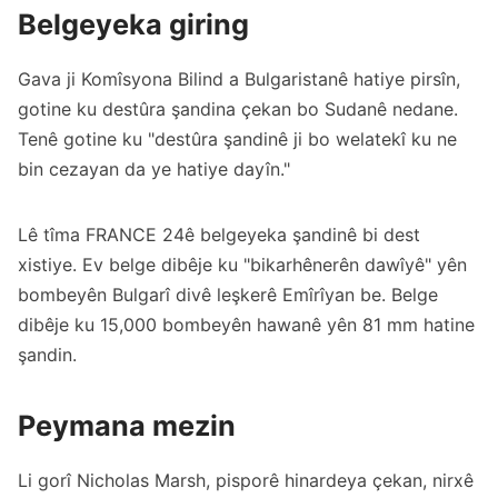
Belgeyeka giring
Gava ji Komîsyona Bilind a Bulgaristanê hatiye pirsîn,
gotine ku destûra şandina çekan bo Sudanê nedane.
Tenê gotine ku "destûra şandinê ji bo welatekî ku ne
bin cezayan da ye hatiye dayîn."
Lê tîma FRANCE 24ê belgeyeka şandinê bi dest
xistiye. Ev belge dibêje ku "bikarhênerên dawîyê" yên
bombeyên Bulgarî divê leşkerê Emîrîyan be. Belge
dibêje ku 15,000 bombeyên hawanê yên 81 mm hatine
şandin.
Peymana mezin
Li gorî Nicholas Marsh, pisporê hinardeya çekan, nirxê