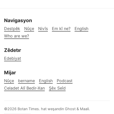
Navigasyon
Destpêk
Nûçe
Nivîs
Em kî ne?
English
Who are we?
Zêdetır
Edebiyat
Mijar
Nûçe
bername
English
Podcast
Celadet Alî Bedir-Xan
Şêx Seîd
©2026
Botan Times
.
hat weşandin
Ghost
&
Maali
.