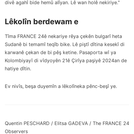
divê agahî bide hemû alîyan. Lê wan holê nekiriye."
Lêkolîn berdewam e
Tîma FRANCE 24ê nekariye rêya çekên bulgarî heta
Sudanê bi temamî teqîb bike. Lê piştî dîtina kesekî di
karwanê çekan de bi pêş ketine. Pasaporta wî ya
Kolombiyayî di vîdyoyên 21ê Çirîya paşiyê 2024an de
hatiye dîtin.
Ev nivîs, beşa duyemîn a lêkolîneka pênc-beşî ye.
Quentin PESCHARD / Elitsa GADEVA / The FRANCE 24
Observers