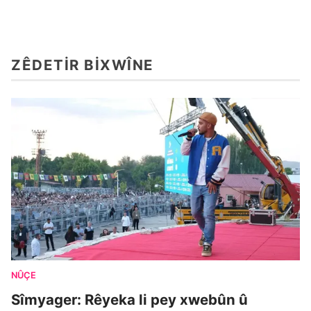
ZÊDETIR BIXWÎNE
NÛÇE
Sîmyager: Rêyeka li pey xwebûn û