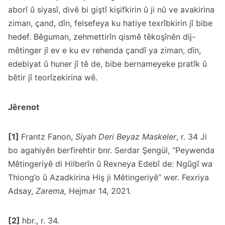
aborî û siyasî, divê bi giştî kişifkirin û ji nû ve avakirina
ziman, çand, dîn, felsefeya ku hatiye texrîbkirin jî bibe
hedef. Bêguman, zehmettirîn qismê têkoşînên dij-
mêtinger jî ev e ku ev rehenda çandî ya ziman, dîn,
edebiyat û huner jî tê de, bibe bernameyeke pratîk û
bêtir jî teorîzekirina wê.
Jêrenot
[1]
Frantz Fanon,
Siyah Deri Beyaz Maskeler
, r. 34 Ji
bo agahiyên berfirehtir bnr. Serdar Şengül, “Peywenda
Mêtingeriyê di Hilberîn û Rexneya Edebî de: Ngũgĩ wa
Thiong’o û Azadkirina Hiş ji Mêtingeriyê” wer. Fexriya
Adsay,
Zarema,
Hejmar 14, 2021.
[2]
hbr., r. 34.