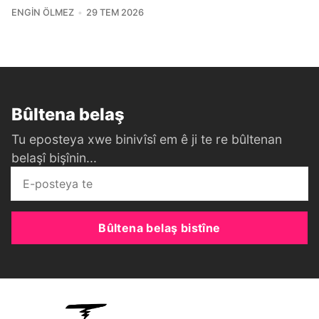
ENGIN ÖLMEZ
29 TEM 2026
Bûltena belaş
Tu eposteya xwe binivîsî em ê ji te re bûltenan
belaşî bişînin...
Bûltena belaş bistîne