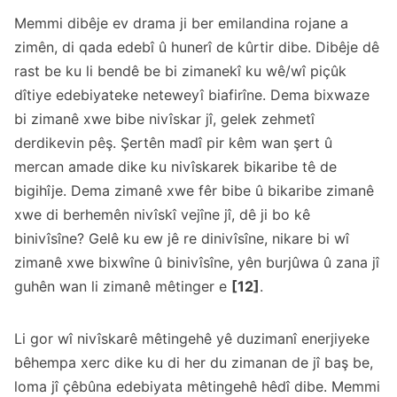
Memmi dibêje ev drama ji ber emilandina rojane a
zimên, di qada edebî û hunerî de kûrtir dibe. Dibêje dê
rast be ku li bendê be bi zimanekî ku wê/wî piçûk
dîtiye edebiyateke neteweyî biafirîne. Dema bixwaze
bi zimanê xwe bibe nivîskar jî, gelek zehmetî
derdikevin pêş. Şertên madî pir kêm wan şert û
mercan amade dike ku nivîskarek bikaribe tê de
bigihîje. Dema zimanê xwe fêr bibe û bikaribe zimanê
xwe di berhemên nivîskî vejîne jî, dê ji bo kê
binivîsîne? Gelê ku ew jê re dinivîsîne, nikare bi wî
zimanê xwe bixwîne û binivîsîne, yên burjûwa û zana jî
guhên wan li zimanê mêtinger e
[12]
.
Li gor wî nivîskarê mêtingehê yê duzimanî enerjiyeke
bêhempa xerc dike ku di her du zimanan de jî baş be,
loma jî çêbûna edebiyata mêtingehê hêdî dibe. Memmi