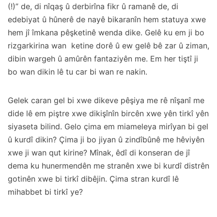
(!)” de, di nîqaş û derbirîna fikr û ramanê de, di
edebiyat û hûnerê de nayê bikaranîn hem statuya xwe
hem jî îmkana pêşketinê wenda dike. Gelê ku em ji bo
rizgarkirina wan ketine dorê û ew gelê bê zar û ziman,
dibin wargeh û amûrên fantaziyên me. Em her tiştî ji
bo wan dikin lê tu car bi wan re nakin.
Gelek caran gel bi xwe dikeve pêşiya me rê nîşanî me
dide lê em piştre xwe dikişînîn bircên xwe yên tirkî yên
siyaseta bilind. Gelo çima em miameleya mirîyan bi gel
û kurdî dikin? Çima ji bo jiyan û zindîbûnê me hêviyên
xwe ji wan qut kirine? Mînak, êdî di konseran de jî
dema ku hunermendên me stranên xwe bi kurdî distrên
gotinên xwe bi tirkî dibêjin. Çima stran kurdî lê
mihabbet bi tirkî ye?