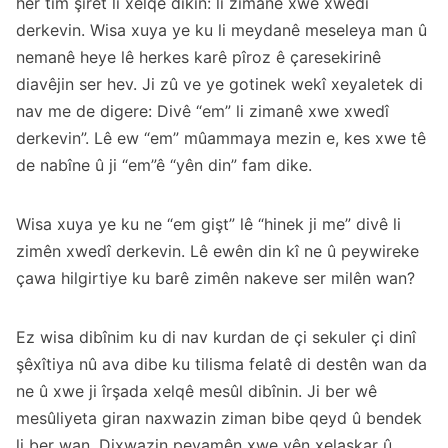
her tim şîret li xelqê dikin: li zimanê xwe xwedî
derkevin. Wisa xuya ye ku li meydanê meseleya man û
nemanê heye lê herkes karê pîroz ê çaresekirinê
diavêjin ser hev. Ji zû ve ye gotinek wekî xeyaletek di
nav me de digere: Divê “em” li zimanê xwe xwedî
derkevin”. Lê ew “em” mûammaya mezin e, kes xwe tê
de nabîne û ji “em”ê “yên din” fam dike.
Wisa xuya ye ku ne “em gişt” lê “hinek ji me” divê li
zimên xwedî derkevin. Lê ewên din kî ne û peywireke
çawa hilgirtiye ku barê zimên nakeve ser milên wan?
Ez wisa dibînim ku di nav kurdan de çi sekuler çi dinî
şêxîtiya nû ava dibe ku tilisma felatê di destên wan da
ne û xwe ji îrşada xelqê mesûl dibînin. Ji ber wê
mesûliyeta giran naxwazin ziman bibe qeyd û bendek
li ber wan. Dixwazin peyamên xwe yên xelaskar û