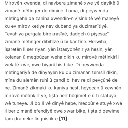
Mirovên xwenda, di navbera zimanê xwe yê dayikê û
zimanê mêtinger de dimîne. Loma, di peywenda
mêtingehê de zanîna xwendin-nivîsînê tê wê maneyê
ku ev mirov ketiye nav dubendiya duzimanîtiyê.
Tevahiya pergala birokrasîyê, dadgeh û pîşesazî
zimanê mêtinger dibihîze û bi kar tîne. Herwiha,
îşaretên li ser riyan, yên îstasyonên riya hesin, yên
kolanan û meqbûzan weha dikin ku mirovê mêtinkirî li
welatê xwe, xwe biyanî hîs bike. Di peywenda
mêtingeriyê de dinyayên ku du zimanan temsîl dikin,
mîna du alemên ruhî û çandî bi hev re di pevçûnê de
ne. Zimanê zikmakî ku kaniya hest, heyecan û xewnên
mirovê mêtinkirî ye, tişta herî bêqîmet e û ti statuya
wê tuneye. Ji bo li vê dinyê hebe, mecbûr e stuyê xwe
li ber zimanê efendiyê xwe xwar bike, tişta diqewime
tam drameke lînguîstik e
[11].