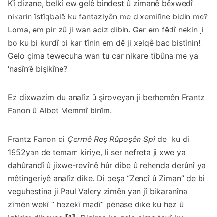
Kî dizane, belkî ew gelê bindest û zimanê bêxwedî
nikarin îstîqbalê ku fantaziyên me dixemilîne bidin me?
Loma, em pir zû ji wan aciz dibin. Ger em fêdî nekin ji
bo ku bi kurdî bi kar tînin em dê ji xelqê bac bistînin!.
Gelo çima tewecuha wan tu car nikare tîbûna me ya
‘nasîn’ê bişikîne?
Ez dixwazim du analîz û şiroveyan ji berhemên Frantz
Fanon û Albet Memmî binîm.
Frantz Fanon di
Çermê Reş Rûpoşên Spî
de ku di
1952yan de temam kiriye, li ser nefreta ji xwe ya
dahûrandî û jixwe-revînê hûr dibe û rehenda derûnî ya
mêtingeriyê analîz dike. Di beşa “Zencî û Ziman” de bi
veguhestina ji Paul Valery zimên yan jî bikaranîna
zîmên wekî “ hezekî madî” pênase dike ku hez û