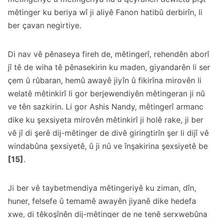
mêtinger ku beriya wî ji aliyê Fanon hatibû derbirîn, li
ber çavan negirtiye.
Di nav vê pênaseya fireh de, mêtingerî, rehendên aborî
jî tê de wiha tê pênasekirin ku maden, giyandarên li ser
çem û rûbaran, hemû awayê jiyîn û fikirîna mirovên li
welatê mêtinkirî li gor berjewendiyên mêtingeran ji nû
ve tên sazkirin. Li gor Ashis Nandy, mêtingerî armanc
dike ku şexsiyeta mirovên mêtinkirî ji holê rake, ji ber
vê jî di şerê dij-mêtinger de divê giringtirîn şer li dijî vê
windabûna şexsiyetê, û ji nû ve înşakirina şexsiyetê be
[15]
.
Ji ber vê taybetmendiya mêtingeriyê ku ziman, dîn,
huner, felsefe û temamê awayên jiyanê dike hedefa
xwe, di têkoşînên dij-mêtinger de ne tenê serxwebûna