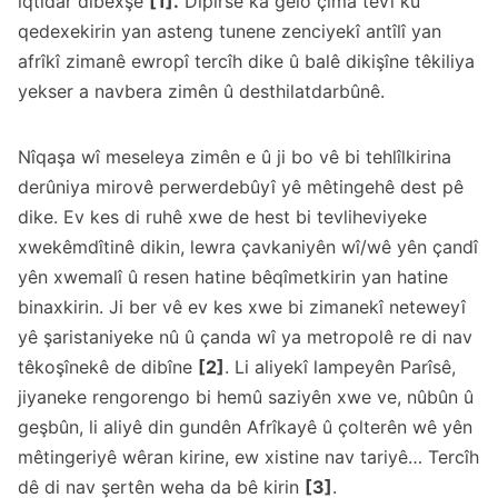
iqtidar dibexşe
[1].
Dipirse ka gelo çima tevî ku
qedexekirin yan asteng tunene zenciyekî antîlî yan
afrîkî zimanê ewropî tercîh dike û balê dikişîne têkiliya
yekser a navbera zimên û desthilatdarbûnê.
Nîqaşa wî meseleya zimên e û ji bo vê bi tehlîlkirina
derûniya mirovê perwerdebûyî yê mêtingehê dest pê
dike. Ev kes di ruhê xwe de hest bi tevliheviyeke
xwekêmdîtinê dikin, lewra çavkaniyên wî/wê yên çandî
yên xwemalî û resen hatine bêqîmetkirin yan hatine
binaxkirin. Ji ber vê ev kes xwe bi zimanekî neteweyî
yê şaristaniyeke nû û çanda wî ya metropolê re di nav
têkoşînekê de dibîne
[2]
. Li aliyekî lampeyên Parîsê,
jiyaneke rengorengo bi hemû saziyên xwe ve, nûbûn û
geşbûn, li aliyê din gundên Afrîkayê û çolterên wê yên
mêtingeriyê wêran kirine, ew xistine nav tariyê… Tercîh
dê di nav şertên weha da bê kirin
[3]
.