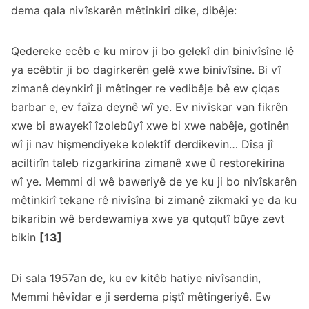
dema qala nivîskarên mêtinkirî dike, dibêje:
Qedereke ecêb e ku mirov ji bo gelekî din binivîsîne lê
ya ecêbtir ji bo dagirkerên gelê xwe binivîsîne. Bi vî
zimanê deynkirî ji mêtinger re vedibêje bê ew çiqas
barbar e, ev faîza deynê wî ye. Ev nivîskar van fikrên
xwe bi awayekî îzolebûyî xwe bi xwe nabêje, gotinên
wî ji nav hişmendiyeke kolektîf derdikevin… Dîsa jî
aciltirîn taleb rizgarkirina zimanê xwe û restorekirina
wî ye. Memmi di wê baweriyê de ye ku ji bo nivîskarên
mêtinkirî tekane rê nivîsîna bi zimanê zikmakî ye da ku
bikaribin wê berdewamiya xwe ya qutqutî bûye zevt
bikin
[13]
Di sala 1957an de, ku ev kitêb hatiye nivîsandin,
Memmi hêvîdar e ji serdema piştî mêtingeriyê. Ew