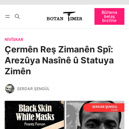
Têkevê
Bûltena belaş bistîne
Bûltena
belaş
bişopîne
bistîne
NIVÎSKAR
Çermên Reş Zimanên Spî:
Arezûya Nasînê û Statuya
Zimên
SERDAR ŞENGÜL