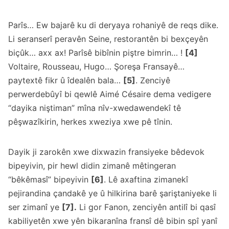
Parîs… Ew bajarê ku di deryaya rohaniyê de reqs dike.
Li seranserî peravên Seine, restorantên bi bexçeyên
biçûk… axx ax! Parîsê bibînin piştre bimrin… !
[4]
Voltaire, Rousseau, Hugo… Şoreşa Fransayê…
paytextê fikr û îdealên bala…
[5]
. Zenciyê
perwerdebûyî bi qewlê Aimé Césaire dema vedigere
“dayika niştiman” mîna nîv-xwedawendekî tê
pêşwazîkirin, herkes xweziya xwe pê tînin.
Dayik ji zarokên xwe dixwazin fransiyeke bêdevok
bipeyivin, pir hewl didin zimanê mêtingeran
“bêkêmasî” bipeyivin
[6]
. Lê axaftina zimanekî
pejirandina çandakê ye û hilkirina barê şariştaniyeke li
ser zimanî ye
[7].
Li gor Fanon, zenciyên antilî bi qasî
kabiliyetên xwe yên bikaranîna fransî dê bibin spî yanî