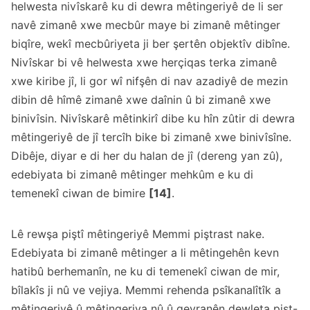
helwesta nivîskarê ku di dewra mêtingeriyê de li ser
navê zimanê xwe mecbûr maye bi zimanê mêtinger
biqîre, wekî mecbûriyeta ji ber şertên objektîv dibîne.
Nivîskar bi vê helwesta xwe herçiqas terka zimanê
xwe kiribe jî, li gor wî nifşên di nav azadiyê de mezin
dibin dê hîmê zimanê xwe daînin û bi zimanê xwe
binivîsin. Nivîskarê mêtinkirî dibe ku hîn zûtir di dewra
mêtingeriyê de jî tercîh bike bi zimanê xwe binivîsîne.
Dibêje, diyar e di her du halan de jî (dereng yan zû),
edebiyata bi zimanê mêtinger mehkûm e ku di
temenekî ciwan de bimire
[14]
.
Lê rewşa piştî mêtingeriyê Memmi piştrast nake.
Edebiyata bi zimanê mêtinger a li mêtingehên kevn
hatibû berhemanîn, ne ku di temenekî ciwan de mir,
bîlakîs ji nû ve vejiya. Memmi rehenda psîkanalîtîk a
mêtingeriyê û mêtingeriya nû û qeyranên dewleta pişt-