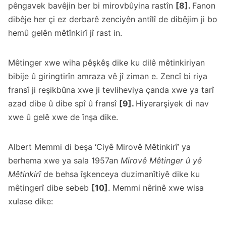
pêngavek bavêjin ber bi mirovbûyina rastîn
[8].
Fanon
dibêje her çi ez derbarê zenciyên antîlî de dibêjim ji bo
hemû gelên mêtînkirî jî rast in.
Mêtinger xwe wiha pêşkêş dike ku dilê mêtinkiriyan
bibije û giringtirîn amraza vê jî ziman e. Zencî bi riya
fransî ji reşikbûna xwe ji tevliheviya çanda xwe ya tarî
azad dibe û dibe spî û fransî
[9].
Hiyerarşiyek di nav
xwe û gelê xwe de înşa dike.
Albert Memmi di beşa ‘Ciyê Mirovê Mêtinkirî’ ya
berhema xwe ya sala 1957an
Mirovê Mêtinger û yê
Mêtinkirî
de behsa îşkenceya duzimanîtiyê dike ku
mêtingerî dibe sebeb
[10]
. Memmi nêrinê xwe wisa
xulase dike: