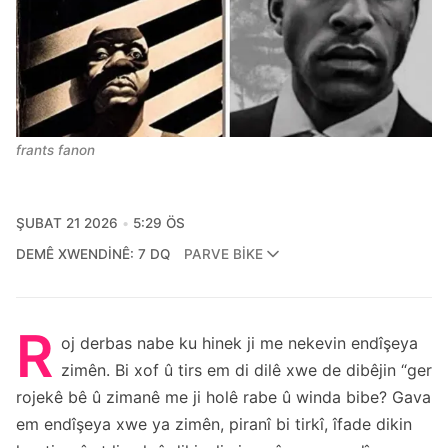
frants fanon
ŞUBAT 21 2026
5:29 ÖS
DEMÊ XWENDINÊ: 7 DQ
PARVE BIKE
R
oj derbas nabe ku hinek ji me nekevin endîşeya
zimên. Bi xof û tirs em di dilê xwe de dibêjin “ger
rojekê bê û zimanê me ji holê rabe û winda bibe? Gava
em endîşeya xwe ya zimên, piranî bi tirkî, îfade dikin