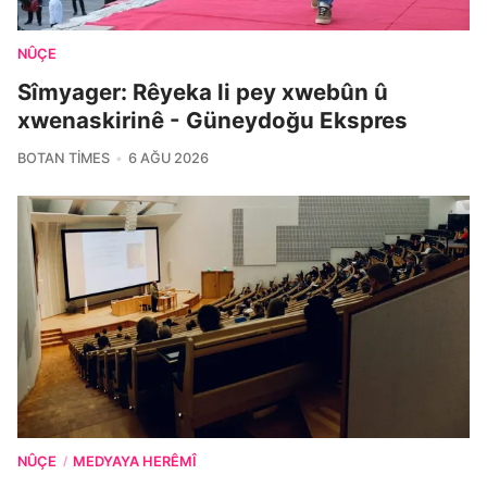
NÛÇE
Sîmyager: Rêyeka li pey xwebûn û
xwenaskirinê - Güneydoğu Ekspres
BOTAN TIMES
6 AĞU 2026
NÛÇE
MEDYAYA HERÊMÎ
/