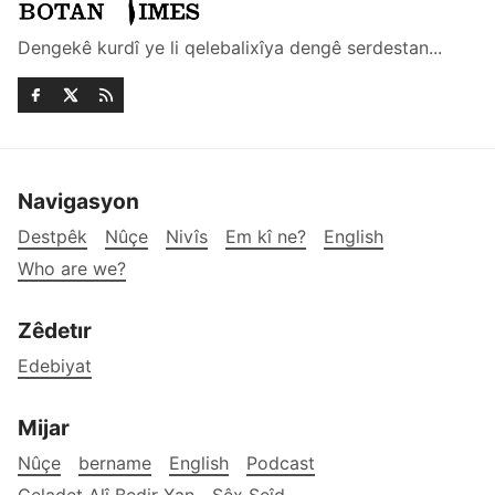
Dengekê kurdî ye li qelebalixîya dengê serdestan...
Navigasyon
Destpêk
Nûçe
Nivîs
Em kî ne?
English
Who are we?
Zêdetır
Edebiyat
Mijar
Nûçe
bername
English
Podcast
Celadet Alî Bedir-Xan
Şêx Seîd