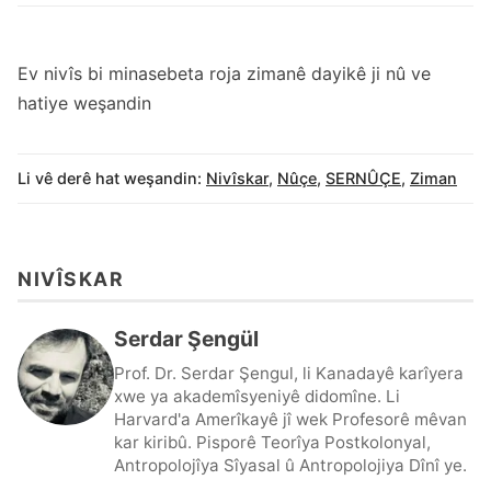
Ev nivîs bi minasebeta roja zimanê dayikê ji nû ve
hatiye weşandin
Li vê derê hat weşandin:
Nivîskar
,
Nûçe
,
SERNÛÇE
,
Ziman
NIVÎSKAR
Serdar Şengül
Prof. Dr. Serdar Şengul, li Kanadayê karîyera
xwe ya akademîsyeniyê didomîne. Li
Harvard'a Amerîkayê jî wek Profesorê mêvan
kar kiribû. Pisporê Teorîya Postkolonyal,
Antropolojîya Sîyasal û Antropolojiya Dînî ye.