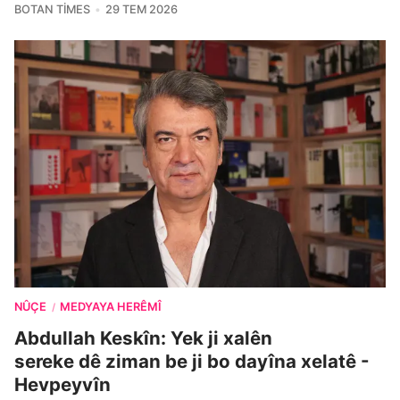
BOTAN TIMES
29 TEM 2026
NÛÇE
MEDYAYA HERÊMÎ
/
Abdullah Keskîn: Yek ji xalên
sereke dê ziman be ji bo dayîna xelatê -
Hevpeyvîn