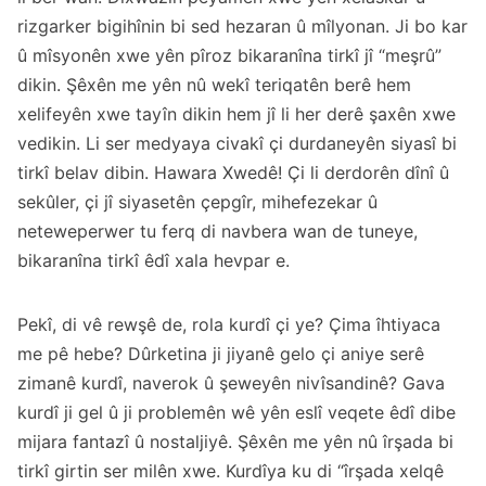
rizgarker bigihînin bi sed hezaran û mîlyonan. Ji bo kar
û mîsyonên xwe yên pîroz bikaranîna tirkî jî “meşrû”
dikin. Şêxên me yên nû wekî teriqatên berê hem
xelifeyên xwe tayîn dikin hem jî li her derê şaxên xwe
vedikin. Li ser medyaya civakî çi durdaneyên siyasî bi
tirkî belav dibin. Hawara Xwedê! Çi li derdorên dînî û
sekûler, çi jî siyasetên çepgîr, mihefezekar û
neteweperwer tu ferq di navbera wan de tuneye,
bikaranîna tirkî êdî xala hevpar e.
Pekî, di vê rewşê de, rola kurdî çi ye? Çima îhtiyaca
me pê hebe? Dûrketina ji jiyanê gelo çi aniye serê
zimanê kurdî, naverok û şeweyên nivîsandinê? Gava
kurdî ji gel û ji problemên wê yên eslî veqete êdî dibe
mijara fantazî û nostaljiyê. Şêxên me yên nû îrşada bi
tirkî girtin ser milên xwe. Kurdîya ku di “îrşada xelqê