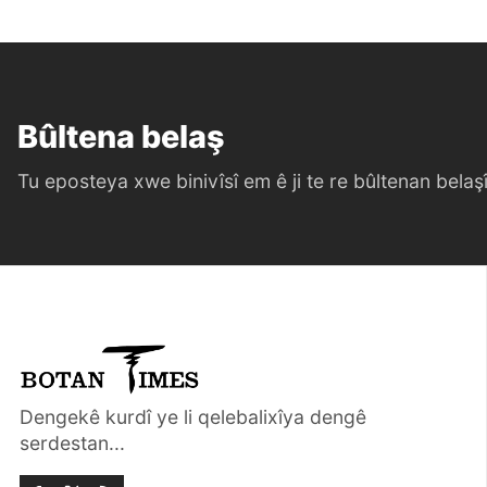
Bûltena belaş
Tu eposteya xwe binivîsî em ê ji te re bûltenan belaşî 
Dengekê kurdî ye li qelebalixîya dengê
serdestan...