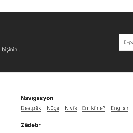
bişînin...
Navigasyon
Destpêk
Nûçe
Nivîs
Em kî ne?
English
Zêdetır