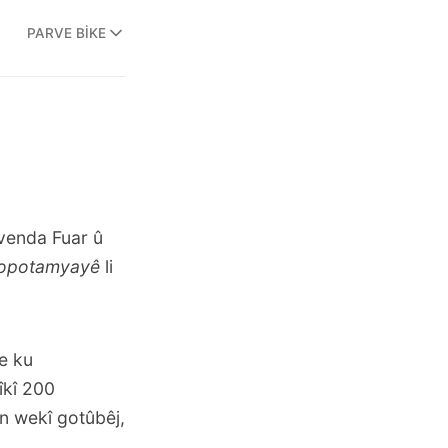
PARVE BIKE
avenda Fuar û
zopotamyayê
li
e ku
îkî 200
n wekî gotûbêj,