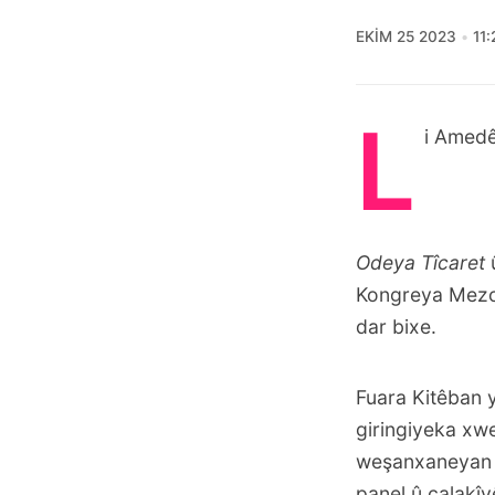
EKIM 25 2023
11
L
i Amed
Odeya Tîcaret
Kongreya Mez
dar bixe.
Fuara Kitêban 
giringiyeka xw
weşanxaneyan û
panel û çalakîyê