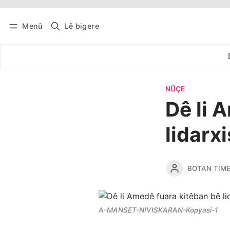
Menû
Lê bigere
Têkevê
Bûltena belaş bistîne
NÛÇE
Dê li 
lidarxi
BOTAN TIM
A-MANSET-NIVISKARAN-Kopyasi-1