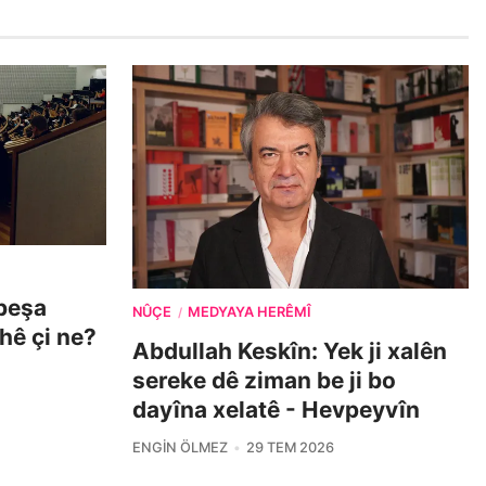
beşa
NÛÇE
MEDYAYA HERÊMÎ
/
ehê çi ne?
Abdullah Keskîn: Yek ji xalên
sereke dê ziman be ji bo
dayîna xelatê - Hevpeyvîn
ENGIN ÖLMEZ
29 TEM 2026