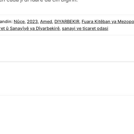
andin:
Nûçe
,
2023
,
Amed
,
DIYARBEKIR
,
Fuara Kitêban ya Mezop
et û Sanayîyê ya Dîyarbekirê
,
sanayi ve ticaret odasi