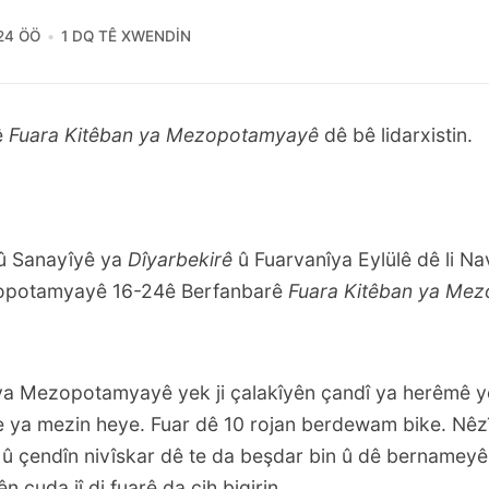
:24 ÖÖ
1 DQ TÊ XWENDIN
ê
Fuara Kitêban ya Mezopotamyayê
dê bê lidarxistin.
û Sanayîyê ya
Dîyarbekirê
û Fuarvanîya Eylülê dê li N
opotamyayê 16-24ê Berfanbarê
Fuara Kitêban ya Me
ya Mezopotamyayê yek ji çalakîyên çandî ya herêmê y
e ya mezin heye. Fuar dê 10 rojan berdewam bike. Nêz
 çendîn nivîskar dê te da beşdar bin û dê bernameyê
n cuda jî di fuarê da cih bigirin.