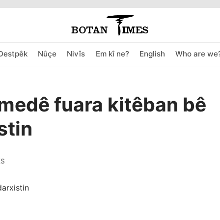
Destpêk
Nûçe
Nivîs
Em kî ne?
English
Who are we
Amedê fuara kitêban bê
stin
ES