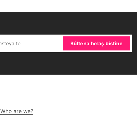
Bûltena belaş bistîne
Who are we?