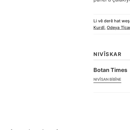
Li vê derê hat weş
Kurdî
,
Odeya Tîcar
NIVÎSKAR
Botan Times
NIVÎSAN BIBÎNE