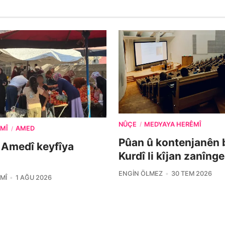
NÛÇE
MEDYAYA HERÊMÎ
/
MÎ
AMED
/
Pûan û kontenjanên 
 Amedî keyfîya
Kurdî li kîjan zanîng
ENGIN ÖLMEZ
30 TEM 2026
MÎ
1 AĞU 2026