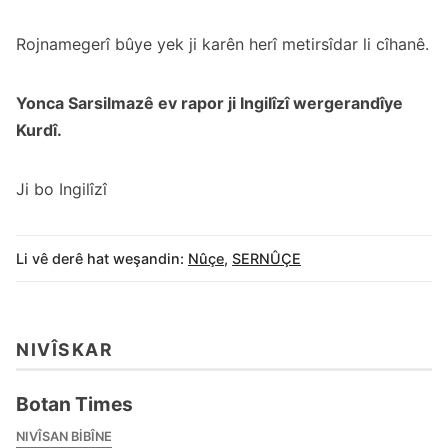
Rojnamegerî bûye yek ji karên herî metirsîdar li cîhanê.
Yonca Sarsilmazê ev rapor ji Ingilîzî wergerandîye
Kurdî.
Ji bo Ingilîzî
Li vê derê hat weşandin:
Nûçe
,
SERNÛÇE
NIVÎSKAR
Botan Times
NIVÎSAN BIBÎNE