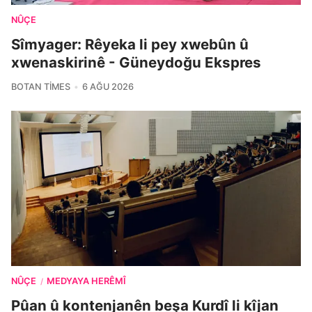
NÛÇE
Sîmyager: Rêyeka li pey xwebûn û
xwenaskirinê - Güneydoğu Ekspres
BOTAN TIMES
6 AĞU 2026
NÛÇE
MEDYAYA HERÊMÎ
/
Pûan û kontenjanên beşa Kurdî li kîjan