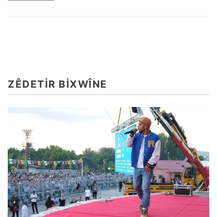
ZÊDETIR BIXWÎNE