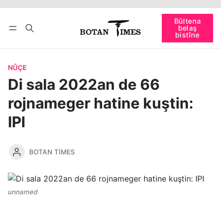
Têkevê
Bûltena belaş bistîne
Bûltena
belaş
bişopîne
bistîne
NÛÇE
Di sala 2022an de 66
rojnameger hatine kuştin:
IPI
BOTAN TIMES
unnamed