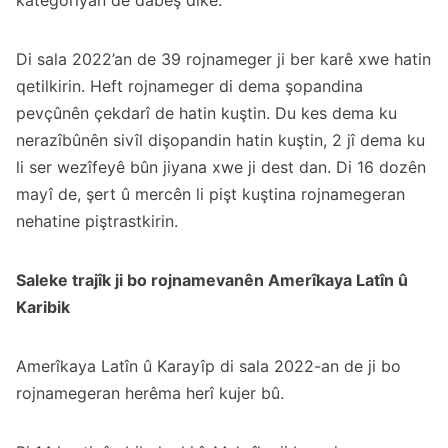
kategoriyan de dabeş dike.
Di sala 2022’an de 39 rojnameger ji ber karê xwe hatin
qetilkirin. Heft rojnameger di dema şopandina
pevçûnên çekdarî de hatin kuştin. Du kes dema ku
nerazîbûnên sivîl dişopandin hatin kuştin, 2 jî dema ku
li ser wezîfeyê bûn jiyana xwe ji dest dan. Di 16 dozên
mayî de, şert û mercên li pişt kuştina rojnamegeran
nehatine piştrastkirin.
Saleke trajîk ji bo rojnamevanên Amerîkaya Latîn û
Karibik
Amerîkaya Latîn û Karayîp di sala 2022-an de ji bo
rojnamegeran herêma herî kujer bû.