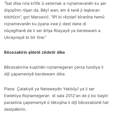
“Îsal dîsa rola krîtîk û xeternak a rojnamevanên ku şer
dişopînin nîşan da. Bêyî wan, em ê tenê ji leşkeran
bibihîzin”, got Maroević. "IPI bi rêzdarî bîranîna hemû
rojnamevanên ku jiyana xwe ji dest dane di
nûçegîhanê de li ser êrîşa Rûsyayê ya berdewam a
Ukraynayê bi bîr tîne."
Bêcezakirin şîdetê zêdetir dike
Bêcezakirina kuştinên rojnamegeran çerxa tundiya li
dijî çapemeniyê berdewam dike.
Plana
Çalakiyê ya Neteweyên Yekbûyî ya li ser
Ewlehiya Rojnamegeran
di sala 2012'an de ji bo baştir
parastina çapemeniyê û têkoşîna li dijî bêcezabûnê hat
destpêkirin.