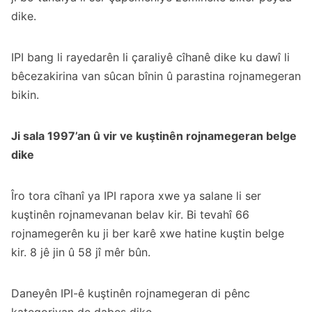
dike.
IPI bang li rayedarên li çaraliyê cîhanê dike ku dawî li
bêcezakirina van sûcan bînin û parastina rojnamegeran
bikin.
Ji sala 1997’an û vir ve kuştinên rojnamegeran belge
dike
Îro tora cîhanî ya IPI rapora xwe ya salane li ser
kuştinên rojnamevanan belav kir. Bi tevahî 66
rojnamegerên ku ji ber karê xwe hatine kuştin belge
kir. 8 jê jin û 58 jî mêr bûn.
Daneyên IPI-ê kuştinên rojnamegeran di pênc