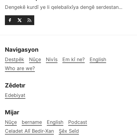
Dengekê kurdî ye li qelebalixîya dengê serdestan...
Navigasyon
Destpêk
Nûçe
Nivîs
Em kî ne?
English
Who are we?
Zêdetır
Edebiyat
Mijar
Nûçe
bername
English
Podcast
Celadet Alî Bedir-Xan
Şêx Seîd