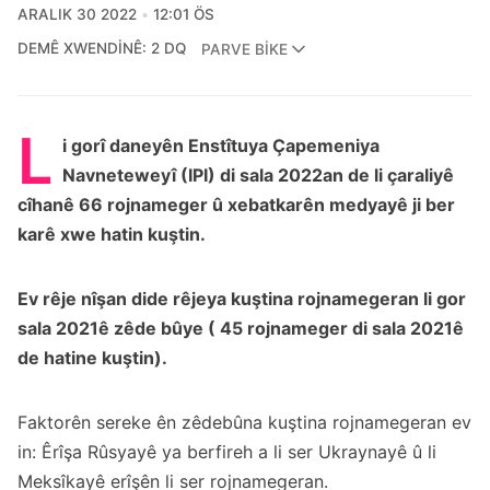
ARALIK 30 2022
12:01 ÖS
DEMÊ XWENDINÊ: 2 DQ
PARVE BIKE
L
i gorî daneyên Enstîtuya Çapemeniya
Navneteweyî (IPI)
di sala 2022an de li çaraliyê
cîhanê 66 rojnameger û xebatkarên medyayê ji ber
karê xwe hatin kuştin.
Ev rêje nîşan dide rêjeya kuştina rojnamegeran li gor
sala 2021ê zêde bûye (
45 rojnameger di sala 2021ê
de hatine kuştin).
Faktorên sereke ên zêdebûna kuştina rojnamegeran ev
in: Êrîşa Rûsyayê ya berfireh a li ser Ukraynayê û li
Meksîkayê erîşên li ser rojnamegeran.