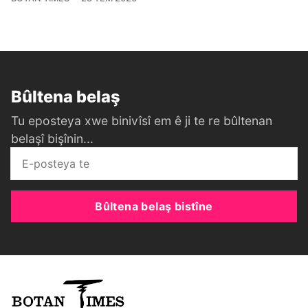
Bûltena belaş
Tu eposteya xwe binivîsî em ê ji te re bûltenan
belaşî bişînin...
Bûltena belaş bistîne