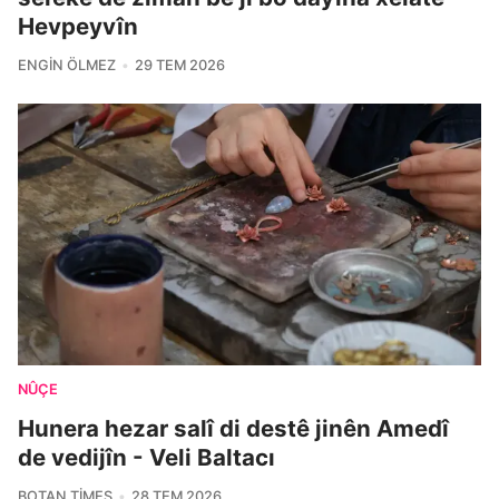
Hevpeyvîn
ENGIN ÖLMEZ
29 TEM 2026
NÛÇE
Hunera hezar salî di destê jinên Amedî
de vedijîn - Veli Baltacı
BOTAN TIMES
28 TEM 2026