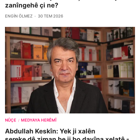
zanîngehê çi ne?
ENGIN ÖLMEZ
30 TEM 2026
NÛÇE
MEDYAYA HERÊMÎ
/
Abdullah Keskîn: Yek ji xalên
sereke dê ziman be ji bo dayîna xelatê -