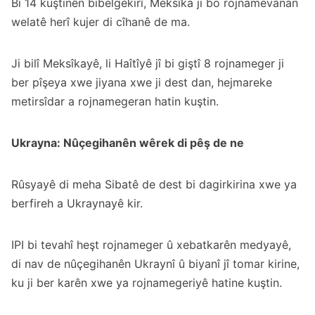
Bi 14 kuştinên bibelgekirî, Meksîka ji bo rojnamevanan
welatê herî kujer di cîhanê de ma.
Ji bilî Meksîkayê, li Haîtîyê jî bi giştî 8 rojnameger ji
ber pîşeya xwe jiyana xwe ji dest dan, hejmareke
metirsîdar a rojnamegeran hatin kuştin.
Ukrayna: Nûçegihanên wêrek di pêş de ne
Rûsyayê di meha Sibatê de dest bi dagirkirina xwe ya
berfireh a Ukraynayê kir.
IPI bi tevahî heşt rojnameger û xebatkarên medyayê,
di nav de nûçegihanên Ukraynî û biyanî jî tomar kirine,
ku ji ber karên xwe ya rojnamegeriyê hatine kuştin.