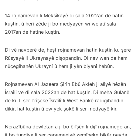
14 rojnamevan li Meksîkayê di sala 2022an de hatin
kuştin, û herî zêde ji bo medyayên wî welatî sala
2017an de hatine kuştin.
Di vê navberê de, heşt rojnamevan hatin kuştin ku şerê
Rûsyayê li Ukraynayê dişopandin. Di nav wan de hem
nûçegihanên Ukraynî û hem jî yên biyanî hebûn.
Rojnamevan Al Jazeera Şîrîn Ebû Akleh ji alîyê hêzên
Îsraîlî ve di sala 2022an de hat kuştin. Di meha Gulanê
de ku li ser êrîşeke Îsraîlî li West Bankê radigihandin
dikir, hat kuştin û ew yek şokê li ser medyayê kir.
Nerazîbûna dewletan a ji bo êrîşên li dijî rojnamegeran,
ji bo tundiya li ser çapemeniyê zemîneke bikêr peyda