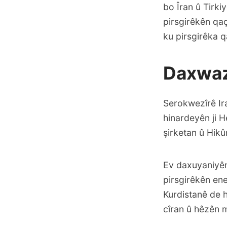
bo Îran û Tirki
pirsgirêkên qaç
ku pirsgirêka q
Daxwaz
Serokwezîrê Ira
hinardeyên ji 
şirketan û Hik
Ev daxuyaniyên
pirsgirêkên en
Kurdistanê de h
cîran û hêzên m