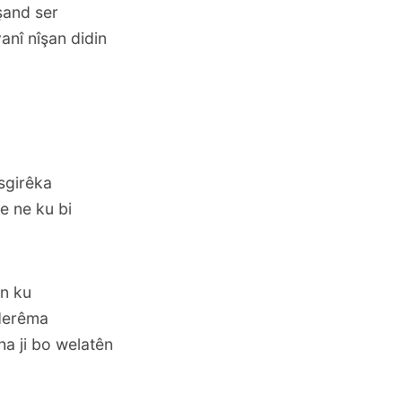
işand ser
anî nîşan didin
sgirêka
e ne ku bi
in ku
 Herêma
ha ji bo welatên