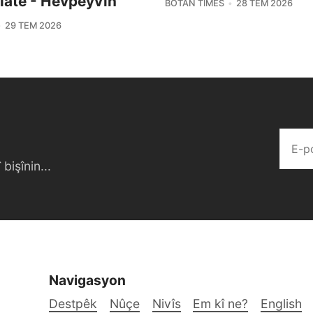
latê - Hevpeyvîn
BOTAN TIMES
28 TEM 2026
29 TEM 2026
bişînin...
Navigasyon
Destpêk
Nûçe
Nivîs
Em kî ne?
English