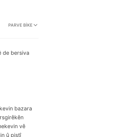
PARVE BIKE
ê
de bersiva
ikevin bazara
rsgirêkên
nekevin vê
n û piştî