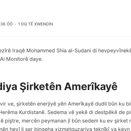
:36 ÖÖ
1 DQ TÊ XWENDIN
zîrê Iraqê Mohammed Shia al-Sudani di
hevpeyvînek
 Al Monitorê daye.
iya Şirketên Amerîkayê
vir ve, şirketên enerjiyê yên Amerîkayê dudil bûn ku b
 Herêma Kurdistanê. Sedema vê yekê di destpêkê de pi
Lê piştre, mercên peymanan jî bûn sedem ku ev şirket 
n heyî li ser bingeha xizmetguzariya teknîkî ya kevn i