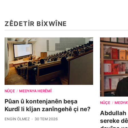
ZÊDETIR BIXWÎNE
NÛÇE
MEDYAYA HERÊMÎ
/
Pûan û kontenjanên beşa
NÛÇE
MEDYA
/
Kurdî li kîjan zanîngehê çi ne?
Abdullah 
ENGIN ÖLMEZ
30 TEM 2026
sereke dê