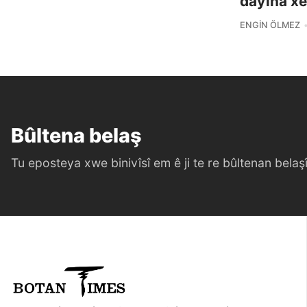
dayîna xe
ENGIN ÖLMEZ
Bûltena belaş
Tu eposteya xwe binivîsî em ê ji te re bûltenan belaşî 