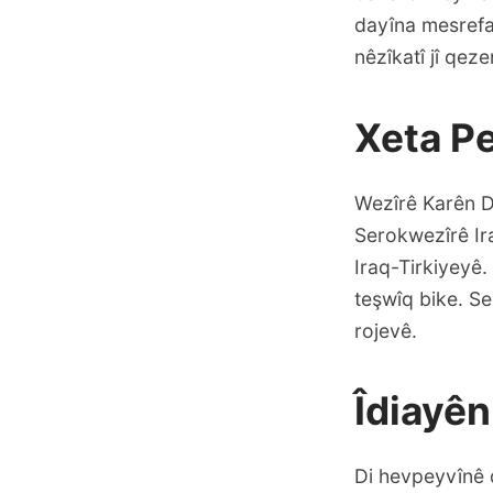
dayîna mesrefan
nêzîkatî jî qez
Xeta Pe
Wezîrê Karên D
Serokwezîrê Ira
Iraq-Tirkiyeyê.
teşwîq bike. S
rojevê.
Îdiayên
Di hevpeyvînê d