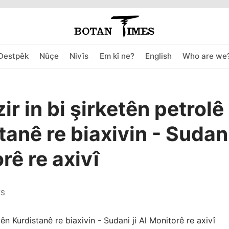
Destpêk
Nûçe
Nivîs
Em kî ne?
English
Who are we
ir in bi şirketên petrolê
anê re biaxivin - Sudani 
rê re axivî
ES