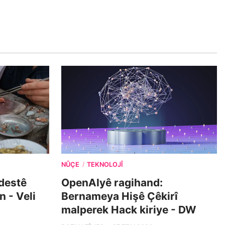
NÛÇE
TEKNOLOJÎ
/
 destê
OpenAIyê ragihand:
n - Veli
Bernameya Hişê Çêkirî
malperek Hack kiriye - DW