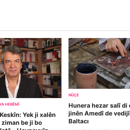
NÛÇE
Hunera hezar salî di
YA HERÊMÎ
jinên Amedî de vedijî
Keskîn: Yek ji xalên
Baltacı
 ziman be ji bo