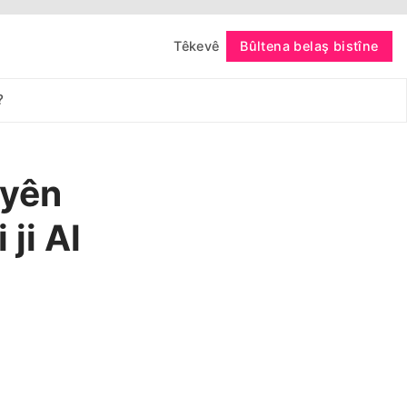
Têkevê
Bûltena belaş bistîne
bişopîne
?
 yên
ji Al