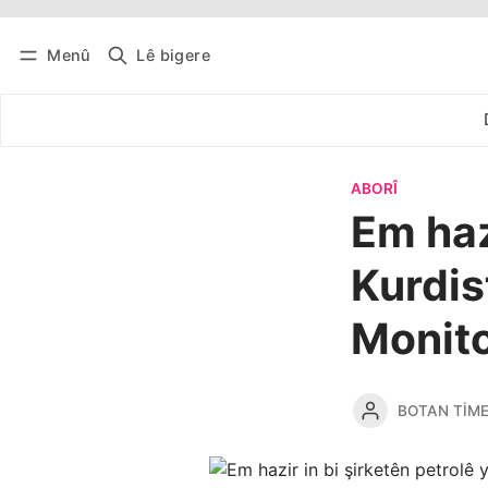
Menû
Lê bigere
Têkevê
Bûltena belaş bistîne
ABORÎ
Em haz
Kurdist
Monito
BOTAN TIM