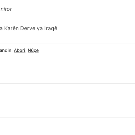
nitor
a Karên Derve ya Iraqê
andin:
Aborî
,
Nûçe