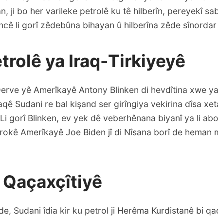
, ji bo her varileke petrolê ku tê hilberîn, pereyekî sab
encê li gorî zêdebûna bihayan û hilberîna zêde sînordar
trolê ya Iraq-Tirkiyeyê
erve yê Amerîkayê Antony Blinken di hevdîtina xwe ya
qê Sudani re bal kişand ser girîngiya vekirina dîsa xet
 Li gorî Blinken, ev yek dê veberhênana biyanî ya li abo
erokê Amerîkayê Joe Biden jî di Nîsana borî de heman m
 Qaçaxçîtiyê
e, Sudani îdia kir ku petrol ji Herêma Kurdistanê bi qa