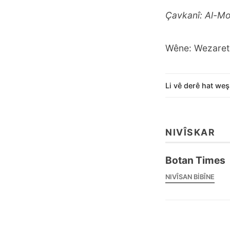
Çavkanî: Al-Mo
Wêne: Wezaret
Li vê derê hat weş
NIVÎSKAR
Botan Times
NIVÎSAN BIBÎNE