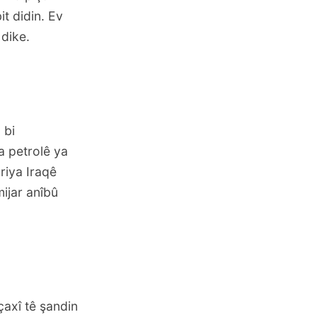
it didin. Ev
 dike.
 bi
a petrolê ya
riya Iraqê
ijar anîbû
çaxî tê şandin