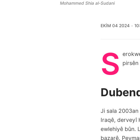
Mohammed Shia al-Sudani
EKIM 04 2024
10
S
erokwe
pirsên
Dubend
Ji sala 2003an 
Iraqê, derveyî
ewlehiyê bûn. 
bazarê. Peymanê