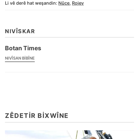
Li vê derê hat weşandin:
Nûçe
,
Rojev
NIVÎSKAR
Botan Times
NIVÎSAN BIBÎNE
ZÊDETIR BIXWÎNE