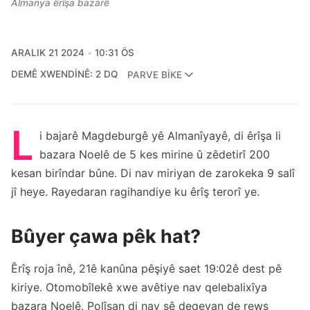
Almanya êrîşa bazarê
ARALIK 21 2024
10:31 ÖS
DEMÊ XWENDINÊ: 2 DQ
PARVE BIKE
L
i bajarê Magdeburgê yê Almanîyayê, di êrîşa li
bazara Noelê de 5 kes mirine û zêdetirî 200
kesan birîndar bûne. Di nav miriyan de zarokeka 9 salî
jî heye. Rayedaran ragihandiye ku êrîş terorî ye.
Bûyer çawa pêk hat?
Êrîş roja înê, 21ê kanûna pêşiyê saet 19:02ê dest pê
kiriye. Otomobîlekê xwe avêtiye nav qelebalixîya
bazara Noelê. Polîsan di nav sê deqeyan de rewş