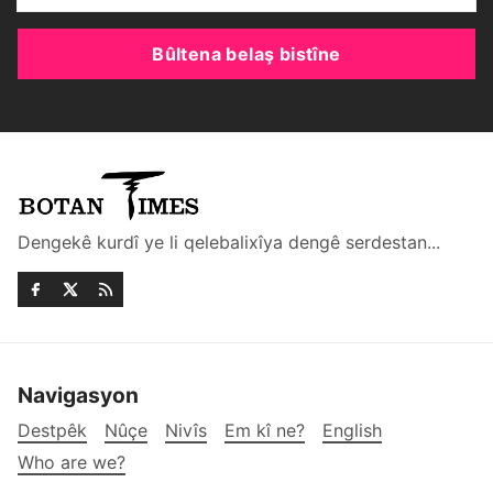
Bûltena belaş bistîne
Dengekê kurdî ye li qelebalixîya dengê serdestan...
Navigasyon
Destpêk
Nûçe
Nivîs
Em kî ne?
English
Who are we?