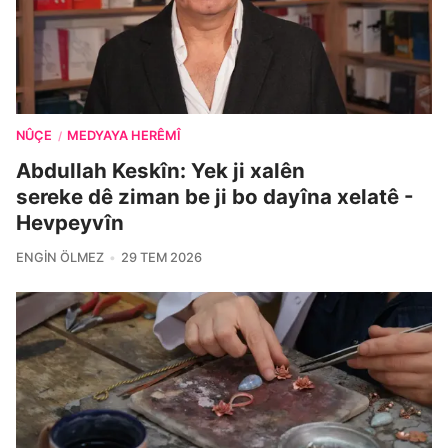
NÛÇE
MEDYAYA HERÊMÎ
/
Abdullah Keskîn: Yek ji xalên
sereke dê ziman be ji bo dayîna xelatê -
Hevpeyvîn
ENGIN ÖLMEZ
29 TEM 2026