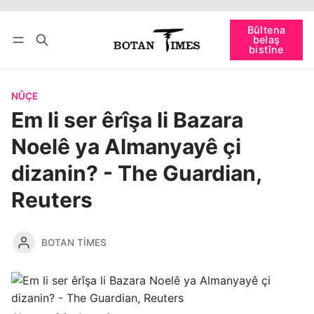
Têkevê
Bûltena belaş bistîne
Bûltena
belaş
bişopîne
bistîne
NÛÇE
Em li ser êrîşa li Bazara
Noelê ya Almanyayê çi
dizanin? - The Guardian,
Reuters
BOTAN TIMES