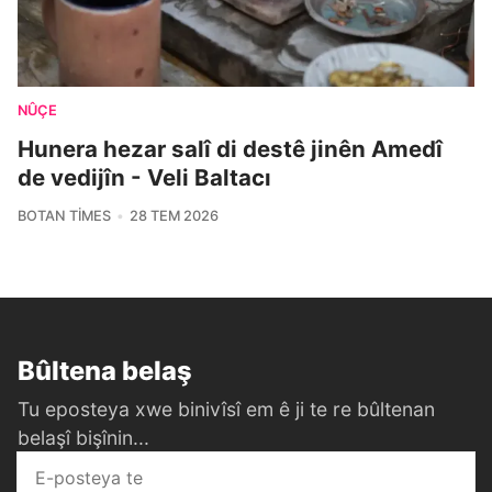
NÛÇE
Hunera hezar salî di destê jinên Amedî
de vedijîn - Veli Baltacı
BOTAN TIMES
28 TEM 2026
Bûltena belaş
Tu eposteya xwe binivîsî em ê ji te re bûltenan
belaşî bişînin...