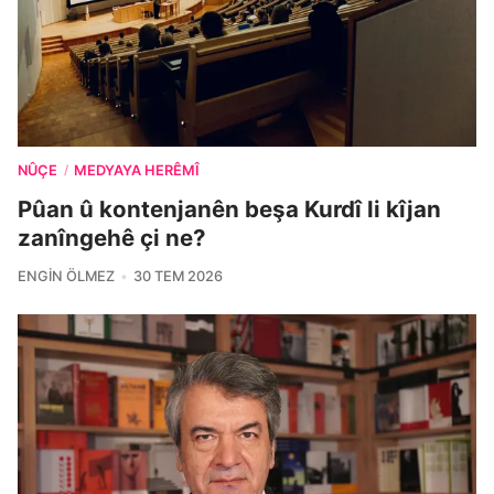
NÛÇE
MEDYAYA HERÊMÎ
/
Pûan û kontenjanên beşa Kurdî li kîjan
zanîngehê çi ne?
ENGIN ÖLMEZ
30 TEM 2026