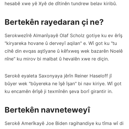
hesabê xwe yê Xyê de dîtinên tundrew belav kiribû.
Bertekên rayedaran çi ne?
Serokwezîrê Almanîyayê Olaf Scholz gotiye ku ev êrîş
"kiryareka hovane û derveyî aqilan" e. Wî got ku "tu
cihê din evqas aştîyane û kêfxweş wek bazarên Noelê
nîne" ku mirov bi malbat û hevalên xwe re diçin.
Serokê eyaleta Saxonyaya jêrîn Reiner Haseloff jî
bûyer wek "bûyereka ne îşê îşan" bi nav kiriye. Wî got
ku encamên êrîşê ji texmînên şeva borî girantir in.
Bertekên navneteweyî
Serokê Amerîkayê Joe Biden ragihandiye ku tîma wî di