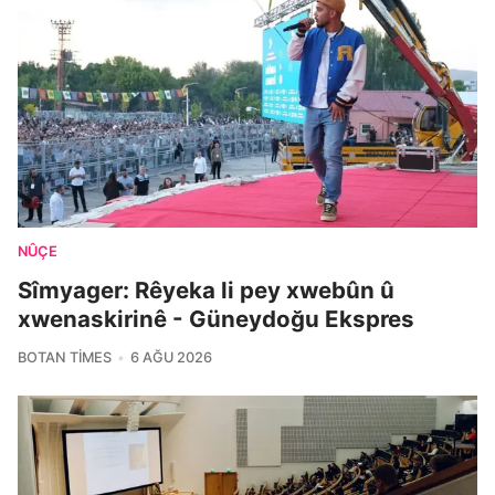
NÛÇE
Sîmyager: Rêyeka li pey xwebûn û
xwenaskirinê - Güneydoğu Ekspres
BOTAN TIMES
6 AĞU 2026