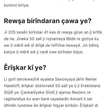
kontrol kiriye.
Rewşa birîndaran çawa ye?
Ji 205 kesên birîndar 41 kes di rewşa giran an jî krîtîk
de ne. Jineka 50 salî ji rojnameya Bildê re gotiye ku
ew û mêrê wê di êrîşê de hilfirîne hewayê. Jin bêhiş
ketiye û mêrê wê ji ranê xwe birîndar bûye.
Êrîşkar kî ye?
Li gorî serokwezîrê eyaleta Saxonyaya jêrîn Reiner
Haseloff, êrîşkar doktorekê 50 salî ye û ji Erebistana
Siûdî ye. Çavkanîyeka Siûdî ji ajansa Reuters re
ragihandiye ku wan berê rayedarên Almanî li ser
dîtinên tundrew ên êrîşkar hişyar kiribûn. Êrîşkarî di