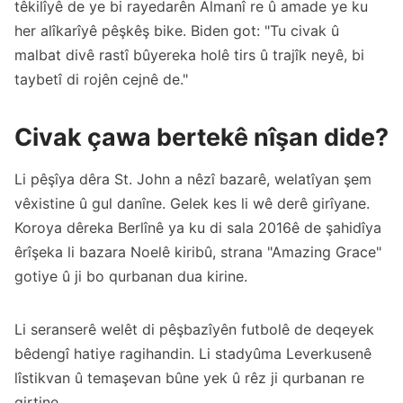
têkilîyê de ye bi rayedarên Almanî re û amade ye ku
her alîkarîyê pêşkêş bike. Biden got: "Tu civak û
malbat divê rastî bûyereka holê tirs û trajîk neyê, bi
taybetî di rojên cejnê de."
Civak çawa bertekê nîşan dide?
Li pêşîya dêra St. John a nêzî bazarê, welatîyan şem
vêxistine û gul danîne. Gelek kes li wê derê girîyane.
Koroya dêreka Berlînê ya ku di sala 2016ê de şahidîya
êrîşeka li bazara Noelê kiribû, strana "Amazing Grace"
gotiye û ji bo qurbanan dua kirine.
Li seranserê welêt di pêşbazîyên futbolê de deqeyek
bêdengî hatiye ragihandin. Li stadyûma Leverkusenê
lîstikvan û temaşevan bûne yek û rêz ji qurbanan re
girtine.