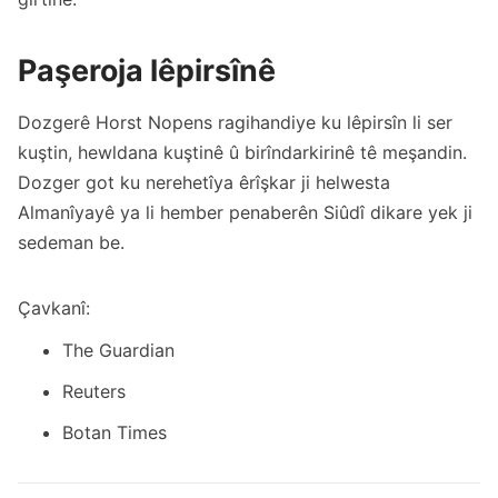
Paşeroja lêpirsînê
Dozgerê Horst Nopens ragihandiye ku lêpirsîn li ser
kuştin, hewldana kuştinê û birîndarkirinê tê meşandin.
Dozger got ku nerehetîya êrîşkar ji helwesta
Almanîyayê ya li hember penaberên Siûdî dikare yek ji
sedeman be.
Çavkanî:
The Guardian
Reuters
Botan Times