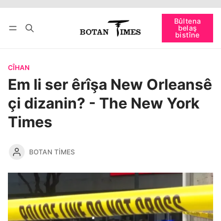
Têkevê
Bûltena belaş bistîne
Bûltena
belaş
bişopîne
bistîne
CÎHAN
Em li ser êrîşa New Orleansê
çi dizanin? - The New York
Times
BOTAN TIMES