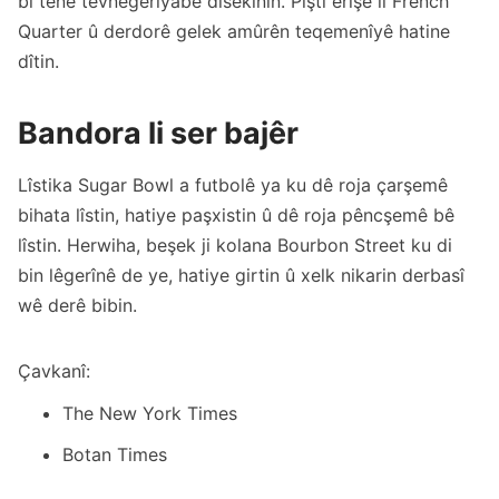
bi tenê tevnegerîyabe disekinin. Piştî êrîşê li French
Quarter û derdorê gelek amûrên teqemenîyê hatine
dîtin.
Bandora li ser bajêr
Lîstika Sugar Bowl a futbolê ya ku dê roja çarşemê
bihata lîstin, hatiye paşxistin û dê roja pêncşemê bê
lîstin. Herwiha, beşek ji kolana Bourbon Street ku di
bin lêgerînê de ye, hatiye girtin û xelk nikarin derbasî
wê derê bibin.
Çavkanî:
The New York Times
Botan Times