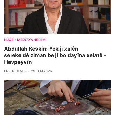
NÛÇE
MEDYAYA HERÊMÎ
/
Abdullah Keskîn: Yek ji xalên
sereke dê ziman be ji bo dayîna xelatê -
Hevpeyvîn
ENGIN ÖLMEZ
29 TEM 2026