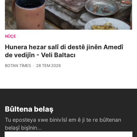
NÛÇE
Hunera hezar salî di destê jinên Amedî
de vedijîn - Veli Baltacı
BOTAN TIMES
28 TEM 2026
Bûltena belaş
Tu eposteya xwe binivîsî em ê ji te re bûltenan
belaşî bişînin...