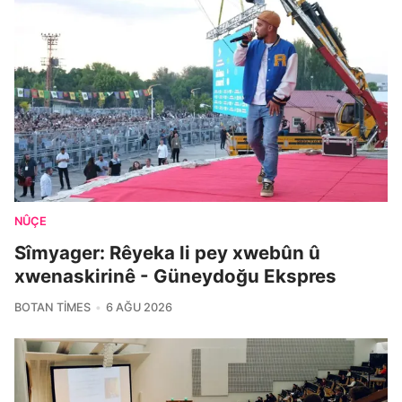
NÛÇE
Sîmyager: Rêyeka li pey xwebûn û
xwenaskirinê - Güneydoğu Ekspres
BOTAN TIMES
6 AĞU 2026