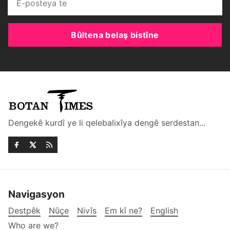
Bûltena belaş bistîne
Dengekê kurdî ye li qelebalixîya dengê serdestan...
Navigasyon
Destpêk
Nûçe
Nivîs
Em kî ne?
English
Who are we?