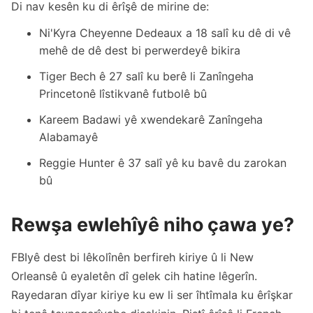
Di nav kesên ku di êrîşê de mirine de:
Ni'Kyra Cheyenne Dedeaux a 18 salî ku dê di vê
mehê de dê dest bi perwerdeyê bikira
Tiger Bech ê 27 salî ku berê li Zanîngeha
Princetonê lîstikvanê futbolê bû
Kareem Badawi yê xwendekarê Zanîngeha
Alabamayê
Reggie Hunter ê 37 salî yê ku bavê du zarokan
bû
Rewşa ewlehîyê niho çawa ye?
FBIyê dest bi lêkolînên berfireh kiriye û li New
Orleansê û eyaletên dî gelek cih hatine lêgerîn.
Rayedaran dîyar kiriye ku ew li ser îhtîmala ku êrîşkar