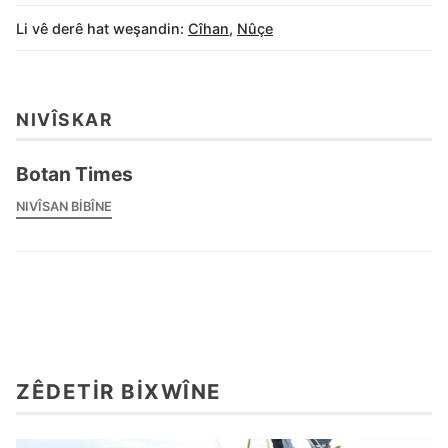
Li vê derê hat weşandin:
Cîhan
,
Nûçe
NIVÎSKAR
Botan Times
NIVÎSAN BIBÎNE
ZÊDETIR BIXWÎNE