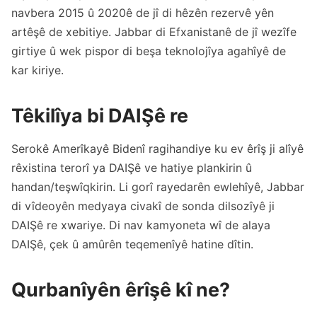
navbera 2015 û 2020ê de jî di hêzên rezervê yên
artêşê de xebitiye. Jabbar di Efxanistanê de jî wezîfe
girtiye û wek pispor di beşa teknolojîya agahîyê de
kar kiriye.
Têkilîya bi DAIŞê re
Serokê Amerîkayê Bidenî ragihandiye ku ev êrîş ji alîyê
rêxistina terorî ya DAIŞê ve hatiye plankirin û
handan/teşwîqkirin. Li gorî rayedarên ewlehîyê, Jabbar
di vîdeoyên medyaya civakî de sonda dilsozîyê ji
DAIŞê re xwariye. Di nav kamyoneta wî de alaya
DAIŞê, çek û amûrên teqemenîyê hatine dîtin.
Qurbanîyên êrîşê kî ne?