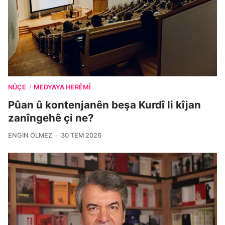
NÛÇE
MEDYAYA HERÊMÎ
/
Pûan û kontenjanên beşa Kurdî li kîjan
zanîngehê çi ne?
ENGIN ÖLMEZ
30 TEM 2026