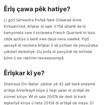
Êrîş çawa pêk hatiye?
Li gorî Serwezîra Polîsê New Orleansê Anne
Kirkpatrickê, êrîşkar di saet 3:15ê sibehê de bi
kamyoneta xwe li kolaneka French Quarterê bi leza
zêde ajotiye û berê xwe daye nava xwelkê. Piştî
qezayê di navbera êrîşkar û sê polîsan de pevçûneka
çekdarî derketiye. Du polîs di pevçûnê de birîndar
bûne û ew rakirine nexweşxaneyê.
Êrîşkar kî ye?
Shamsud-Din Bahar Jabbar yê 42 salî berê endamê
artêşa Amerîkayê bûye û heşt salan di artêşê de
xizmet kiriye. Wî di sala 2007ê de dest bi karê
leşkerîyê kiriye û heta 2015ê di artêşê de maye. Di