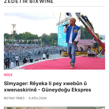
ZÊDETIR BIXWÎNE
NÛÇE
Sîmyager: Rêyeka li pey xwebûn û
xwenaskirinê - Güneydoğu Ekspres
BOTAN TIMES
6 AĞU 2026