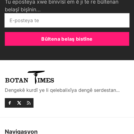
Tu eposteya xwe binivîsî em ê ji te re bûltenan
belaşî bişînin...
Bûltena belaş bistîne
Dengekê kurdî ye li qelebalixîya dengê serdestan...
Navigasyon