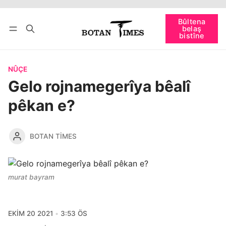
Têkevê
Bûltena belaş bistîne
Bûltena
belaş
bişopîne
bistîne
NÛÇE
Gelo rojnamegerîya bêalî
pêkan e?
BOTAN TIMES
murat bayram
EKIM 20 2021
3:53 ÖS