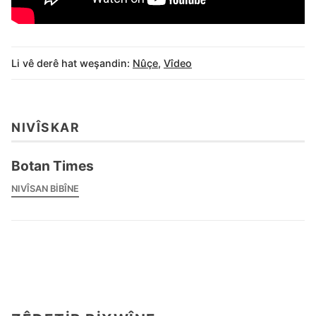
Li vê derê hat weşandin:
Nûçe
,
Vîdeo
NIVÎSKAR
Botan Times
NIVÎSAN BIBÎNE