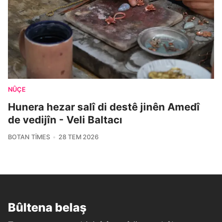
NÛÇE
Hunera hezar salî di destê jinên Amedî
de vedijîn - Veli Baltacı
BOTAN TIMES
28 TEM 2026
Bûltena belaş