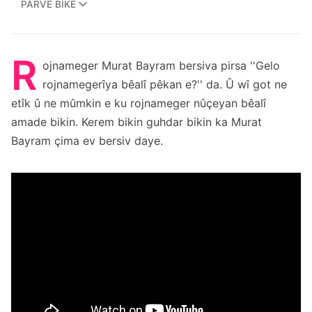
PARVE BIKE
R
ojnameger Murat Bayram bersiva pirsa ''Gelo
rojnamegerîya bêalî pêkan e?'' da. Û wî got ne
etîk û ne mûmkin e ku rojnameger nûçeyan bêalî
amade bikin. Kerem bikin guhdar bikin ka Murat
Bayram çima ev bersiv daye.