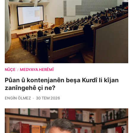
NÛÇE
MEDYAYA HERÊMÎ
/
Pûan û kontenjanên beşa Kurdî li kîjan
zanîngehê çi ne?
ENGIN ÖLMEZ
30 TEM 2026