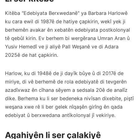
Kitêba "Edebiyata Berxwedanê" ya Barbara Harlowê
ku cara ewil di 1987ê de hatiye çapkirin, wekî yek ji
berhemên avakar ên xebatên edebiyata postkolonyal
tê qebûl kirin. Ev berhem bi wergêrana Umran Aran û
Yusiv Hemedî ve ji aliyê Pall Weşanê ve di Adara
2025ê de hat çapkirin.
Harlow, ku di 1948ê de ji dayîk bûye û di 2017ê de
miriye, di vê berhemê de rola edebiyatê di tevgerên
azadîxwaz ên cîhana sêyem a sedsala 20ê de analîz
dike. Berhema ku li ser bedeneka nivîsan dixebite, piştî
weşana xwe rê li ber gelek nîqaşên girîng ên qada
edebiyat û berxwedana antîkolonyal jî vekiriye.
Agahiyên li ser çalakiyê