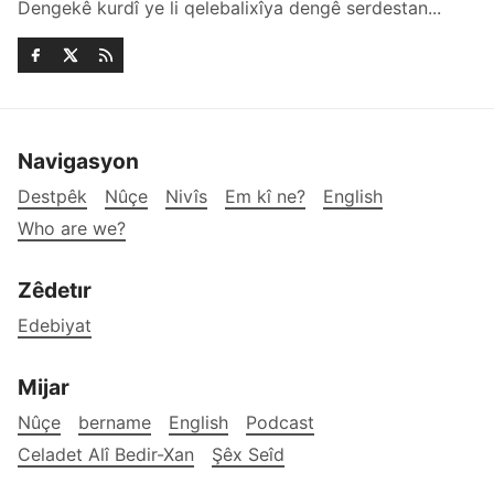
Dengekê kurdî ye li qelebalixîya dengê serdestan...
Navigasyon
Destpêk
Nûçe
Nivîs
Em kî ne?
English
Who are we?
Zêdetır
Edebiyat
Mijar
Nûçe
bername
English
Podcast
Celadet Alî Bedir-Xan
Şêx Seîd