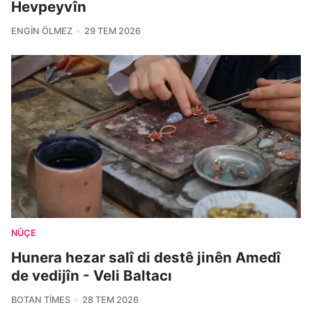
Hevpeyvîn
ENGIN ÖLMEZ
29 TEM 2026
NÛÇE
Hunera hezar salî di destê jinên Amedî
de vedijîn - Veli Baltacı
BOTAN TIMES
28 TEM 2026