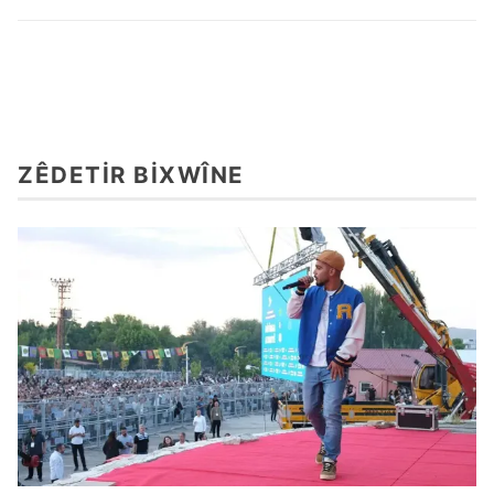
ZÊDETIR BIXWÎNE