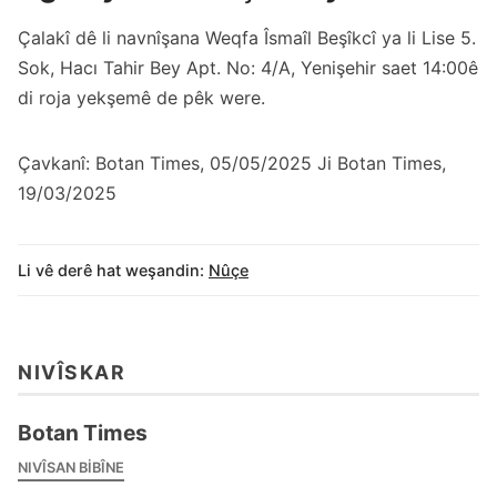
Çalakî dê li navnîşana Weqfa Îsmaîl Beşîkcî ya li Lise 5.
Sok, Hacı Tahir Bey Apt. No: 4/A, Yenişehir saet 14:00ê
di roja yekşemê de pêk were.
Çavkanî: Botan Times, 05/05/2025 Ji Botan Times,
19/03/2025
Li vê derê hat weşandin:
Nûçe
NIVÎSKAR
Botan Times
NIVÎSAN BIBÎNE