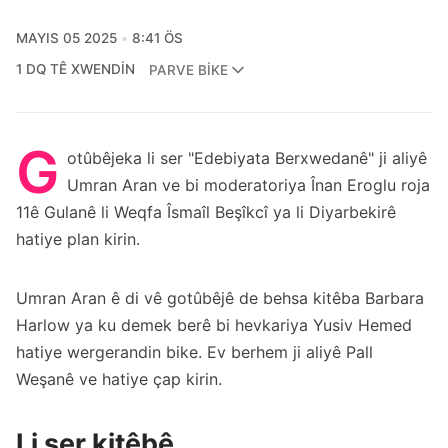
MAYIS 05 2025
8:41 ÖS
1 DQ TÊ XWENDIN
PARVE BIKE
G
otûbêjeka li ser "Edebiyata Berxwedanê" ji aliyê
Umran Aran ve bi moderatoriya Înan Eroglu roja
11ê Gulanê li Weqfa Îsmaîl Beşîkcî ya li Diyarbekirê
hatiye plan kirin.
Umran Aran ê di vê gotûbêjê de behsa kitêba Barbara
Harlow ya ku demek berê bi hevkariya Yusiv Hemed
hatiye wergerandin bike. Ev berhem ji aliyê Pall
Weşanê ve hatiye çap kirin.
Li ser kitêbê