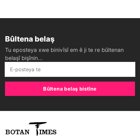
Bûltena belaş
Tu eposteya xwe binivîsî em ê ji te re bûltenan
belaşî bişînin...
Bûltena belaş bistîne