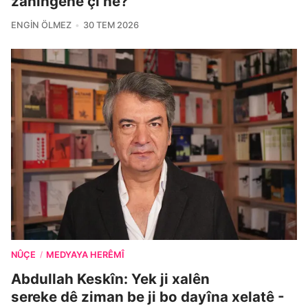
zanîngehê çi ne?
ENGIN ÖLMEZ
30 TEM 2026
NÛÇE
MEDYAYA HERÊMÎ
/
Abdullah Keskîn: Yek ji xalên
sereke dê ziman be ji bo dayîna xelatê -