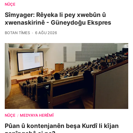
NÛÇE
Sîmyager: Rêyeka li pey xwebûn û
xwenaskirinê - Güneydoğu Ekspres
BOTAN TIMES
6 AĞU 2026
NÛÇE
MEDYAYA HERÊMÎ
/
Pûan û kontenjanên beşa Kurdî li kîjan