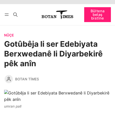
Têkevê
Bûltena belaş bistîne
Bûltena
belaş
bişopîne
bistîne
NÛÇE
Gotûbêja li ser Edebiyata
Berxwedanê li Diyarbekirê
pêk anîn
BOTAN TIMES
umran pall