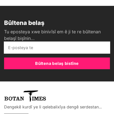
Bûltena belaş
Tu eposteya xwe binivîsî em ê ji te re bûltenan
belaşî bişînin...
Bûltena belaş bistîne
Dengekê kurdî ye li qelebalixîya dengê serdestan...