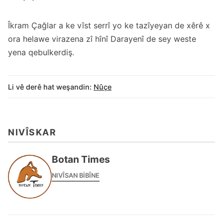
Îkram Çağlar a ke vîst serrî yo ke tazîyeyan de xêrê x
ora helawe virazena zî hînî Darayenî de sey weste
yena qebulkerdiş.
Li vê derê hat weşandin:
Nûçe
NIVÎSKAR
Botan Times
NIVÎSAN BIBÎNE