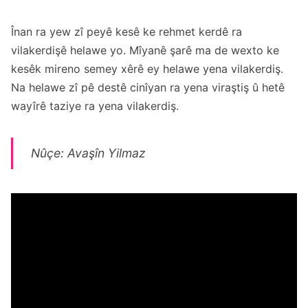
Înan ra yew zî peyê kesê ke rehmet kerdê ra
vilakerdişê helawe yo. Mîyanê şarê ma de wexto ke
kesêk mireno semey xêrê ey helawe yena vilakerdiş.
Na helawe zî pê destê cinîyan ra yena viraştiş û hetê
wayîrê taziye ra yena vilakerdiş.
Nûçe: Avaşîn Yilmaz