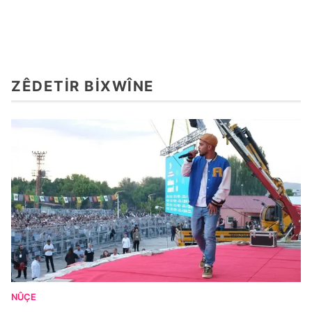
ZÊDETIR BIXWÎNE
NÛÇE