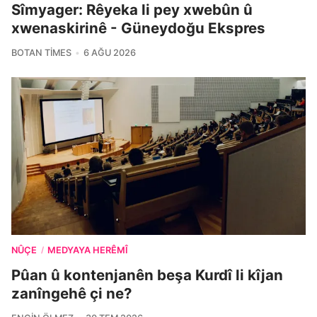
Sîmyager: Rêyeka li pey xwebûn û
xwenaskirinê - Güneydoğu Ekspres
BOTAN TIMES
6 AĞU 2026
NÛÇE
MEDYAYA HERÊMÎ
/
Pûan û kontenjanên beşa Kurdî li kîjan
zanîngehê çi ne?