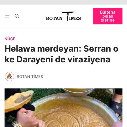
Têkevê
Bûltena belaş bistîne
Bûltena
belaş
bişopîne
bistîne
NÛÇE
Helawa merdeyan: Serran o
ke Darayenî de virazîyena
BOTAN TIMES