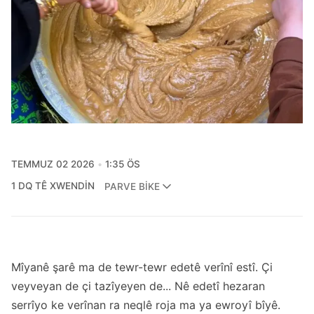
TEMMUZ 02 2026
1:35 ÖS
1 DQ TÊ XWENDIN
PARVE BIKE
Mîyanê şarê ma de tewr-tewr edetê verînî estî. Çi
veyveyan de çi tazîyeyen de... Nê edetî hezaran
serrîyo ke verînan ra neqlê roja ma ya ewroyî bîyê.