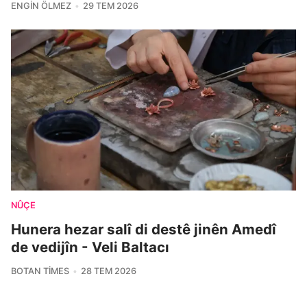
ENGIN ÖLMEZ
29 TEM 2026
NÛÇE
Hunera hezar salî di destê jinên Amedî
de vedijîn - Veli Baltacı
BOTAN TIMES
28 TEM 2026