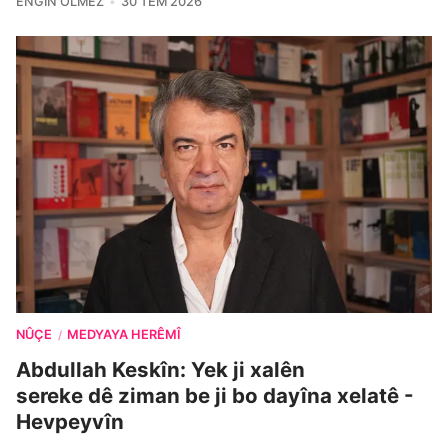
ENGIN ÖLMEZ
30 TEM 2026
NÛÇE
MEDYAYA HERÊMÎ
/
Abdullah Keskîn: Yek ji xalên
sereke dê ziman be ji bo dayîna xelatê -
Hevpeyvîn