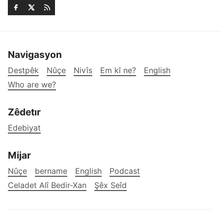
Navigasyon
Destpêk
Nûçe
Nivîs
Em kî ne?
English
Who are we?
Zêdetır
Edebiyat
Mijar
Nûçe
bername
English
Podcast
Celadet Alî Bedir-Xan
Şêx Seîd