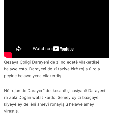
Qezaya Çolîgî Darayenî de zî no edetê vilakerdişê
helawe esto. Darayenî de zî taziye hîrê roj a û roja
peyine helawe yena vilakerdiş.
Nê rojan de Darayenî de, kesanê şinasîyanê Darayenî
ra Zekî Doğan wefat kerdo. Semey ey zî baxçeyê
kîyeyê ey de lênî ameyî ronayîş û helawe amey
viraştiş.