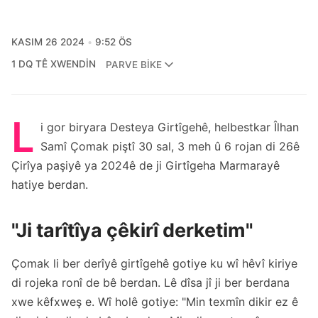
KASIM 26 2024
9:52 ÖS
1 DQ TÊ XWENDIN
PARVE BIKE
L
i gor biryara Desteya Girtîgehê, helbestkar Îlhan
Samî Çomak piştî 30 sal, 3 meh û 6 rojan di 26ê
Çirîya paşiyê ya 2024ê de ji Girtîgeha Marmarayê
hatiye berdan.
"Ji tarîtîya çêkirî derketim"
Çomak li ber derîyê girtîgehê gotiye ku wî hêvî kiriye
di rojeka ronî de bê berdan. Lê dîsa jî ji ber berdana
xwe kêfxweş e. Wî holê gotiye: "Min texmîn dikir ez ê