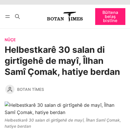
Têkevê
Bûltena belaş bistîne
Bûltena
belaş
bişopîne
bistîne
NÛÇE
Helbestkarê 30 salan di
girtîgehê de mayî, Îlhan
Samî Çomak, hatiye berdan
BOTAN TIMES
Helbestkarê 30 salan di girtîgehê de mayî, Îlhan Samî Çomak,
hatiye berdan