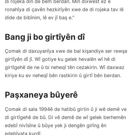
di rojeka din de bêm berdan. Min dixwest ez ê
ronahîya di çavên hezkirîyên xwe de di rojeka tav lê
dide de bibînim, lê ev jî baş e."
Bang ji bo girtîyên dî
Çomak di daxuyanîya xwe de bal kişandiye ser rewşa
girtîyên dî jî. Wî gotiye ku gelek hevalên wî hê di
girtîgehê de ne û bi neheqî tên cezakirin. Wî daxwaz
kiriye ku ev neheqî bên rastkirin û girtî bên berdan.
Paşxaneya bûyerê
Çomak di sala 1994ê de hatibû girtin û ji wê demê ve
di girtîgehê de bû. Di vê demê de wî gelek berhemên
edebî nivîsîne û bûye yek ji dengên girîng ên
edebîyata kurdî.