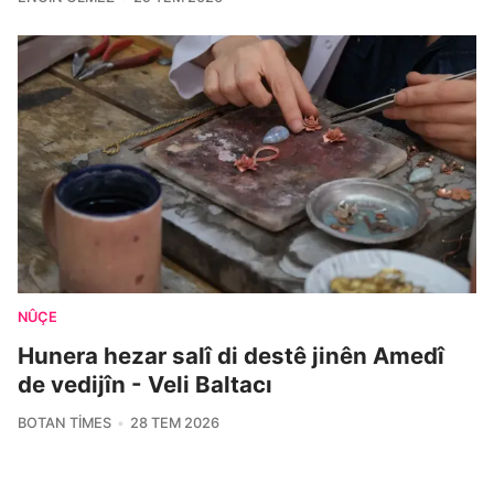
NÛÇE
Hunera hezar salî di destê jinên Amedî
de vedijîn - Veli Baltacı
BOTAN TIMES
28 TEM 2026