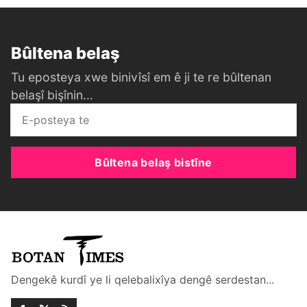
Bûltena belaş
Tu eposteya xwe binivîsî em ê ji te re bûltenan
belaşî bişînin...
Bûltena belaş bistîne
Dengekê kurdî ye li qelebalixîya dengê serdestan...