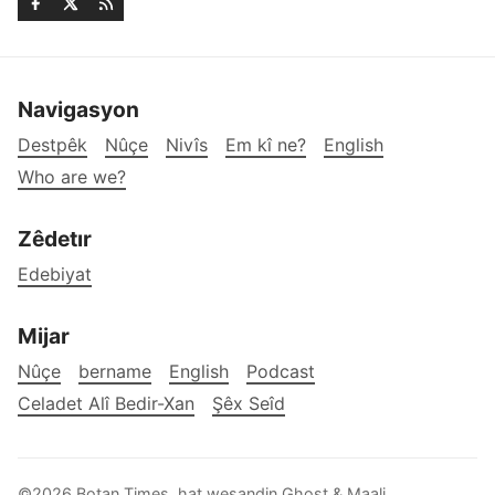
Navigasyon
Destpêk
Nûçe
Nivîs
Em kî ne?
English
Who are we?
Zêdetır
Edebiyat
Mijar
Nûçe
bername
English
Podcast
Celadet Alî Bedir-Xan
Şêx Seîd
©2026
Botan Times
.
hat weşandin
Ghost
&
Maali
.