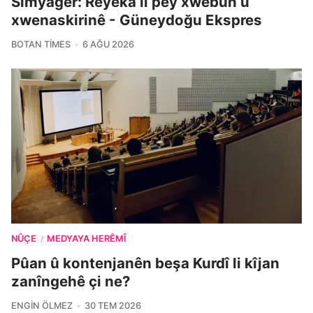
Sîmyager: Rêyeka li pey xwebûn û
xwenaskirinê - Güneydoğu Ekspres
BOTAN TIMES
6 AĞU 2026
NÛÇE
MEDYAYA HERÊMÎ
/
Pûan û kontenjanên beşa Kurdî li kîjan
zanîngehê çi ne?
ENGIN ÖLMEZ
30 TEM 2026