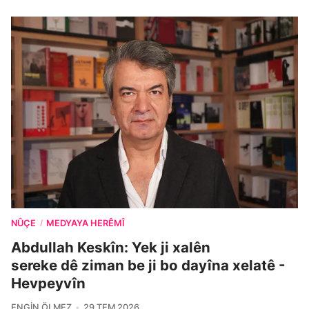
NÛÇE
MEDYAYA HERÊMÎ
/
Abdullah Keskîn: Yek ji xalên
sereke dê ziman be ji bo dayîna xelatê -
Hevpeyvîn
ENGIN ÖLMEZ
29 TEM 2026