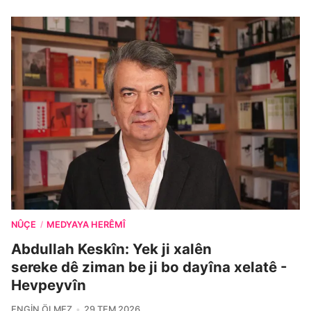
NÛÇE
MEDYAYA HERÊMÎ
/
Abdullah Keskîn: Yek ji xalên
sereke dê ziman be ji bo dayîna xelatê -
Hevpeyvîn
ENGIN ÖLMEZ
29 TEM 2026