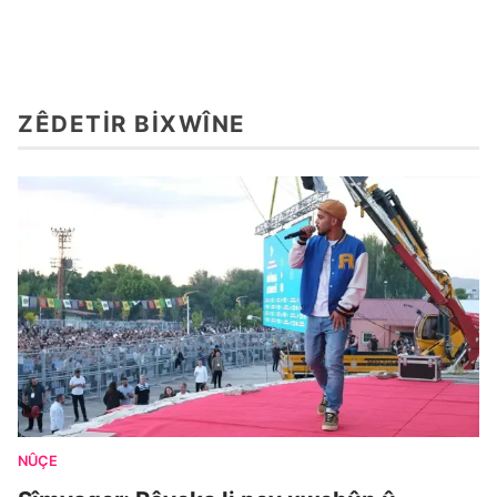
ZÊDETIR BIXWÎNE
NÛÇE