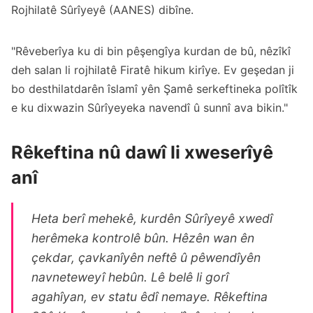
Rojhilatê Sûrîyeyê (AANES) dibîne.
"Rêveberîya ku di bin pêşengîya kurdan de bû, nêzîkî
deh salan li rojhilatê Firatê hikum kirîye. Ev geşedan ji
bo desthilatdarên îslamî yên Şamê serkeftineka polîtîk
e ku dixwazin Sûrîyeyeka navendî û sunnî ava bikin."
Rêkeftina nû dawî li xweserîyê
anî
Heta berî mehekê, kurdên Sûrîyeyê xwedî
herêmeka kontrolê bûn. Hêzên wan ên
çekdar, çavkanîyên neftê û pêwendîyên
navneteweyî hebûn. Lê belê li gorî
agahîyan, ev statu êdî nemaye. Rêkeftina