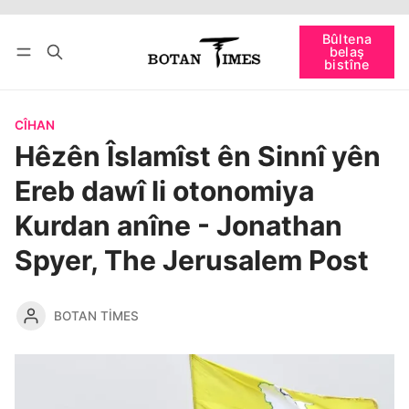
Têkevê
Bûltena belaş bistîne
Bûltena
belaş
bişopîne
bistîne
CÎHAN
Hêzên Îslamîst ên Sinnî yên
Ereb dawî li otonomiya
Kurdan anîne - Jonathan
Spyer, The Jerusalem Post
BOTAN TIMES