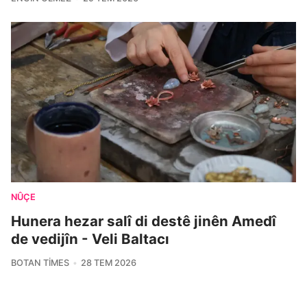
NÛÇE
Hunera hezar salî di destê jinên Amedî
de vedijîn - Veli Baltacı
BOTAN TIMES
28 TEM 2026