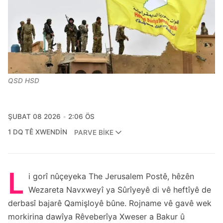
QSD HSD
ŞUBAT 08 2026
2:06 ÖS
1 DQ TÊ XWENDIN
PARVE BIKE
L
i gorî nûçeyeka The Jerusalem Postê, hêzên
Wezareta Navxweyî ya Sûrîyeyê di vê heftîyê de
derbasî bajarê Qamişloyê bûne. Rojname vê gavê wek
morkirina dawîya Rêveberîya Xweser a Bakur û