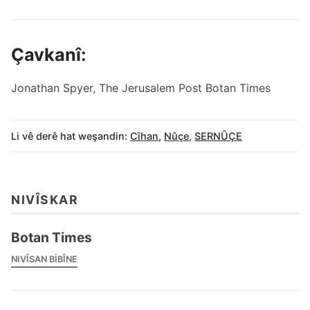
Çavkanî:
Jonathan Spyer, The Jerusalem Post Botan Times
Li vê derê hat weşandin:
Cîhan
,
Nûçe
,
SERNÛÇE
NIVÎSKAR
Botan Times
NIVÎSAN BIBÎNE