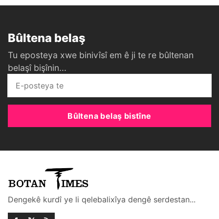
Bûltena belaş
Tu eposteya xwe binivîsî em ê ji te re bûltenan
belaşî bişînin...
Bûltena belaş bistîne
Dengekê kurdî ye li qelebalixîya dengê serdestan...