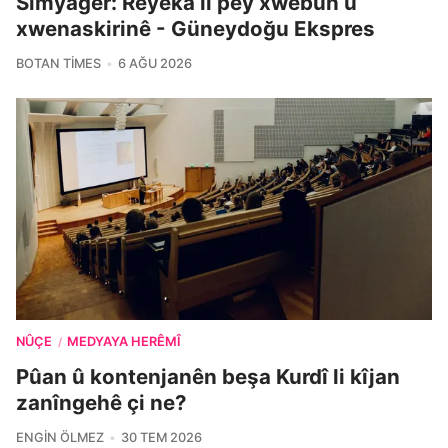
Sîmyager: Rêyeka li pey xwebûn û
xwenaskirinê - Güneydoğu Ekspres
BOTAN TIMES
6 AĞU 2026
NÛÇE
MEDYAYA HERÊMÎ
/
Pûan û kontenjanên beşa Kurdî li kîjan
zanîngehê çi ne?
ENGIN ÖLMEZ
30 TEM 2026