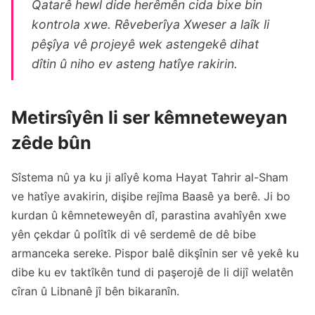
Qatarê hewl dide herêmên cida bixe bin
kontrola xwe. Rêveberîya Xweser a laîk li
pêşîya vê projeyê wek astengekê dihat
dîtin û niho ev asteng hatîye rakirin.
Metirsîyên li ser kêmneteweyan
zêde bûn
Sîstema nû ya ku ji alîyê koma Hayat Tahrir al-Sham
ve hatîye avakirin, dişibe rejîma Baasê ya berê. Ji bo
kurdan û kêmneteweyên dî, parastina avahîyên xwe
yên çekdar û polîtîk di vê serdemê de dê bibe
armanceka sereke. Pispor balê dikşînin ser vê yekê ku
dibe ku ev taktîkên tund di paşerojê de li dijî welatên
cîran û Libnanê jî bên bikaranîn.