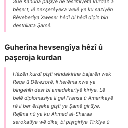
30ê Kanûna paşiyê ne teslîmîyeta kurdan a
bêşert, lê nexşerêyeka welê ye ku saziyên
Rêveberîya Xweser hêdî bi hêdî diçin bin
desthilata Şamê.
Guherîna hevsengîya hêzî û
paşeroja kurdan
Hêzên kurdî piştî windakirina bajarên wek
Reqa û Dêrezorê, li herêma xwe ya
bingehîn dest bi amadekarîyê kirîye. Lê
belê dîplomasîya li gel Fransa û Amerîkayê
rê li ber êrişeka giştî ya Şamê girtîye.
Rejîma nû ya ku Ahmed al-Sharaa
serokatîya wê dike, bi piştgirîya Tirkîye û