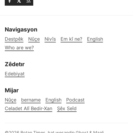
Navigasyon
Destpêk
Nûçe
Nivîs
Em kî ne?
English
Who are we?
Zêdetır
Edebiyat
Mijar
Nûçe
bername
English
Podcast
Celadet Alî Bedir-Xan
Şêx Seîd
©2026
Botan Times
.
hat weşandin
Ghost
&
Maali
.