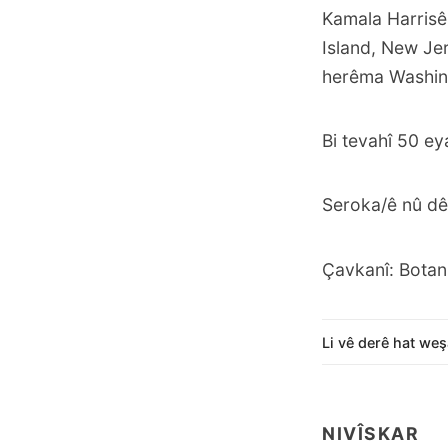
Kamala Harrisê
Island, New Jer
herêma Washing
Bi tevahî 50 ey
Seroka/ê nû dê
Çavkanî: Botan
Li vê derê hat weş
NIVÎSKAR