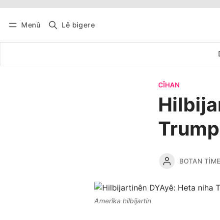
Menû
Lê bigere
Têkevê
Bûltena belaş bistîne
CÎHAN
Hilbij
Trump 
BOTAN TIM
Amerîka hilbijartin