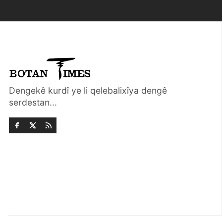
Dengekê kurdî ye li qelebalixîya dengê
serdestan...