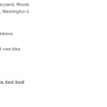
Maryland, Rhode
a, Washington û
bikeve.
ê xwe bike
is
,
Kurd
,
Kurdî