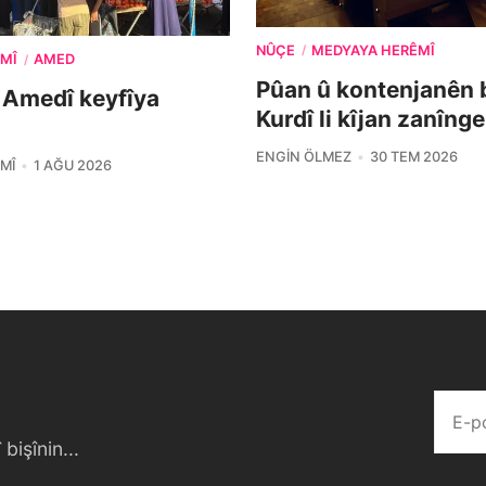
NÛÇE
MEDYAYA HERÊMÎ
/
MÎ
AMED
/
Pûan û kontenjanên 
 Amedî keyfîya
Kurdî li kîjan zanîng
ENGIN ÖLMEZ
30 TEM 2026
MÎ
1 AĞU 2026
bişînin...