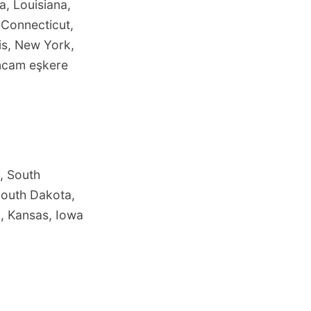
, Louisiana,
 Connecticut,
is, New York,
encam eşkere
e, South
South Dakota,
, Kansas, Iowa