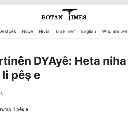
Destpêk
Nûçe
Nivîs
Em kî ne?
English
Who are we
artinên DYAyê: Heta niha
li pêş e
ES