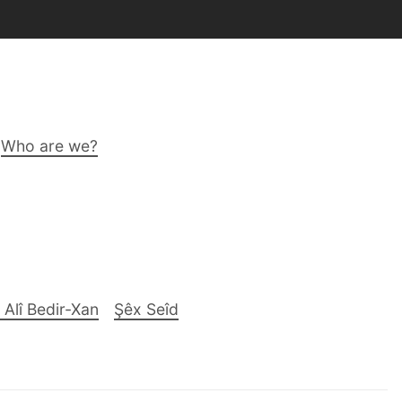
Who are we?
 Alî Bedir-Xan
Şêx Seîd