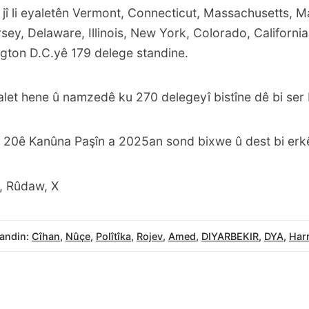
 jî li eyaletên Vermont, Connecticut, Massachusetts, 
sey, Delaware, Illinois, New York, Colorado, Californi
ton D.C.yê 179 delege standine.
alet hene û namzedê ku 270 delegeyî bistîne dê bi ser 
 20ê Kanûna Paşîn a 2025an sond bixwe û dest bi erk
, Rûdaw, X
andin:
Cîhan
,
Nûçe
,
Polîtîka
,
Rojev
,
Amed
,
DIYARBEKIR
,
DYA
,
Harr