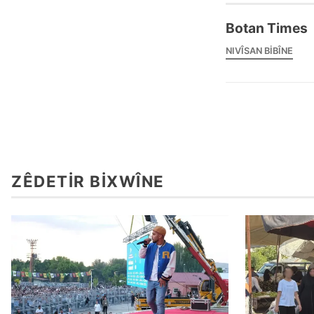
Botan Times
NIVÎSAN BIBÎNE
ZÊDETIR BIXWÎNE