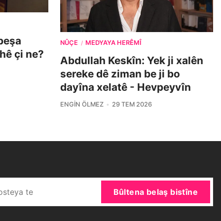
beşa
NÛÇE
MEDYAYA HERÊMÎ
/
ehê çi ne?
Abdullah Keskîn: Yek ji xalên
sereke dê ziman be ji bo
dayîna xelatê - Hevpeyvîn
ENGIN ÖLMEZ
29 TEM 2026
Bûltena belaş bistîne