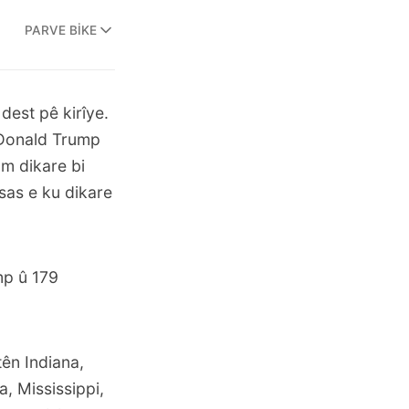
PARVE BIKE
dest pê kirîye.
Donald Trump
am dikare bi
sas e ku dikare
mp û 179
tên Indiana,
, Mississippi,