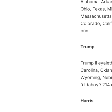
Alabama, Arkan
Ohio, Texas, M
Massachusetts,
Colorado, Cali
bûn.
Trump
Trump li eyalet
Carolina, Okla
Wyoming, Nebra
û Idahoyê 214 
Harris