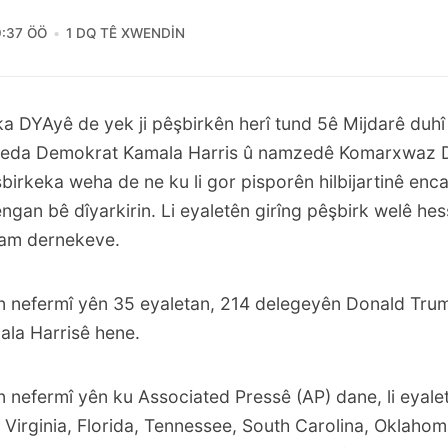
9:37 ÖÖ
1 DQ TÊ XWENDIN
oka DYAyê de yek ji pêşbirkên herî tund 5ê Mijdarê duhî 
eda Demokrat Kamala Harris û namzedê Komarxwaz 
şbirkeka weha de ne ku li gor pisporên hilbijartinê enc
ngan bê dîyarkirin. Li eyaletên girîng pêşbirk welê hes
cam dernekeve.
n nefermî yên 35 eyaletan, 214 delegeyên Donald Tru
la Harrisê hene.
 nefermî yên ku Associated Pressê (AP) dane, li eyale
Virginia, Florida, Tennessee, South Carolina, Oklahoma