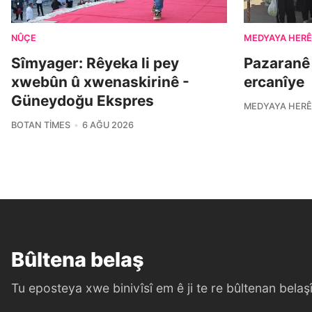
NÛÇE
MEDYAYA HERÊ
Sîmyager: Rêyeka li pey
Pazaranê
xwebûn û xwenaskirinê -
ercanîye
Güneydoğu Ekspres
MEDYAYA HERÊ
BOTAN TIMES
6 AĞU 2026
Bûltena belaş
Tu eposteya xwe binivîsî em ê ji te re bûltenan belaşî 