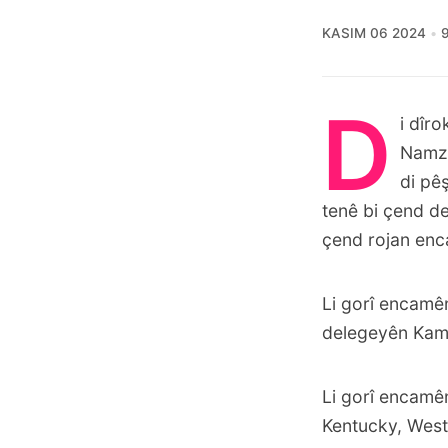
KASIM 06 2024
D
i dîr
Namz
di pê
tenê bi çend de
çend rojan en
Li gorî encamê
delegeyên Kama
Li gorî encamên
Kentucky, West 