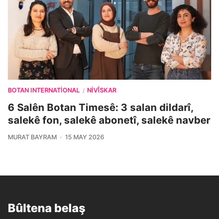
BOTAN INTERNATIONAL
NIVÎSKAR
/
6 Salên Botan Timesê: 3 salan dildarî,
salekê fon, salekê abonetî, salekê navber
MURAT BAYRAM
15 MAY 2026
Bûltena belaş