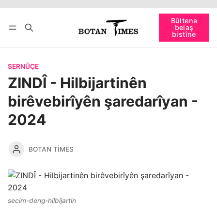
Bûltena
bişopîne
belaş
Têkevê
Bûltena belaş bistîne
bistîne
SERNÛÇE
ZINDÎ - Hilbijartinên
birêvebirîyên şaredarîyan -
2024
BOTAN TIMES
secim-deng-hilbijartin