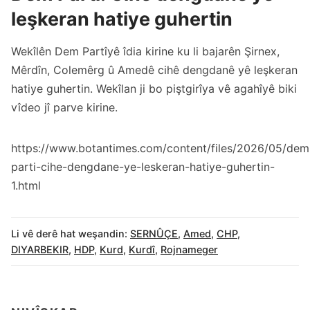
leşkeran hatiye guhertin
Wekîlên Dem Partîyê îdia kirine ku li bajarên Şirnex,
Mêrdîn, Colemêrg û Amedê cihê dengdanê yê leşkeran
hatiye guhertin. Wekîlan ji bo piştgirîya vê agahîyê biki
vîdeo jî parve kirine.
https://www.botantimes.com/content/files/2026/05/dem
parti-cihe-dengdane-ye-leskeran-hatiye-guhertin-
1.html
Li vê derê hat weşandin:
SERNÛÇE
,
Amed
,
CHP
,
DIYARBEKIR
,
HDP
,
Kurd
,
Kurdî
,
Rojnameger