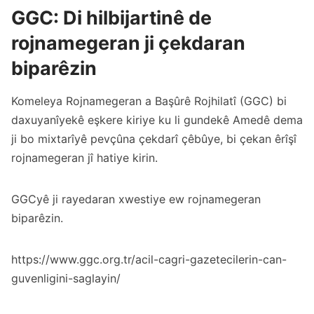
GGC: Di hilbijartinê de
rojnamegeran ji çekdaran
biparêzin
Komeleya Rojnamegeran a Başûrê Rojhilatî (GGC) bi
daxuyanîyekê eşkere kiriye ku li gundekê Amedê dema
ji bo mixtarîyê pevçûna çekdarî çêbûye, bi çekan êrîşî
rojnamegeran jî hatiye kirin.
GGCyê ji rayedaran xwestiye ew rojnamegeran
biparêzin.
https://www.ggc.org.tr/acil-cagri-gazetecilerin-can-
guvenligini-saglayin/