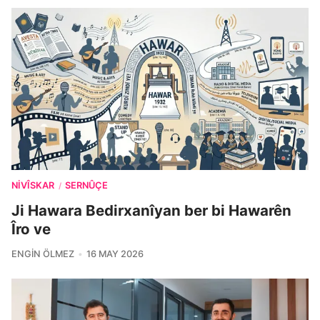
NIVÎSKAR
SERNÛÇE
/
Ji Hawara Bedirxanîyan ber bi Hawarên
Îro ve
ENGIN ÖLMEZ
16 MAY 2026