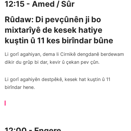
12:15 - Amed / Sûr
Rûdaw: Di pevçûnên ji bo
mixtarîyê de kesek hatiye
kuştin û 11 kes birîndar bûne
Li gorî agahiyan, dema li Cirnikê dengdanê berdewam
dikir du grûp bi dar, kevir û çekan pev çûn.
Li gorî agahiyên destpêkê, kesek hat kuştin û 11
birîndar hene.
12:00 - Enqere