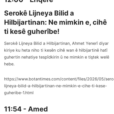
Serokê Lijneya Bilid a
Hilbijartinan: Ne mimkin e, cihê
ti kesê guherîbe!
Serokê Lijneya Bilid a Hilbijartinan, Ahmet Yenerî diyar
kiriye ku heta niho ti kesên cihê wan ê hilbijartinê hatî
guhertin nehatiye tespîdkirin û ne mimkin e tiştek welê
hebe.
https://www.botantimes.com/content/files/2026/05/sero
lijneya-bilid-a-hilbijartinan-ne-mimkin-e-cihe-ti-kese-
guheribe-1.html
11:54 - Amed