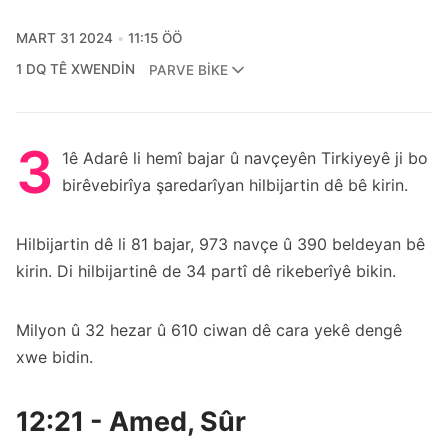
MART 31 2024
11:15 ÖÖ
1 DQ TÊ XWENDIN
PARVE BIKE
3
1ê Adarê li hemî bajar û navçeyên Tirkiyeyê ji bo
birêvebirîya şaredarîyan hilbijartin dê bê kirin.
Hilbijartin dê li 81 bajar, 973 navçe û 390 beldeyan bê
kirin. Di hilbijartinê de 34 partî dê rikeberîyê bikin.
Milyon û 32 hezar û 610 ciwan dê cara yekê dengê
xwe bidin.
12:21 - Amed, Sûr