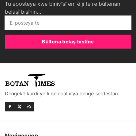
Tu eposteya xwe binivîsî em ê ji te re bûltenan
belaşî bişînin...
Bûltena belaş bistîne
Dengekê kurdî ye li qelebalixîya dengê serdestan...
Navigasyon