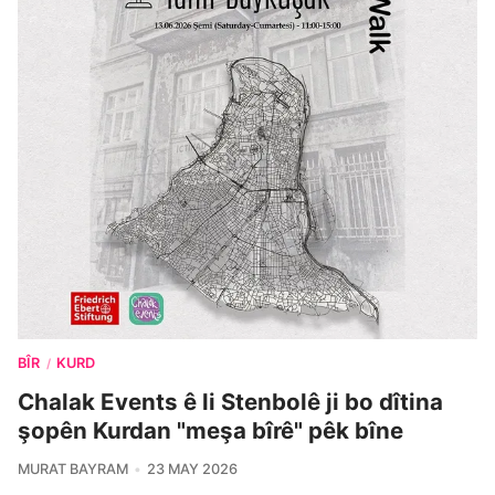
BÎR
KURD
/
Chalak Events ê li Stenbolê ji bo dîtina
şopên Kurdan "meşa bîrê" pêk bîne
MURAT BAYRAM
23 MAY 2026