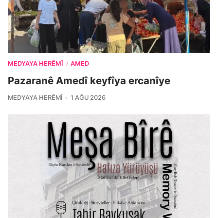
MEDYAYA HERÊMÎ
AMED
/
Pazaranê Amedî keyfîya ercanîye
MEDYAYA HERÊMÎ
1 AĞU 2026