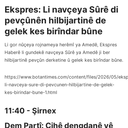
Ekspres: Li navçeya Sûrê di
pevçûnên hilbijartinê de
gelek kes birîndar bûne
Li gor nûçeya rojnameya herêmî ya Amedê, Ekspres
Haberê li gundekê navçeya Sûrê ya Amedê ji ber
hilbijartinê pevçûn derketine û gelek kes birîndar bûne.
https://www.botantimes.com/content/files/2026/05/eksp
li-navceya-sure-di-pevcunen-hilbijartine-de-gelek-
kes-birindar-bune-1.html
11:40 - Şirnex
Dem Partî: Cihê dengdanê yê