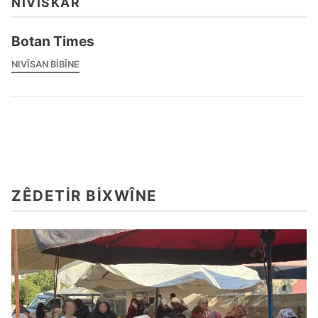
NIVÎSKAR
Botan Times
NIVÎSAN BIBÎNE
ZÊDETIR BIXWÎNE