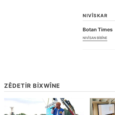
NIVÎSKAR
Botan Times
NIVÎSAN BIBÎNE
ZÊDETIR BIXWÎNE