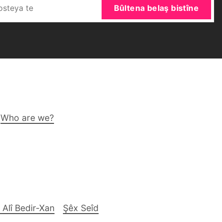
Bûltena belaş bistîne
Who are we?
 Alî Bedir-Xan
Şêx Seîd