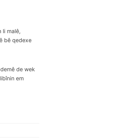
li malê,
dê bê qedexe
n demê de wek
dibînin em