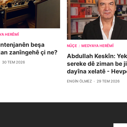
YA HERÊMÎ
ontenjanên beşa
NÛÇE
MEDYAYA HERÊMÎ
/
îjan zanîngehê çi ne?
Abdullah Keskîn: Yek 
30 TEM 2026
sereke dê ziman be j
dayîna xelatê - Hevp
ENGIN ÖLMEZ
29 TEM 2026