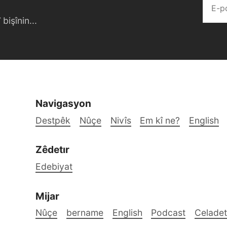
bişînin...
Navigasyon
Destpêk
Nûçe
Nivîs
Em kî ne?
English
Zêdetır
Edebiyat
Mijar
Nûçe
bername
English
Podcast
Celadet