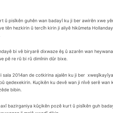
t û pisîkên guhên wan badayî ku ji ber awirên xwe yên
e tên hezkirin û tercîh kirin ji aliyê hikûmeta Hollanday
.
dayê bi vê biryarê dixwaze êş û azarên wan heywanan
 pê re rû bi rû dimînin dûr bixe.
i sala 2014an de cotkirina ajalên ku ji ber xweşîkayî
atîbû qedexekirin. Kuçikên ku devê wan ji nîvê serê wan k
zêde bibin.
açaxî bazirganiya kûçikên pozê kurt û pisîkên guh badayî