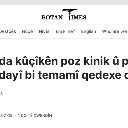
Destpêk
Nûçe
Nivîs
Em kî ne?
English
Who are we
da kûçîkên poz kinik û 
ayî bi temamî qedexe 
ES
2:07 ÖS
1 DQ TÊ XWENDIN