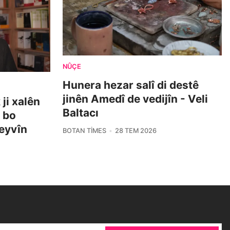
NÛÇE
Hunera hezar salî di destê
jinên Amedî de vedijîn - Veli
ji xalên
Baltacı
i bo
eyvîn
BOTAN TIMES
28 TEM 2026