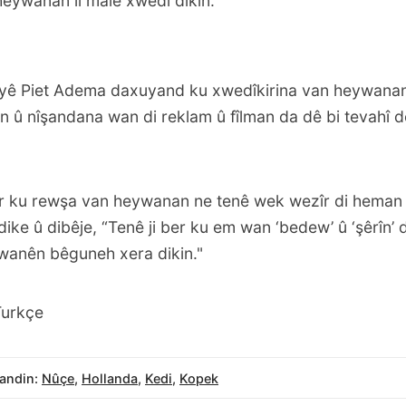
heywanan li malê xwedî dikin.
yê Piet Adema daxuyand ku xwedîkirina van heywanan 
n û nîşandana wan di reklam û fîlman da dê bi tevahî 
ir ku rewşa van heywanan ne tenê wek wezîr di hema
 dike û dibêje, “Tenê ji ber ku em wan ‘bedew’ û ‘şêrîn’ 
wanên bêguneh xera dikin."
Turkçe
andin:
Nûçe
,
Hollanda
,
Kedi
,
Kopek