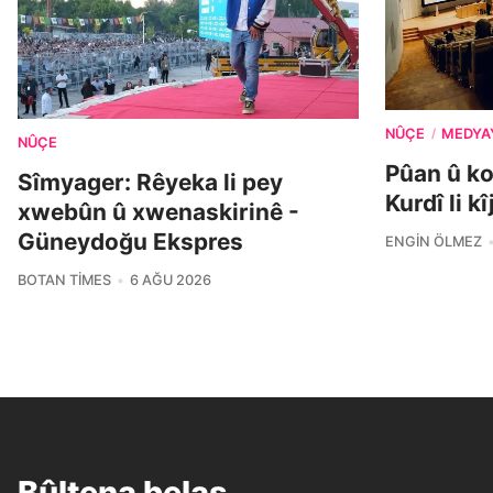
NÛÇE
MEDYA
/
NÛÇE
Pûan û k
Sîmyager: Rêyeka li pey
Kurdî li k
xwebûn û xwenaskirinê -
Güneydoğu Ekspres
ENGIN ÖLMEZ
BOTAN TIMES
6 AĞU 2026
Bûltena belaş