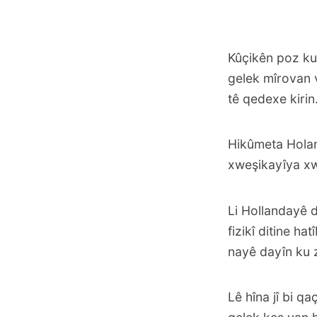
Kûçikên poz kur
gelek mîrovan v
tê qedexe kirin
Hikûmeta Holan
xweşikayîya xwe
Li Hollandayê d
fizikî ditine h
nayê dayîn ku 
Lê hîna jî bi q