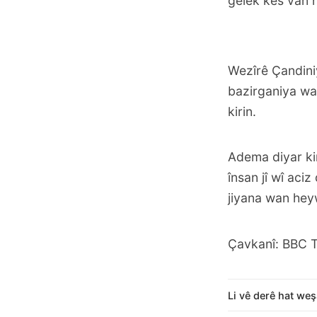
gelek kes van 
Wezîrê Çandini
bazirganiya wa
kirin.
Adema diyar k
însan jî wî aciz
jiyana wan hey
Çavkanî: BBC 
Li vê derê hat weş