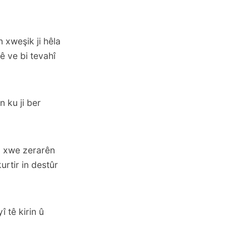
 xweşik ji hêla
ê ve bi tevahî
 ku ji ber
ya xwe zerarên
urtir in destûr
 tê kirin û