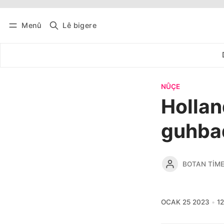
Menû
Lê bigere
Têkevê
Bûltena belaş bistîne
NÛÇE
Hollan
guhbad
BOTAN TIM
OCAK 25 2023
1