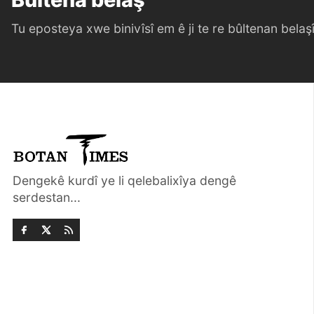
Tu eposteya xwe binivîsî em ê ji te re bûltenan belaşî 
Dengekê kurdî ye li qelebalixîya dengê
serdestan...