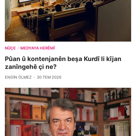
NÛÇE
MEDYAYA HERÊMÎ
/
Pûan û kontenjanên beşa Kurdî li kîjan
zanîngehê çi ne?
ENGIN ÖLMEZ
30 TEM 2026