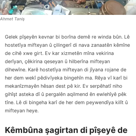
Ahmet Taniş
Gelek pîşeyên kevnar bi borîna demê re winda bûn. Lê
hostetîya mifteyan û çilingerî di nava zanaatên kêmîne
de cihê xwe girt. Ev kar xizmetên mîna vekirina
derîyan, çêkirina qeseyan û hilberîna mifteyan
dihewîne. Karê hostetîya mifteyan di jîyana rojane de
her dem wekî pêdivîyeka bingehîn ma. Rêya vî karî bi
mekanîzmayên hêsan dest pê kir. Ev serpêhatî niho
gihîşt asteka dî û pergalên aqilmend ên ewlehîyê pêk
tîne. Lê di bingeha karî de her dem peywendîya kilît û
mifteyan heye.
Kêmbûna şagirtan di pîşeyê de