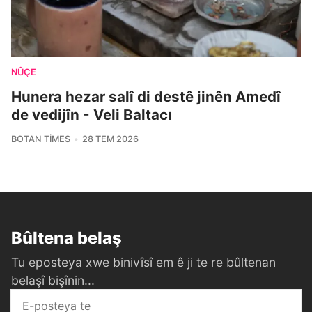
NÛÇE
Hunera hezar salî di destê jinên Amedî
de vedijîn - Veli Baltacı
BOTAN TIMES
28 TEM 2026
Bûltena belaş
Tu eposteya xwe binivîsî em ê ji te re bûltenan
belaşî bişînin...