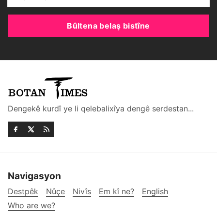
Bûltena belaş bistîne
Dengekê kurdî ye li qelebalixîya dengê serdestan...
Navigasyon
Destpêk
Nûçe
Nivîs
Em kî ne?
English
Who are we?