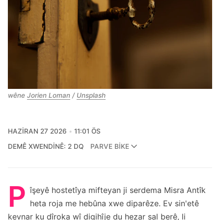
wêne 
Jorien Loman
 / 
Unsplash
HAZIRAN 27 2026
11:01 ÖS
DEMÊ XWENDINÊ: 2 DQ
PARVE BIKE
P
îşeyê hostetîya mifteyan ji serdema Misra Antîk
heta roja me hebûna xwe diparêze. Ev sin'etê
kevnar ku dîroka wî digihîje du hezar sal berê, li