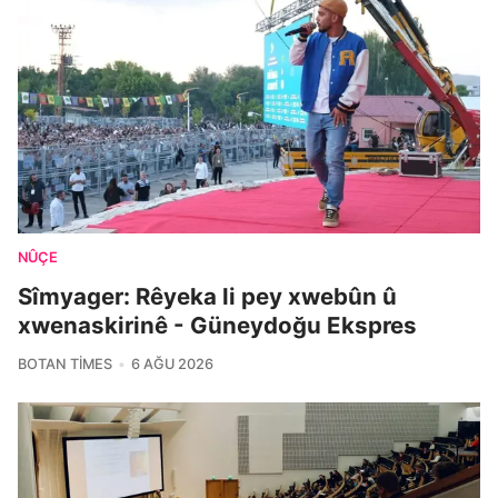
NÛÇE
Sîmyager: Rêyeka li pey xwebûn û
xwenaskirinê - Güneydoğu Ekspres
BOTAN TIMES
6 AĞU 2026