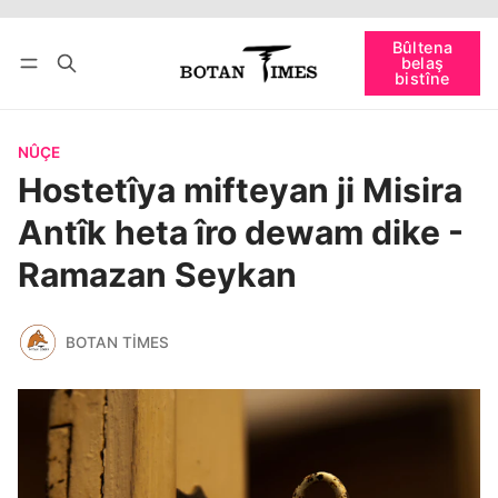
Têkevê
Bûltena belaş bistîne
Bûltena
belaş
bişopîne
bistîne
NÛÇE
Hostetîya mifteyan ji Misira
Antîk heta îro dewam dike -
Ramazan Seykan
BOTAN TIMES