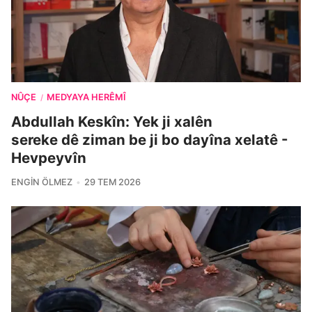
NÛÇE
MEDYAYA HERÊMÎ
/
Abdullah Keskîn: Yek ji xalên
sereke dê ziman be ji bo dayîna xelatê -
Hevpeyvîn
ENGIN ÖLMEZ
29 TEM 2026