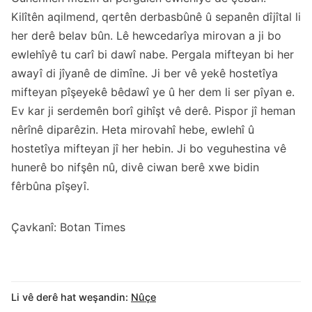
Kilîtên aqilmend, qertên derbasbûnê û sepanên dîjîtal li
her derê belav bûn. Lê hewcedarîya mirovan a ji bo
ewlehîyê tu carî bi dawî nabe. Pergala mifteyan bi her
awayî di jîyanê de dimîne. Ji ber vê yekê hostetîya
mifteyan pîşeyekê bêdawî ye û her dem li ser pîyan e.
Ev kar ji serdemên borî gihîşt vê derê. Pispor jî heman
nêrînê diparêzin. Heta mirovahî hebe, ewlehî û
hostetîya mifteyan jî her hebin. Ji bo veguhestina vê
hunerê bo nifşên nû, divê ciwan berê xwe bidin
fêrbûna pîşeyî.
Çavkanî: Botan Times
Li vê derê hat weşandin:
Nûçe