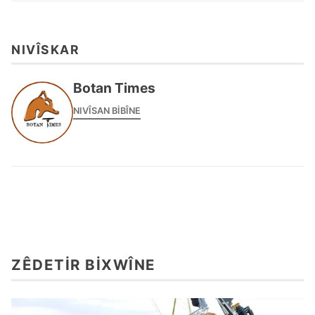
NIVÎSKAR
Botan Times
NIVÎSAN BIBÎNE
ZÊDETIR BIXWÎNE