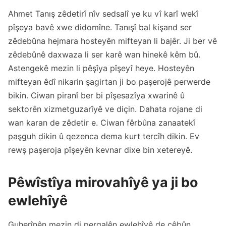
Ahmet Tanış zêdetirî nîv sedsalî ye ku vî karî wekî
pîşeya bavê xwe didomîne. Tanışî bal kişand ser
zêdebûna hejmara hosteyên mifteyan li bajêr. Ji ber vê
zêdebûnê daxwaza li ser karê wan hinekê kêm bû.
Astengekê mezin li pêşîya pîşeyî heye. Hosteyên
mifteyan êdî nikarin şagirtan ji bo paşerojê perwerde
bikin. Ciwan piranî ber bi pîşesazîya xwarinê û
sektorên xizmetguzarîyê ve diçin. Dahata rojane di
wan karan de zêdetir e. Ciwan fêrbûna zanaatekî
paşguh dikin û qezenca dema kurt tercîh dikin. Ev
rewş paşeroja pîşeyên kevnar dixe bin xetereyê.
Pêwîstîya mirovahîyê ya ji bo
ewlehîyê
Guherînên mezin di pergalên ewlehîyê de çêbûn.