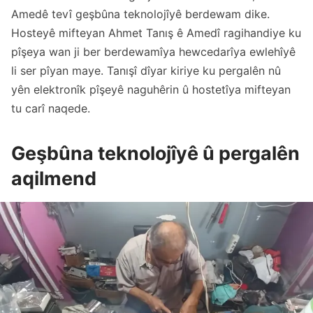
Amedê tevî geşbûna teknolojîyê berdewam dike.
Hosteyê mifteyan Ahmet Tanış ê Amedî ragihandiye ku
pîşeya wan ji ber berdewamîya hewcedarîya ewlehîyê
li ser pîyan maye. Tanışî dîyar kiriye ku pergalên nû
yên elektronîk pîşeyê naguhêrin û hostetîya mifteyan
tu carî naqede.
Geşbûna teknolojîyê û pergalên
aqilmend