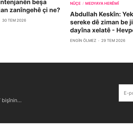
ontenjanên beşa
NÛÇE
MEDYAYA HERÊMÎ
/
îjan zanîngehê çi ne?
Abdullah Keskîn: Yek 
30 TEM 2026
sereke dê ziman be j
dayîna xelatê - Hevp
ENGIN ÖLMEZ
29 TEM 2026
bişînin...