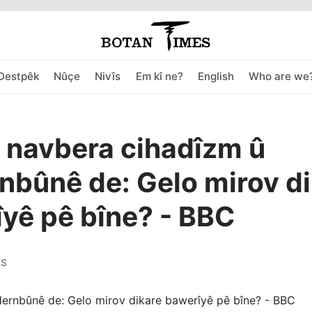
Destpêk
Nûçe
Nivîs
Em kî ne?
English
Who are we
 navbera cihadîzm û
bûnê de: Gelo mirov di
yê pê bîne? - BBC
ES