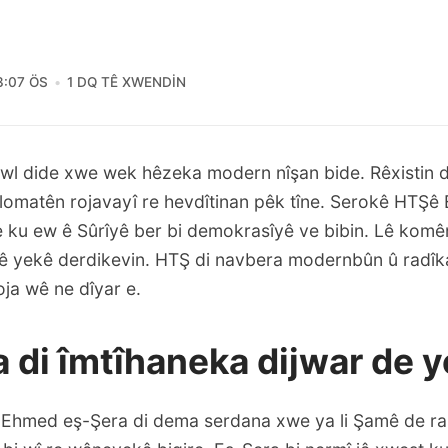
3:07 ÖS
1 DQ TÊ XWENDIN
wl dide xwe wek hêzeka modern nîşan bide. Rêxistin d
plomatên rojavayî re hevdîtinan pêk tîne. Serokê HTŞ
e ku ew ê Sûrîyê ber bi demokrasîyê ve bibin. Lê komê
î vê yekê derdikevin. HTŞ di navbera modernbûn û radî
ja wê ne dîyar e.
 di îmtîhaneka dijwar de y
Ehmed eş-Şera di dema serdana xwe ya li Şamê de ras