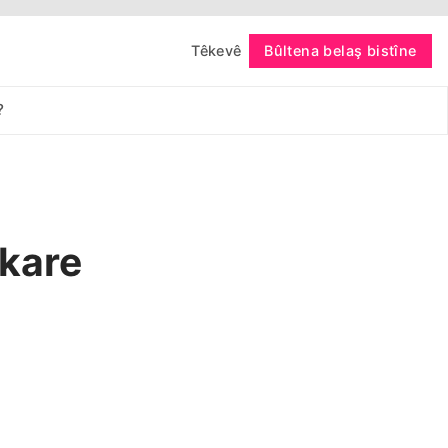
Têkevê
Bûltena belaş bistîne
bişopîne
?
kare