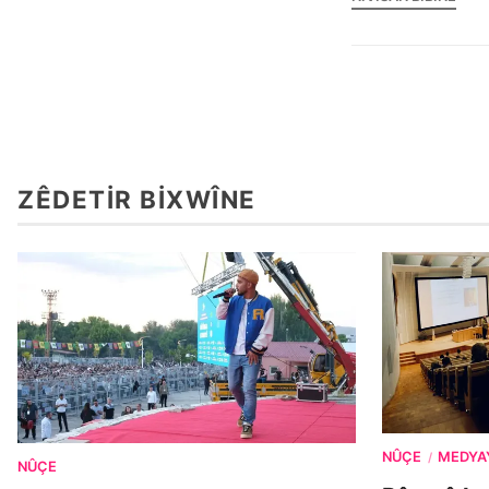
ZÊDETIR BIXWÎNE
NÛÇE
MEDYA
/
NÛÇE