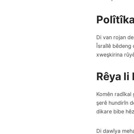
Polîtî
Di van rojan de
Îsraîlê bêdeng 
xweşkirina rûy
Rêya li
Komên radîkal g
şerê hundirîn d
dikare bibe hê
Di dawîya meha 