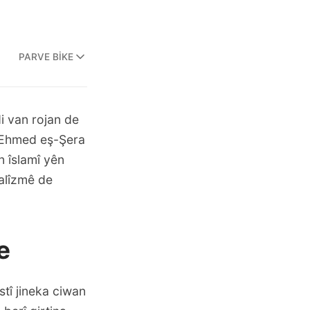
PARVE BIKE
i van rojan de
ê Ehmed eş-Şera
n îslamî yên
kalîzmê de
e
tî jineka ciwan