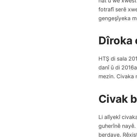
hat û wê xwest 
fotrafî serê x
gengeşîyeka m
Dîroka 
HTŞ di sala 201
danî û di 2016a
mezin. Civaka 
Civak b
Li alîyekî civ
guherînê nayê. 
berdaye. Rêxis