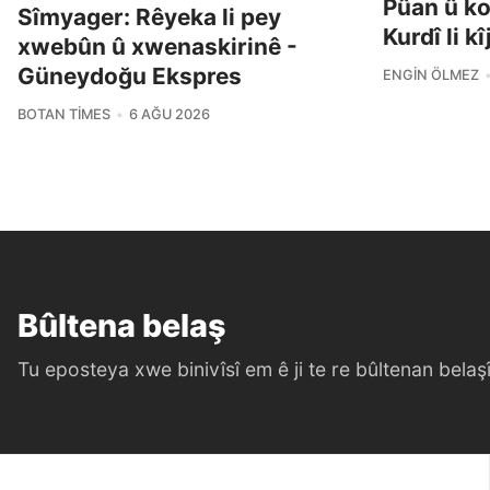
Pûan û k
Sîmyager: Rêyeka li pey
Kurdî li k
xwebûn û xwenaskirinê -
Güneydoğu Ekspres
ENGIN ÖLMEZ
BOTAN TIMES
6 AĞU 2026
Bûltena belaş
Tu eposteya xwe binivîsî em ê ji te re bûltenan belaşî 