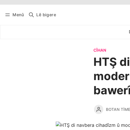
Menû
Lê bigere
Têkevê
Bûltena belaş bistîne
CÎHAN
HTŞ di
modern
bawerî
BOTAN TIM