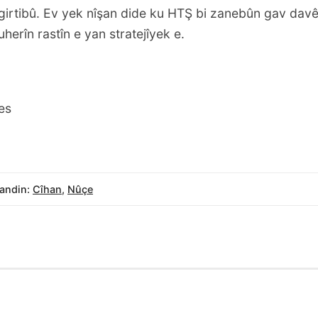
girtibû. Ev yek nîşan dide ku HTŞ bi zanebûn gav davêj
uherîn rastîn e yan stratejîyek e.
es
andin:
Cîhan
,
Nûçe