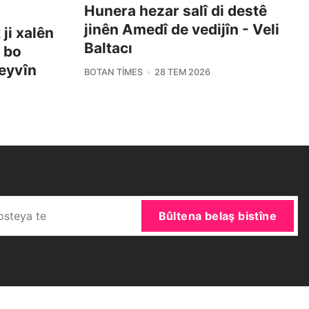
Hunera hezar salî di destê
jinên Amedî de vedijîn - Veli
ji xalên
Baltacı
i bo
eyvîn
BOTAN TIMES
28 TEM 2026
Bûltena belaş bistîne