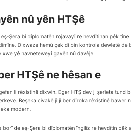
kayên nû yên HTŞê
 eş-Şera bi dîplomatên rojavayî re hevdîtinan pêk tîne. 
dimîne. Dixwaze hemû çek di bin kontrola dewletê de b
ê xwe yê navneteweyî gavên nû davêje.
 ber HTŞê ne hêsan e
efan li rêxistinê dixwin. Eger HTŞ dev ji şerîeta tund 
erkeve. Beşeka civakê jî ji ber dîroka rêxistinê bawer
zeka modern.
borî de eş-Şera bi dîplomatên îngilîz re hevdîtin pêk 