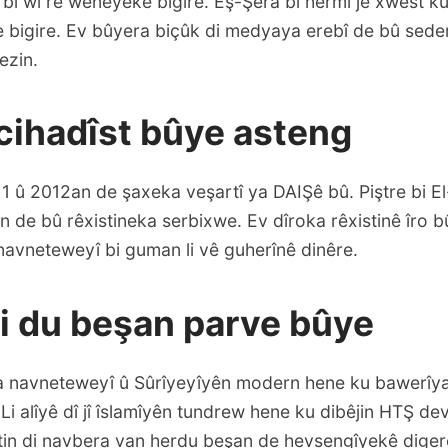
bi wî re wêneyekê bigire. Eş-Şera bi nermî jê xwest ku 
we bigire. Ev bûyera biçûk di medyaya erebî de bû sed
ezin.
cihadîst bûye asteng
1 û 2012an de şaxeka veşartî ya DAIŞê bû. Piştre bi El-
n de bû rêxistineka serbixwe. Ev dîroka rêxistinê îro
navneteweyî bi guman li vê guherînê dinêre.
i du beşan parve bûye
aka navneteweyî û Sûrîyeyîyên modern hene ku bawerîy
Li alîyê dî jî îslamîyên tundrew hene ku dibêjin HTŞ dev
tin di navbera van herdu beşan de hevsengîyekê diger