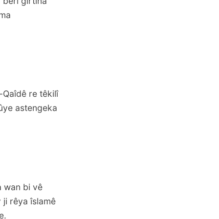
berî girtina
ema
Qaîdê re têkilî
 bûye astengeka
a wan bi vê
 ji rêya îslamê
e.