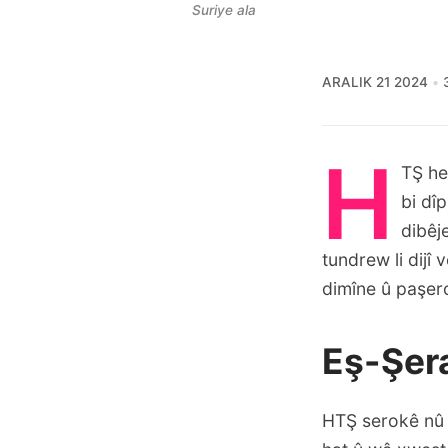
Suriye ala
ARALIK 21 2024
H
TŞ he
bi dî
dibêj
tundrew li dij
dimîne û paşero
Eş-Şera
HTŞ serokê nû 