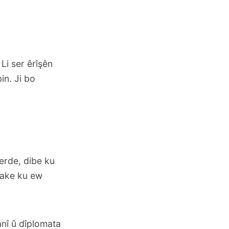
Li ser êrîşên
in. Ji bo
berde, dibe ku
 nake ku ew
anî û dîplomata