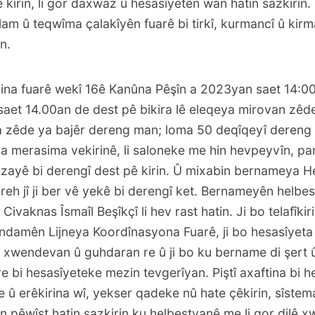
 kirin, li gor daxwaz û hesasîyetên wan hatin sazkirin.
lam û teqwîma çalakîyên fuarê bi tirkî, kurmancî û kir
n.
ina fuarê wekî 16ê Kanûna Pêşîn a 2023yan saet 14:00 
saet 14.00an de dest pê bikira lê eleqeya mirovan zê
ka zêde ya bajêr dereng man; loma 50 deqîqeyî dereng d
 merasima vekirinê, li saloneke me hin hevpeyvîn, pa
ayê bi derengî dest pê kirin. Û mixabin bernameya H
reh jî ji ber vê yekê bi derengî ket. Bernameyên helb
ivaknas Îsmaîl Beşîkçî li hev rast hatin. Ji bo telafîkir
damên Lijneya Koordînasyona Fuarê, ji bo hesasîyeta
i xwendevan û guhdaran re û ji bo ku bername di şert 
 bi hesasîyeteke mezin tevgerîyan. Piştî axaftina bi 
 û erêkirina wî, yekser qadeke nû hate çêkirin, sîste
n pêwîst hatin sazkirin ku helbestvanê me li gor dilê