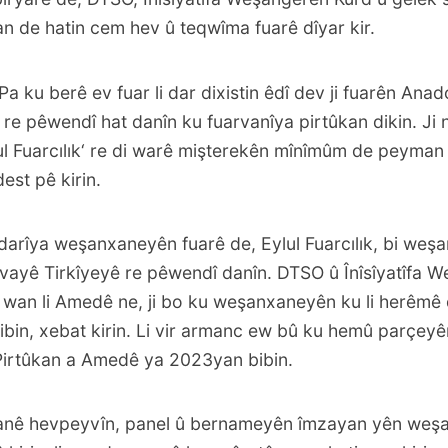
 de hatin cem hev û teqwîma fuarê dîyar kir.
a ku berê ev fuar li dar dixistin êdî dev ji fuarên Ana
 re pêwendî hat danîn ku fuarvanîya pirtûkan dikin. Ji
lul Fuarcılık‘ re di warê mişterekên mînîmûm de peyman 
est pê kirin.
darîya weşanxaneyên fuarê de, Eylul Fuarcılık, bi weşa
avayê Tirkîyeyê re pêwendî danîn. DTSO û Înîsîyatîfa 
 wan li Amedê ne, ji bo ku weşanxaneyên ku li herêmê 
ibin, xebat kirin. Li vir armanc ew bû ku hemû parçey
Pirtûkan a Amedê ya 2023yan bibin.
anê hevpeyvîn, panel û bernameyên îmzayan yên weş