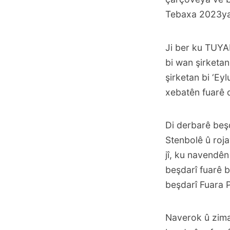
Tebaxa 2023yan
Ji ber ku TUYAP
bi wan şirketan
şirketan bi ‘Ey
xebatên fuarê d
Di derbarê beş
Stenbolê û roj
jî, ku navendên
beşdarî fuarê b
beşdarî Fuara 
Naverok û zim