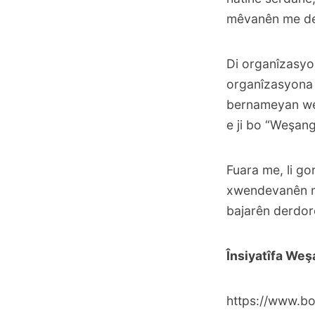
mêvanên me der
Di organîzasyo
organîzasyona 
bernameyan wek
e ji bo “Weşang
Fuara me, li go
xwendevanên m
bajarên derdor
Însiyatîfa We
https://www.bo