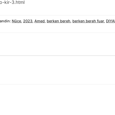
-kir-3.html
andin:
Nûçe
,
2023
,
Amed
,
berken bereh
,
berken bereh fuar
,
DIYA