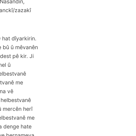
 Nasandin,
manckî/zazakî
hat dîyarkirin.
de bû û mêvanên
est pê kir. Ji
nel û
elbestvanê
estvanê me
ina vê
 helbestvanê
û mercên herî
helbestvanê me
ma denge hate
 xwe bernameya