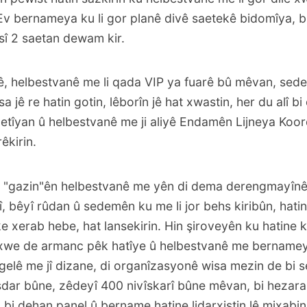
Ev bernameya ku li gor planê divê saetekê bidomîya, 
sî 2 saetan dewam kir.
ê, helbestvanê me li qada VIP ya fuarê bû mêvan, se
jê re hatin gotin, lêborîn jê hat xwastin, her du alî bi 
qetîyan û helbestvanê me ji aliyê Endamên Lijneya Koo
êkirin.
v, "gazin"ên helbestvanê me yên di dema derengmayînê 
 bêyî rûdan û sedemên ku me li jor behs kiribûn, hatin
e xerab hebe, hat lansekirin. Hin şiroveyên ku hatine kir
lê xwe de armanc pêk hatîye û helbestvanê me bernam
gelê me jî dizane, di organîzasyonê wisa mezin de bi 
ar bûne, zêdeyî 400 nivîskarî bûne mêvan, bi hezara
 bi dehan panel û bername hatine lidarxistin lê mixabin 