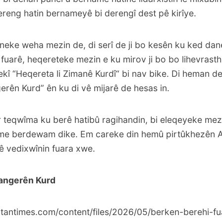
eng hatin bernameyê bi derengî dest pê kirîye.
neke weha mezin de, di serî de ji bo kesên ku ked dan
fuarê, heqereteke mezin e ku mirov ji bo bo lihevrasth
î “Heqereta li Zimanê Kurdî“ bi nav bike. Di heman d
erên Kurd” ên ku di vê mijarê de hesas in.
r teqwîma ku berê hatibû ragihandin, bi eleqeyeke mez
e berdewam dike. Em careke din hemû pirtûkhezên 
ê vedixwînin fuara xwe.
şangerên Kurd
tantimes.com/content/files/2026/05/berken-berehi-fu