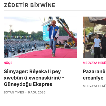
ZÊDETIR BIXWÎNE
NÛÇE
MEDYAYA HERÊ
Sîmyager: Rêyeka li pey
Pazaranê
xwebûn û xwenaskirinê -
ercanîye
Güneydoğu Ekspres
MEDYAYA HERÊ
BOTAN TIMES
6 AĞU 2026