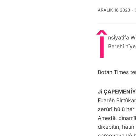
ARALIK 18 2023
Î
nsîyatîfa 
Berehî nîye
Botan Times te
Ji ÇAPEMENÎY
Fuarên Pirtûkan
zerûrî bû û her
Amedê, dînamîk
dixebitin, hatin
çarçoveya vê b