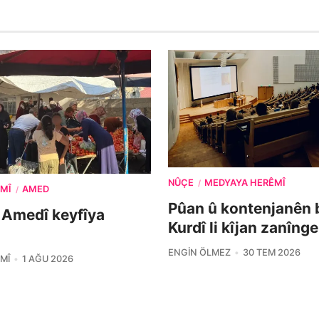
NÛÇE
MEDYAYA HERÊMÎ
/
MÎ
AMED
/
Pûan û kontenjanên 
 Amedî keyfîya
Kurdî li kîjan zanîng
ENGIN ÖLMEZ
30 TEM 2026
MÎ
1 AĞU 2026