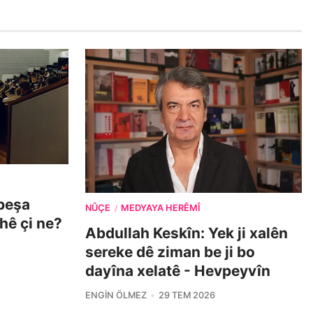
beşa
NÛÇE
MEDYAYA HERÊMÎ
/
ehê çi ne?
Abdullah Keskîn: Yek ji xalên
sereke dê ziman be ji bo
dayîna xelatê - Hevpeyvîn
ENGIN ÖLMEZ
29 TEM 2026