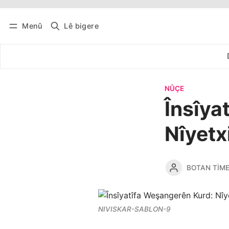
Menû
Lê bigere
Têkevê
Bûltena belaş bistîne
NÛÇE
Însîya
Nîyetx
BOTAN TIM
NIVISKAR-SABLON-9