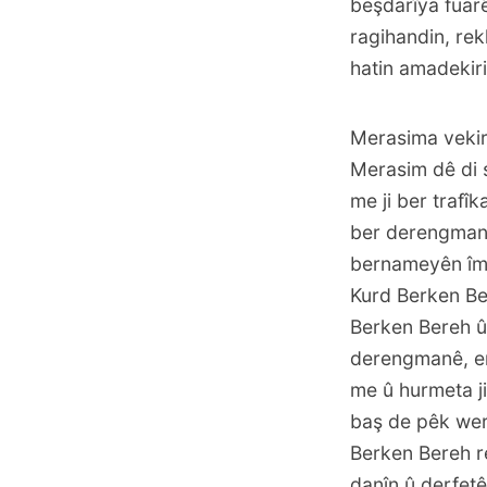
beşdarîya fuarê
ragihandin, rek
hatin amadekiri
Merasima vekir
Merasim dê di 
me ji ber trafî
ber derengmana
bernameyên îmz
Kurd Berken Be
Berken Bereh û C
derengmanê, en
me û hurmeta j
baş de pêk were
Berken Bereh re
danîn û derfetê