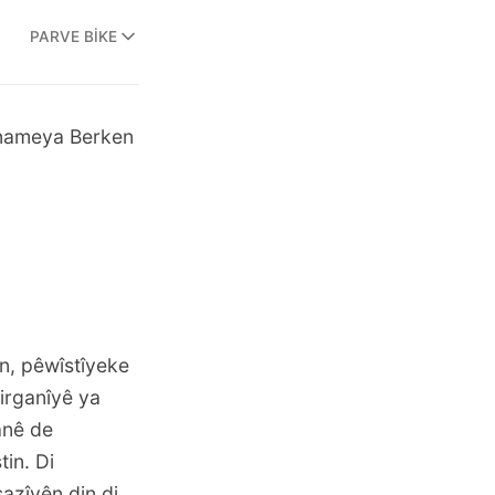
PARVE BIKE
rnameya Berken
in, pêwîstîyeke
zirganîyê ya
anê de
tin. Di
azîyên din di