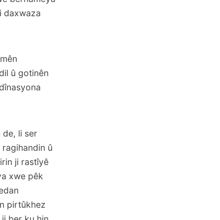
bi daxwaza
demên
dil û gotinên
rdînasyona
de, li ser
 ragihandin û
in ji rastîyê
eya xwe pêk
sedan
n pirtûkhez
ji ber ku hin