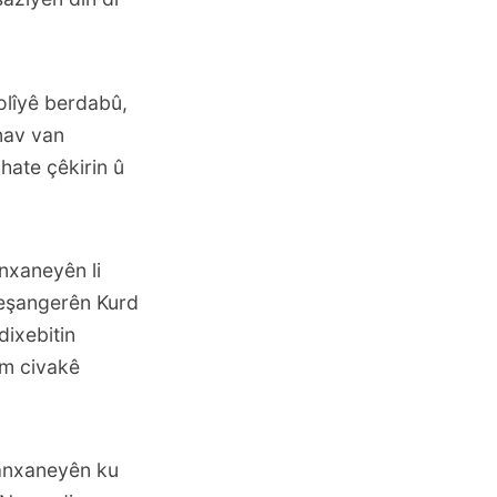
dolîyê berdabû,
 nav van
hate çêkirin û
nxaneyên li
Weşangerên Kurd
dixebitin
êm civakê
anxaneyên ku