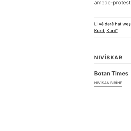
amede-protesto
Li vê derê hat weş
Kurd
,
Kurdî
NIVÎSKAR
Botan Times
NIVÎSAN BIBÎNE