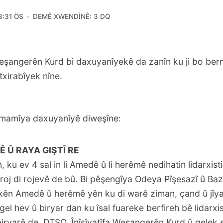
3:31 ÖS
DEMÊ XWENDINÊ: 3 DQ
Weşangerên Kurd bi daxuyanîyekê da zanîn ku ji bo be
txirabîyek nîne.
mamîya daxuyanîyê diweşîne:
Ê Û RAYA GIŞTÎ RE
, ku ev 4 sal in li Amedê û li herêmê nedihatin lidarxist
 roj di rojevê de bû. Bi pêşengîya Odeya Pîşesazî û Ba
ên Amedê û herêmê yên ku di warê ziman, çand û jîy
 gel hev û biryar dan ku îsal fuareke berfireh bê lidarxis
iryarê de, DTSO, Înîsîyatîfa Weşangerên Kurd û gelek s