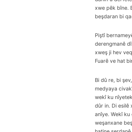
xwe pêk bîne. 
beşdaran bi qa
Piştî bernamey
derengmanê dîsa 
xweş ji hev ve
Fuarê ve hat bir
Bi dû re, bi şe
medyaya civakî,
wekî ku nîyetek
dûr in. Di esi
anîye. Wekî ku 
weşanxane beşd
hatine serdanê,