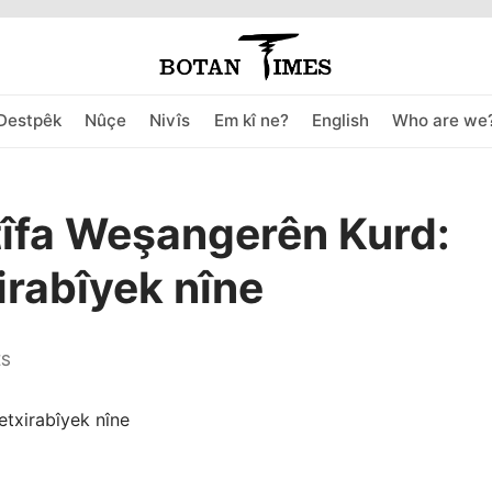
Destpêk
Nûçe
Nivîs
Em kî ne?
English
Who are we
tîfa Weşangerên Kurd:
irabîyek nîne
ES