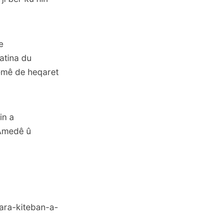
e
atina du
emê de heqaret
in a
Amedê û
ara-kiteban-a-