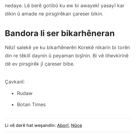
nedaye. Lê berê gotibû ku ew bi awayekî yasayî kar
dikin û amade ne pirsgirêkan çareser bikin.
Bandora li ser bikarhêneran
Nêzî salekê ye ku bikarhênerên Korekê nikarin bi torên
din re têkilî daynin û peyaman bişînin. Bi vê lihevkirinê
dê ev pirsgirêk jî çareser bibe.
Çavkanî:
Rudaw
Botan Times
Li vê derê hat weşandin:
Aborî
,
Nûçe