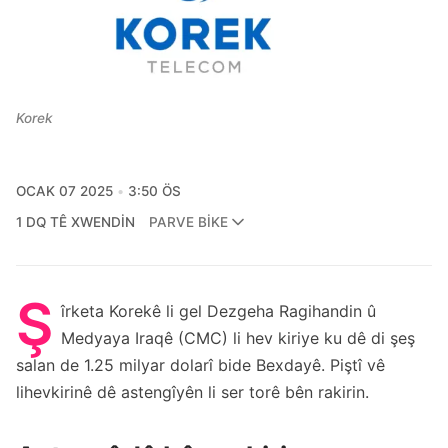
Korek
OCAK 07 2025
3:50 ÖS
1 DQ TÊ XWENDIN
PARVE BIKE
Ş
îrketa Korekê li gel Dezgeha Ragihandin û
Medyaya Iraqê (CMC) li hev kiriye ku dê di şeş
salan de 1.25 milyar dolarî bide Bexdayê. Piştî vê
lihevkirinê dê astengîyên li ser torê bên rakirin.