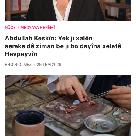
NÛÇE
MEDYAYA HERÊMÎ
/
Abdullah Keskîn: Yek ji xalên
sereke dê ziman be ji bo dayîna xelatê -
Hevpeyvîn
ENGIN ÖLMEZ
29 TEM 2026