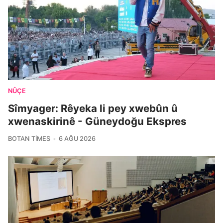
NÛÇE
Sîmyager: Rêyeka li pey xwebûn û
xwenaskirinê - Güneydoğu Ekspres
BOTAN TIMES
6 AĞU 2026