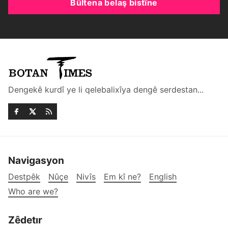
Bûltena belaş bistîne
Dengekê kurdî ye li qelebalixîya dengê serdestan...
Navigasyon
Destpêk
Nûçe
Nivîs
Em kî ne?
English
Who are we?
Zêdetır