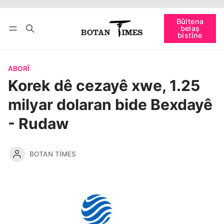
Têkevê
Bûltena belaş bistîne
Bûltena
belaş
bişopîne
bistîne
ABORÎ
Korek dê cezayê xwe, 1.25
milyar dolaran bide Bexdayê
- Rudaw
BOTAN TIMES