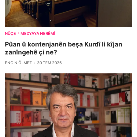
NÛÇE
MEDYAYA HERÊMÎ
/
Pûan û kontenjanên beşa Kurdî li kîjan
zanîngehê çi ne?
ENGIN ÖLMEZ
30 TEM 2026