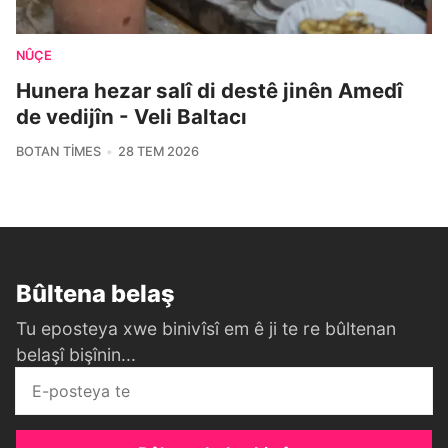
NÛÇE
Hunera hezar salî di destê jinên Amedî
de vedijîn - Veli Baltacı
BOTAN TIMES
28 TEM 2026
Bûltena belaş
Tu eposteya xwe binivîsî em ê ji te re bûltenan
belaşî bişînin...