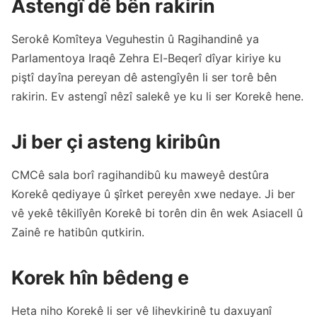
Astengî dê bên rakirin
Serokê Komîteya Veguhestin û Ragihandinê ya
Parlamentoya Iraqê Zehra El-Beqerî dîyar kiriye ku
piştî dayîna pereyan dê astengîyên li ser torê bên
rakirin. Ev astengî nêzî salekê ye ku li ser Korekê hene.
Ji ber çi asteng kiribûn
CMCê sala borî ragihandibû ku maweyê destûra
Korekê qediyaye û şîrket pereyên xwe nedaye. Ji ber
vê yekê têkilîyên Korekê bi torên din ên wek Asiacell û
Zainê re hatibûn qutkirin.
Korek hîn bêdeng e
Heta niho Korekê li ser vê lihevkirinê tu daxuyanî