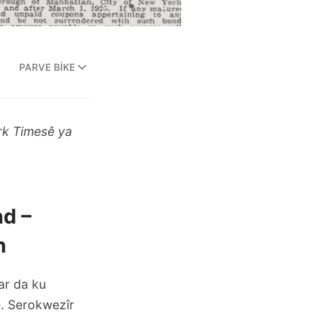
PARVE BIKE
rk Timesê
ya
d –
n
ar da ku
e. Serokwezîr