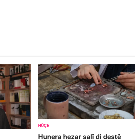
NÛÇE
Hunera hezar salî di destê