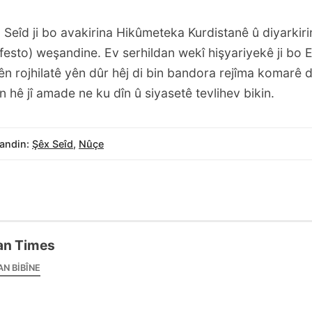
Seîd ji bo avakirina Hikûmeteka Kurdistanê û diyarkiri
festo) weşandine. Ev serhildan wekî hişyariyekê ji bo 
tên rojhilatê yên dûr hêj di bin bandora rejîma komarê d
 hê jî amade ne ku dîn û siyasetê tevlihev bikin.
andin:
Şêx Seîd
,
Nûçe
an Times
AN BIBÎNE