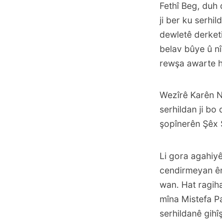
Fethî Beg, duh
ji ber ku serhi
dewletê derketi
belav bûye û nî
rewşa awarte h
Wezîrê Karên N
serhildan ji bo
şopînerên Şêx 
Li gora agahiy
cendirmeyan ên 
wan. Hat ragiha
mîna Mistefa Pa
serhildanê gihî