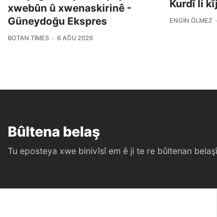
Kurdî li k
xwebûn û xwenaskirinê -
Güneydoğu Ekspres
ENGIN ÖLMEZ
BOTAN TIMES
6 AĞU 2026
Bûltena belaş
Tu eposteya xwe binivîsî em ê ji te re bûltenan belaşî 