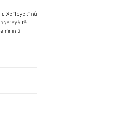
na Xelîfeyekî nû
Enqereyê tê
e nînin û