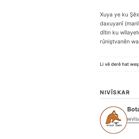
Xuya ye ku Şêx 
daxuyanî (manî
dîtin ku wîlaye
rûniştvanên wan
Li vê derê hat weş
NIVÎSKAR
Bot
NIVÎS