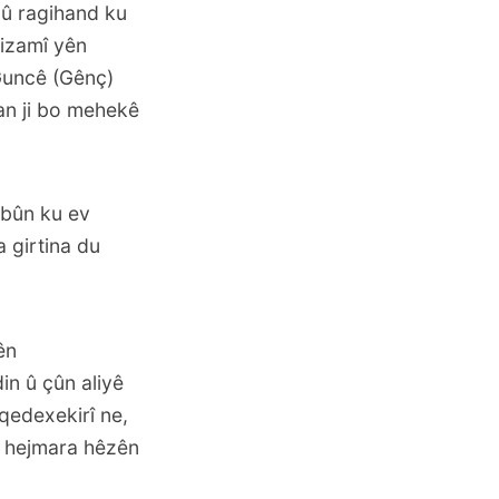
 û ragihand ku
nizamî yên
 Guncê (Gênç)
tan ji bo mehekê
 bûn ku ev
 girtina du
ên
in û çûn aliyê
 qedexekirî ne,
ku hejmara hêzên