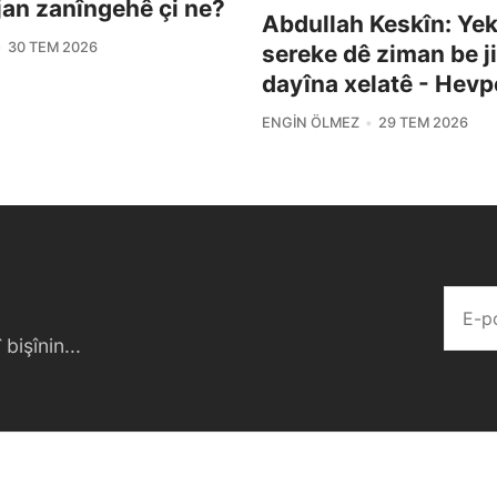
îjan zanîngehê çi ne?
Abdullah Keskîn: Yek 
30 TEM 2026
sereke dê ziman be j
dayîna xelatê - Hevp
ENGIN ÖLMEZ
29 TEM 2026
bişînin...