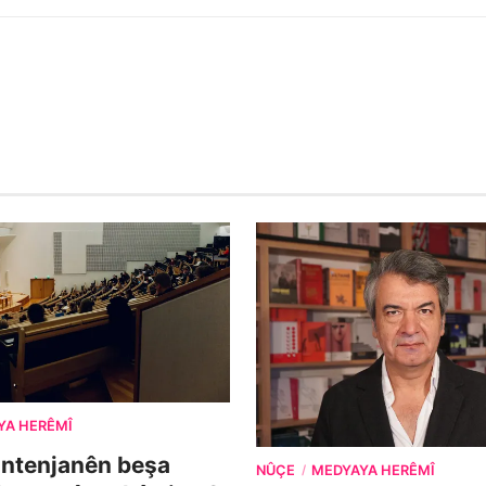
YA HERÊMÎ
ontenjanên beşa
NÛÇE
MEDYAYA HERÊMÎ
/