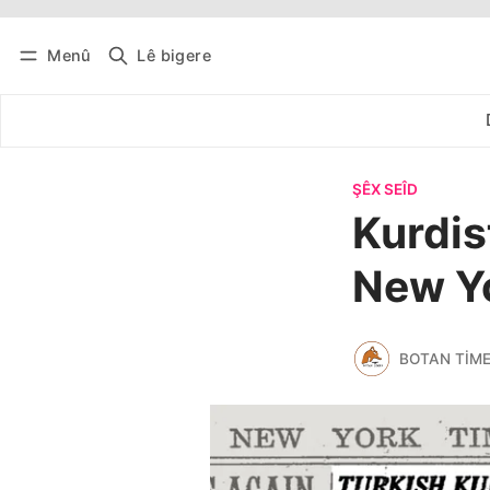
Menû
Lê bigere
Têkevê
Bûltena belaş bistîne
ŞÊX SEÎD
Kurdis
New Y
BOTAN TIM