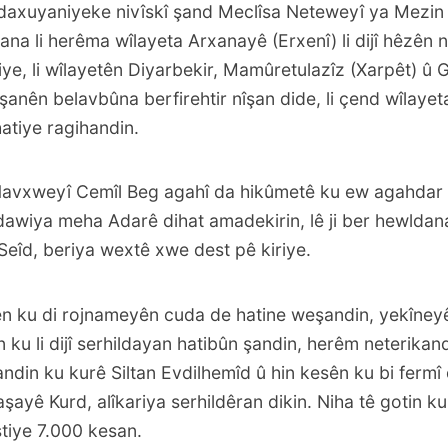
 daxuyaniyeke nivîskî şand Meclîsa Neteweyî ya Mezin
ldana li herêma wîlayeta Arxanayê (Erxenî) li dijî hêzên 
ye, li wîlayetên Diyarbekir, Mamûretulazîz (Xarpêt) û
şanên belavbûna berfirehtir nîşan dide, li çend wîlaye
atiye ragihandin.
avxweyî Cemîl Beg agahî da hikûmetê ku ew agahdar
 dawiya meha Adarê dihat amadekirin, lê ji ber hewldana
Seîd, beriya wextê xwe dest pê kiriye.
ên ku di rojnameyên cuda de hatine weşandin, yekîney
ku li dijî serhildayan hatibûn şandin, herêm neterikand
ndin ku kurê Siltan Evdilhemîd û hin kesên ku bi fermî
şayê Kurd, alîkariya serhildêran dikin. Niha tê gotin 
ştiye 7.000 kesan.