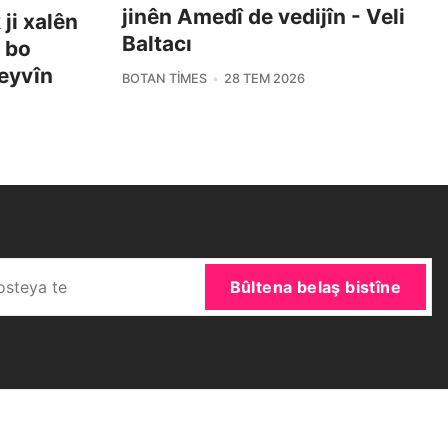
jinên Amedî de vedijîn - Veli
ji xalên
Baltacı
i bo
eyvîn
BOTAN TIMES
28 TEM 2026
Bûltena belaş bistîne