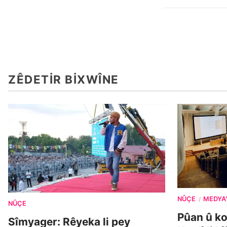
ZÊDETIR BIXWÎNE
NÛÇE
MEDYA
/
NÛÇE
Pûan û k
Sîmyager: Rêyeka li pey