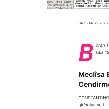
HAZIRAN 29 2026
B
oran T
sala 1
Meclîsa 
Cendirme
CONSTANTINO
girîngiya serhi