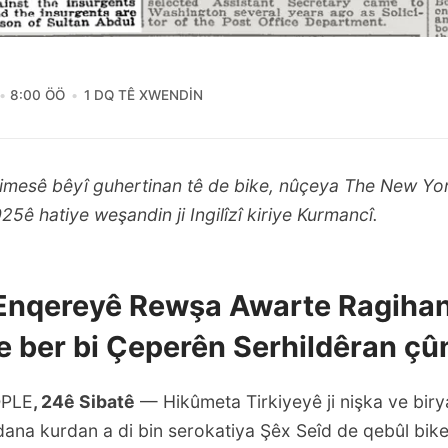
8:00 ÖÖ
1 DQ TÊ XWENDIN
imesê bêyî guhertinan tê de bike,
nûçeya The New Yo
925ê hatiye weşandin ji Ingilîzî kiriye Kurmancî.
Enqereyê Rewşa Awarte Ragihan
 ber bi Çeperên Serhildêran çû
PLE
, 24ê Sibatê
— Hikûmeta Tirkiyeyê ji nişka ve biry
ldana kurdan a di bin serokatiya Şêx Seîd de qebûl bik