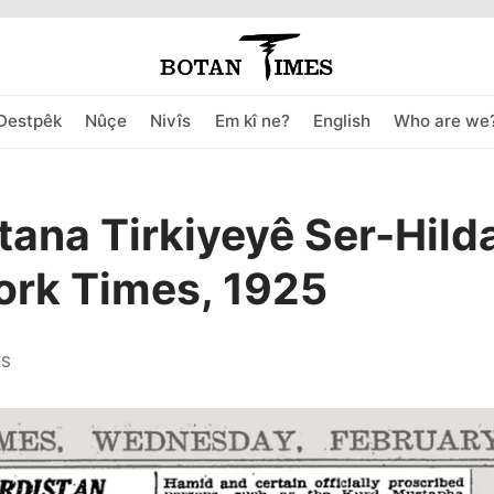
Destpêk
Nûçe
Nivîs
Em kî ne?
English
Who are we
tana Tirkiyeyê Ser-Hild
ork Times, 1925
ES