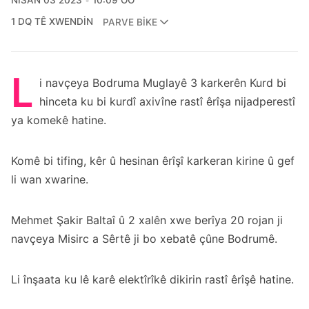
NISAN 03 2023
10:09 ÖÖ
1 DQ TÊ XWENDIN
PARVE BIKE
L
i navçeya Bodruma Muglayê 3 karkerên Kurd bi
hinceta ku bi kurdî axivîne rastî êrîşa nijadperestî
ya komekê hatine.
Komê bi tifing, kêr û hesinan êrîşî karkeran kirine û gef
li wan xwarine.
Mehmet Şakir Baltaî û 2 xalên xwe berîya 20 rojan ji
navçeya Misirc a Sêrtê ji bo xebatê çûne Bodrumê.
Li înşaata ku lê karê elektîrîkê dikirin rastî êrîşê hatine.