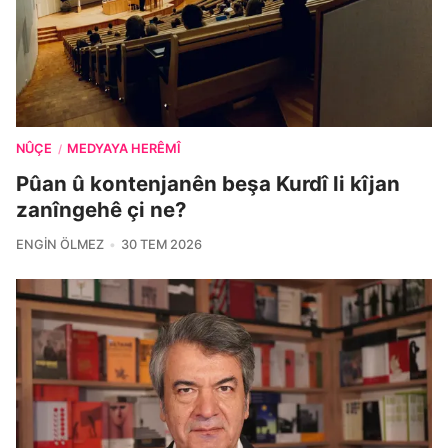
NÛÇE
MEDYAYA HERÊMÎ
/
Pûan û kontenjanên beşa Kurdî li kîjan
zanîngehê çi ne?
ENGIN ÖLMEZ
30 TEM 2026