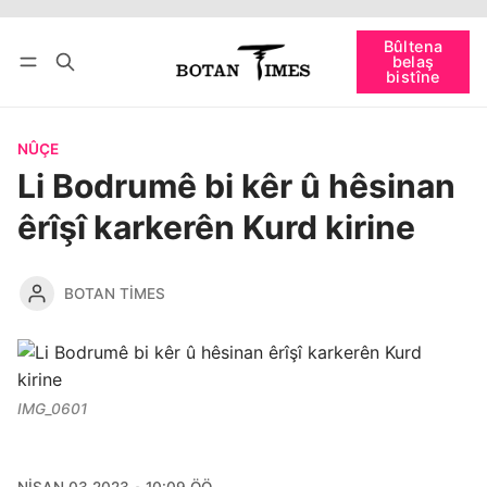
Têkevê
Bûltena belaş bistîne
Bûltena
belaş
bişopîne
bistîne
NÛÇE
Li Bodrumê bi kêr û hêsinan
êrîşî karkerên Kurd kirine
BOTAN TIMES
IMG_0601