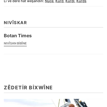
Li vê derê hat weşandin:
Nûçe
,
Kurd
,
Kurdî
,
Kurds
NIVÎSKAR
Botan Times
NIVÎSAN BIBÎNE
ZÊDETIR BIXWÎNE