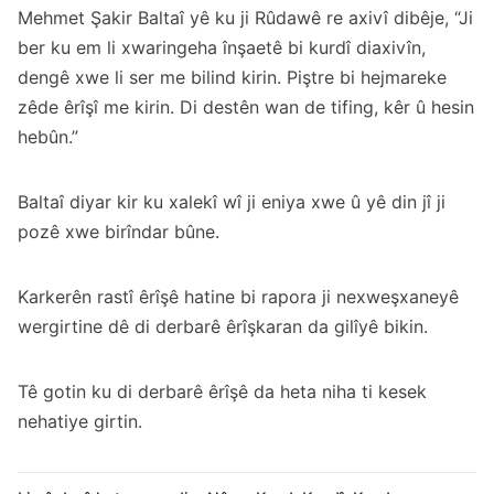
Mehmet Şakir Baltaî yê ku ji Rûdawê re axivî dibêje, “Ji
ber ku em li xwaringeha înşaetê bi kurdî diaxivîn,
dengê xwe li ser me bilind kirin. Piştre bi hejmareke
zêde êrîşî me kirin. Di destên wan de tifing, kêr û hesin
hebûn.”
Baltaî diyar kir ku xalekî wî ji eniya xwe û yê din jî ji
pozê xwe birîndar bûne.
Karkerên rastî êrîşê hatine bi rapora ji nexweşxaneyê
wergirtine dê di derbarê êrîşkaran da gilîyê bikin.
Tê gotin ku di derbarê êrîşê da heta niha ti kesek
nehatiye girtin.