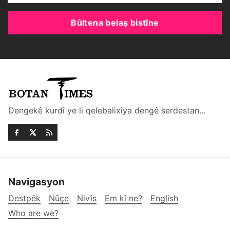
Bûltena belaş bistîne
Dengekê kurdî ye li qelebalixîya dengê serdestan...
Navigasyon
Destpêk
Nûçe
Nivîs
Em kî ne?
English
Who are we?