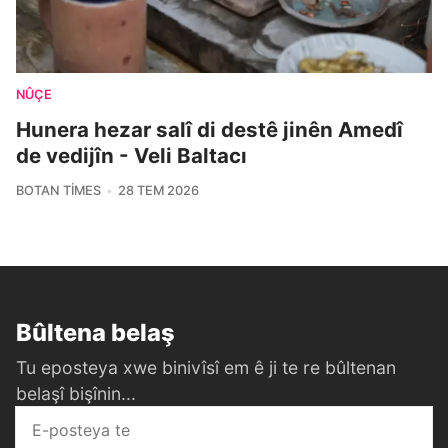
NÛÇE
Hunera hezar salî di destê jinên Amedî
de vedijîn - Veli Baltacı
BOTAN TIMES
28 TEM 2026
Bûltena belaş
Tu eposteya xwe binivîsî em ê ji te re bûltenan
belaşî bişînin...