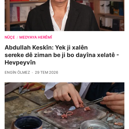
NÛÇE
MEDYAYA HERÊMÎ
/
Abdullah Keskîn: Yek ji xalên
sereke dê ziman be ji bo dayîna xelatê -
Hevpeyvîn
ENGIN ÖLMEZ
29 TEM 2026