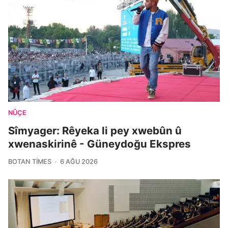
NÛÇE
Sîmyager: Rêyeka li pey xwebûn û
xwenaskirinê - Güneydoğu Ekspres
BOTAN TIMES
6 AĞU 2026