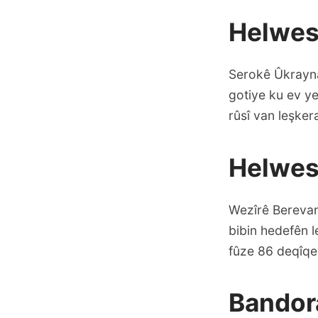
Helwes
Serokê Ûkrayna
gotiye ku ev ye
rûsî van leşkera
Helwes
Wezîrê Berevanî
bibin hedefên l
fûze 86 deqîqe
Bandora