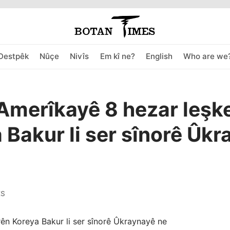
Destpêk
Nûçe
Nivîs
Em kî ne?
English
Who are we
 Amerîkayê 8 hezar leşk
 Bakur li ser sînorê Ûk
ES