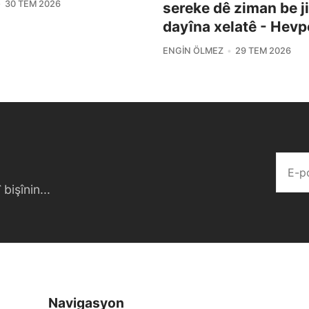
30 TEM 2026
sereke dê ziman be j
dayîna xelatê - Hevp
ENGIN ÖLMEZ
29 TEM 2026
bişînin...
Navigasyon