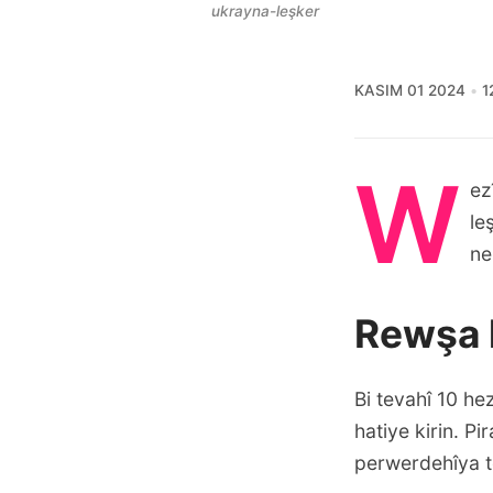
ukrayna-leşker
KASIM 01 2024
1
W
ez
le
ne
Rewşa 
Bi tevahî 10 he
hatiye kirin. P
perwerdehîya t