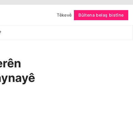
Têkevê
Bûltena belaş bistîne
bişopîne
?
erên
raynayê