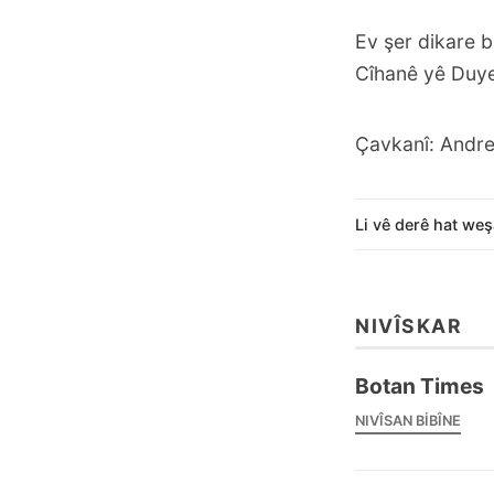
Ev şer dikare 
Cîhanê yê Duye
Çavkanî: Andre
Li vê derê hat weş
NIVÎSKAR
Botan Times
NIVÎSAN BIBÎNE