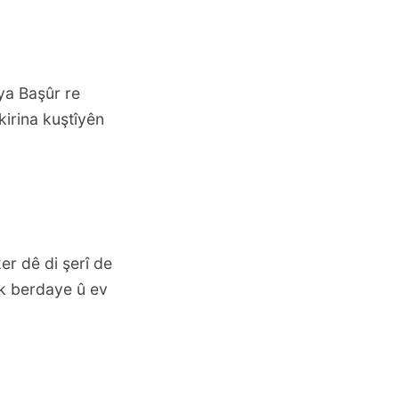
ya Başûr re
kirina kuştîyên
er dê di şerî de
îk berdaye û ev