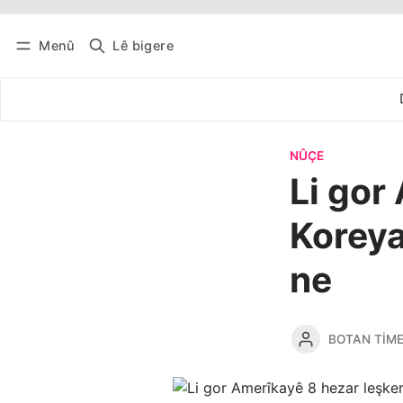
Menû
Lê bigere
Têkevê
Bûltena belaş bistîne
NÛÇE
Li gor
Koreya
ne
BOTAN TIM