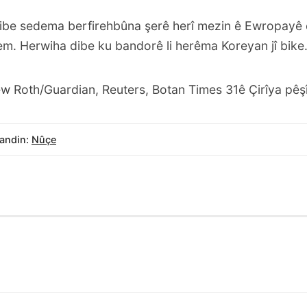
bibe sedema berfirehbûna şerê herî mezin ê Ewropayê ê
m. Herwiha dibe ku bandorê li herêma Koreyan jî bike
w Roth/Guardian, Reuters, Botan Times 31ê Çirîya pê
andin:
Nûçe