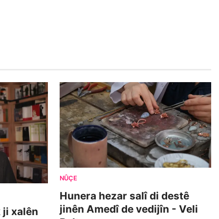
NÛÇE
Hunera hezar salî di destê
jinên Amedî de vedijîn - Veli
ji xalên