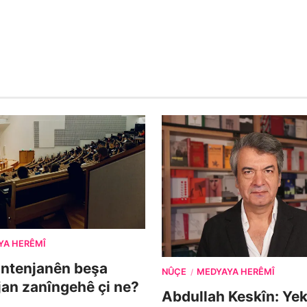
YA HERÊMÎ
ontenjanên beşa
NÛÇE
MEDYAYA HERÊMÎ
/
îjan zanîngehê çi ne?
Abdullah Keskîn: Yek 