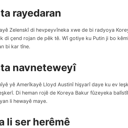
ta rayedaran
yê Zelenskî di hevpeyvîneka xwe de bi radyoya Kore
k di çend rojan de pêk tê. Wî gotiye ku Putin ji bo kêm
n bi kar tîne.
ta navneteweyî
yê yê Amerîkayê Lloyd Austinî hişyarî daye ku ev leşk
eşkerî. Di heman rojê de Koreya Bakur fûzeyeka balîst
yan li hewayê maye.
 li ser herêmê