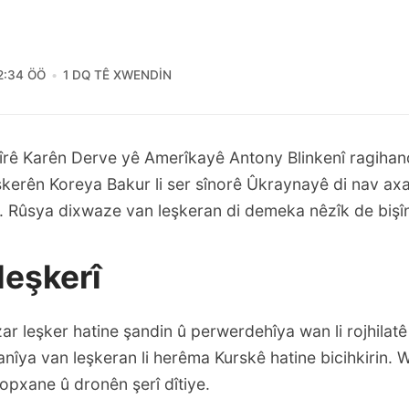
2:34 ÖÖ
1 DQ TÊ XWENDIN
îrê Karên Derve yê Amerîkayê Antony Blinkenî ragihan
şkerên Koreya Bakur li ser sînorê Ûkraynayê di nav a
. Rûsya dixwaze van leşkeran di demeka nêzîk de bişîn
leşkerî
zar leşker hatine şandin û perwerdehîya wan li rojhilat
iranîya van leşkeran li herêma Kurskê hatine bicihkirin. 
opxane û dronên şerî dîtiye.