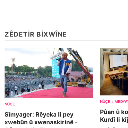
ZÊDETIR BIXWÎNE
NÛÇE
MEDYA
/
NÛÇE
Pûan û k
Sîmyager: Rêyeka li pey
Kurdî li k
xwebûn û xwenaskirinê -