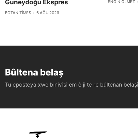
Güneydoğu Ekspres
ENGIN ÖLMEZ
BOTAN TIMES
6 AĞU 2026
Bûltena belaş
Tu eposteya xwe binivîsî em ê ji te re bûltenan belaşî 