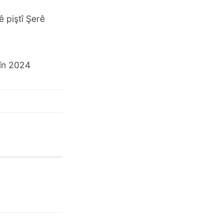
 piştî Şerê
.
şîn 2024