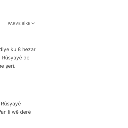
PARVE BIKE
diye ku 8 hezar
xa Rûsyayê de
e şerî.
ê Rûsyayê
Wan li wê derê