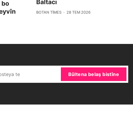
Baltacı
i bo
eyvîn
BOTAN TIMES
28 TEM 2026
Bûltena belaş bistîne