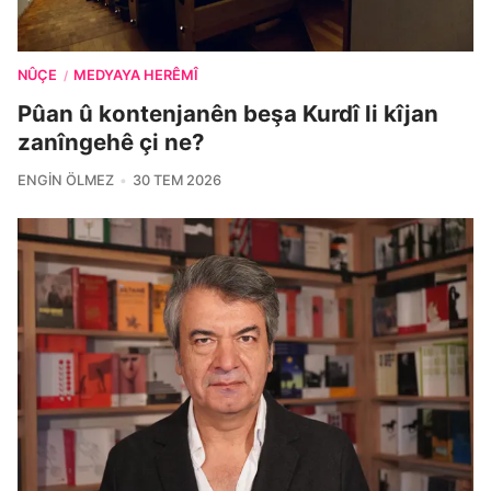
NÛÇE
MEDYAYA HERÊMÎ
/
Pûan û kontenjanên beşa Kurdî li kîjan
zanîngehê çi ne?
ENGIN ÖLMEZ
30 TEM 2026