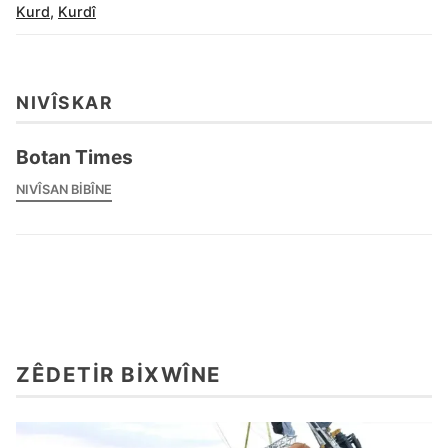
Kurd
,
Kurdî
NIVÎSKAR
Botan Times
NIVÎSAN BIBÎNE
ZÊDETIR BIXWÎNE