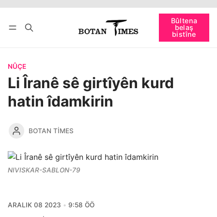
Têkevê
Bûltena belaş bistîne
Bûltena
belaş
bişopîne
bistîne
NÛÇE
Li Îranê sê girtîyên kurd
hatin îdamkirin
BOTAN TIMES
NIVISKAR-SABLON-79
ARALIK 08 2023
9:58 ÖÖ