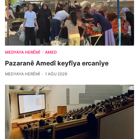
MEDYAYA HERÊMÎ
AMED
/
Pazaranê Amedî keyfîya ercanîye
MEDYAYA HERÊMÎ
1 AĞU 2026