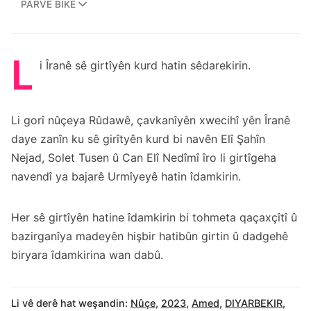
PARVE BIKE
L
i Îranê sê girtîyên kurd hatin sêdarekirin.
Li gorî nûçeya
Rûdaw
ê, çavkanîyên xwecihî yên Îranê
daye zanîn ku sê girîtyên kurd bi navên Elî Şahîn
Nejad, Solet Tusen û Can Elî Nedîmî îro li girtîgeha
navendî ya bajarê Urmîyeyê hatin îdamkirin.
Her sê girtîyên hatine îdamkirin bi tohmeta qaçaxçîtî û
bazirganîya madeyên hişbir hatibûn girtin û dadgehê
biryara îdamkirina wan dabû.
Li vê derê hat weşandin:
Nûçe
,
2023
,
Amed
,
DIYARBEKIR
,