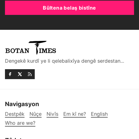
Bûltena belaş bistîne
Dengekê kurdî ye li qelebalixîya dengê serdestan...
Navigasyon
Destpêk
Nûçe
Nivîs
Em kî ne?
English
Who are we?