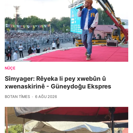
NÛÇE
Sîmyager: Rêyeka li pey xwebûn û
xwenaskirinê - Güneydoğu Ekspres
BOTAN TIMES
6 AĞU 2026