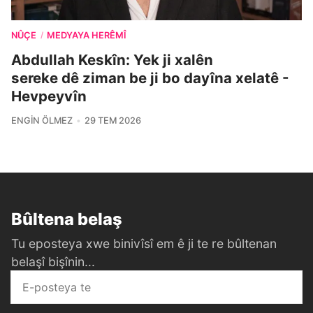
NÛÇE
MEDYAYA HERÊMÎ
/
Abdullah Keskîn: Yek ji xalên
sereke dê ziman be ji bo dayîna xelatê -
Hevpeyvîn
ENGIN ÖLMEZ
29 TEM 2026
Bûltena belaş
Tu eposteya xwe binivîsî em ê ji te re bûltenan
belaşî bişînin...