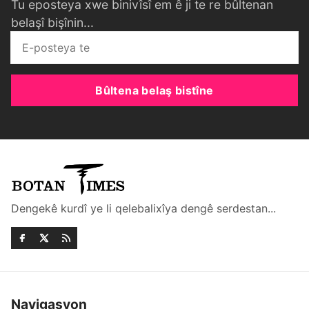
Tu eposteya xwe binivîsî em ê ji te re bûltenan
belaşî bişînin...
Bûltena belaş bistîne
Dengekê kurdî ye li qelebalixîya dengê serdestan...
Navigasyon