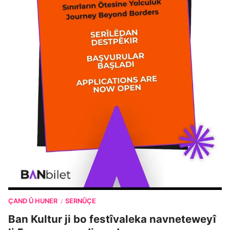
ÇAND Û HUNER
SERNÛÇE
/
Ban Kultur ji bo festîvaleka navneteweyî