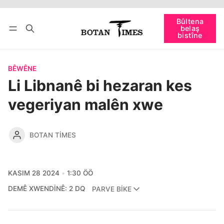
Têkevê
Bûltena belaş bistîne
Bûltena
belaş
bişopîne
bistîne
BÊWÊNE
Li Libnanê bi hezaran kes
vegeriyan malên xwe
BOTAN TIMES
KASIM 28 2024
1:30 ÖÖ
DEMÊ XWENDINÊ: 2 DQ
PARVE BIKE