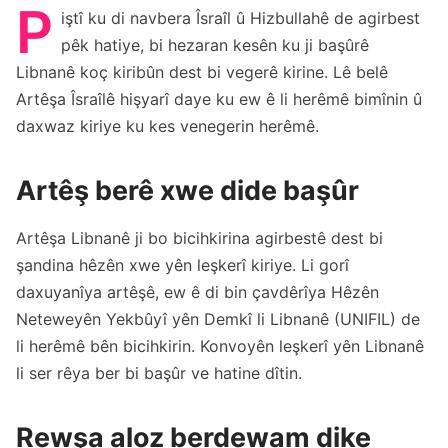
P
iştî ku di navbera Îsraîl û Hizbullahê de agirbest
pêk hatiye, bi hezaran kesên ku ji başûrê
Libnanê koç kiribûn dest bi vegerê kirine. Lê belê
Artêşa Îsraîlê hişyarî daye ku ew ê li herêmê bimînin û
daxwaz kiriye ku kes venegerin herêmê.
Artêş berê xwe dide başûr
Artêşa Libnanê ji bo bicihkirina agirbestê dest bi
şandina hêzên xwe yên leşkerî kiriye. Li gorî
daxuyanîya artêşê, ew ê di bin çavdêrîya Hêzên
Neteweyên Yekbûyî yên Demkî li Libnanê (UNIFIL) de
li herêmê bên bicihkirin. Konvoyên leşkerî yên Libnanê
li ser rêya ber bi başûr ve hatine dîtin.
Rewşa aloz berdewam dike