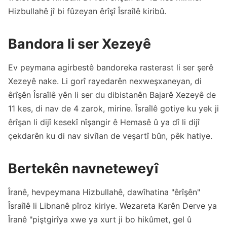
Hizbullahê jî bi fûzeyan êrîşî Îsraîlê kiribû.
Bandora li ser Xezeyê
Ev peymana agirbestê bandoreka rasterast li ser şerê
Xezeyê nake. Li gorî rayedarên nexweşxaneyan, di
êrîşên Îsraîlê yên li ser du dibistanên Bajarê Xezeyê de
11 kes, di nav de 4 zarok, mirine. Îsraîlê gotiye ku yek ji
êrîşan li dijî kesekî nîşangir ê Hemasê û ya dî li dijî
çekdarên ku di nav sivîlan de veşartî bûn, pêk hatiye.
Bertekên navneteweyî
Îranê, hevpeymana Hizbullahê, dawîhatina "êrîşên"
Îsraîlê li Libnanê pîroz kiriye. Wezareta Karên Derve ya
Îranê "piştgirîya xwe ya xurt ji bo hikûmet, gel û