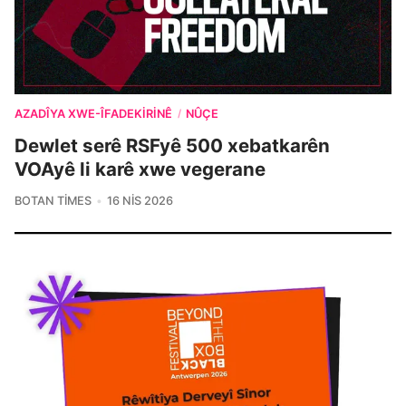
AZADÎYA XWE-ÎFADEKIRINÊ
NÛÇE
/
Dewlet serê RSFyê 500 xebatkarên
VOAyê li karê xwe vegerane
BOTAN TIMES
16 NIS 2026