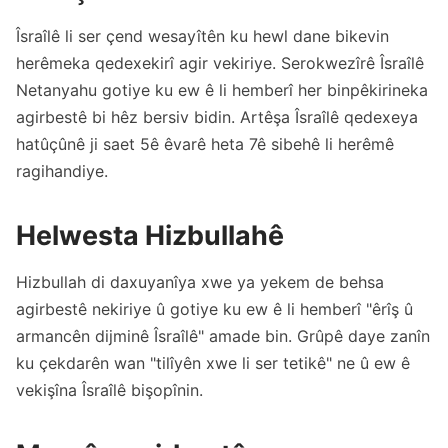
Îsraîlê li ser çend wesayîtên ku hewl dane bikevin
herêmeka qedexekirî agir vekiriye. Serokwezîrê Îsraîlê
Netanyahu gotiye ku ew ê li hemberî her binpêkirineka
agirbestê bi hêz bersiv bidin. Artêşa Îsraîlê qedexeya
hatûçûnê ji saet 5ê êvarê heta 7ê sibehê li herêmê
ragihandiye.
Helwesta Hizbullahê
Hizbullah di daxuyanîya xwe ya yekem de behsa
agirbestê nekiriye û gotiye ku ew ê li hemberî "êrîş û
armancên dijminê Îsraîlê" amade bin. Grûpê daye zanîn
ku çekdarên wan "tilîyên xwe li ser tetikê" ne û ew ê
vekişîna Îsraîlê bişopînin.