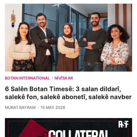
BOTAN INTERNATIONAL
NIVÎSKAR
/
6 Salên Botan Timesê: 3 salan dildarî,
salekê fon, salekê abonetî, salekê navber
MURAT BAYRAM
15 MAY 2026