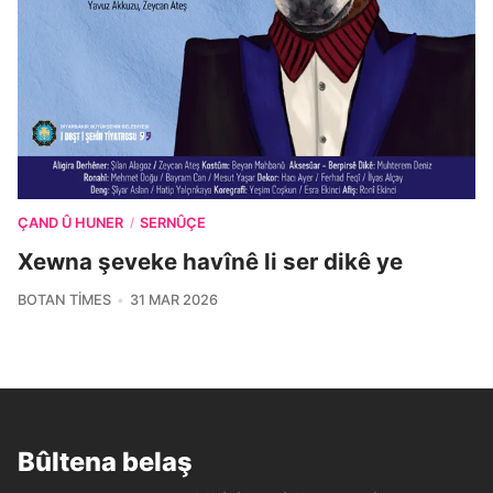
ÇAND Û HUNER
SERNÛÇE
/
Xewna şeveke havînê li ser dikê ye
BOTAN TIMES
31 MAR 2026
Bûltena belaş