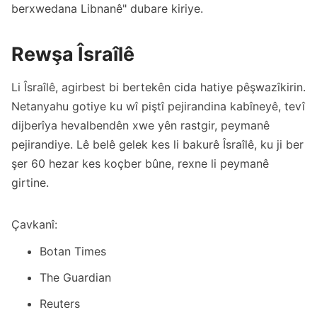
berxwedana Libnanê" dubare kiriye.
Rewşa Îsraîlê
Li Îsraîlê, agirbest bi bertekên cida hatiye pêşwazîkirin.
Netanyahu gotiye ku wî piştî pejirandina kabîneyê, tevî
dijberîya hevalbendên xwe yên rastgir, peymanê
pejirandiye. Lê belê gelek kes li bakurê Îsraîlê, ku ji ber
şer 60 hezar kes koçber bûne, rexne li peymanê
girtine.
Çavkanî:
Botan Times
The Guardian
Reuters