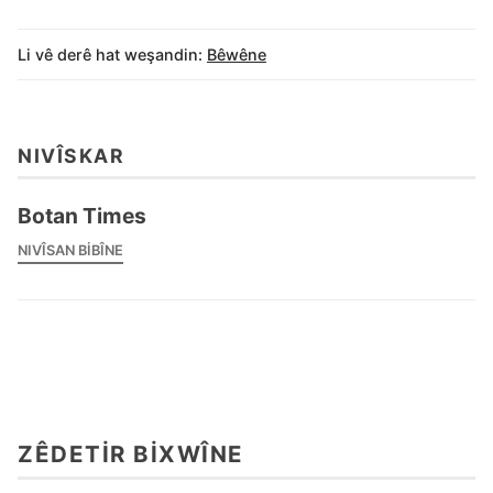
Li vê derê hat weşandin:
Bêwêne
NIVÎSKAR
Botan Times
NIVÎSAN BIBÎNE
ZÊDETIR BIXWÎNE