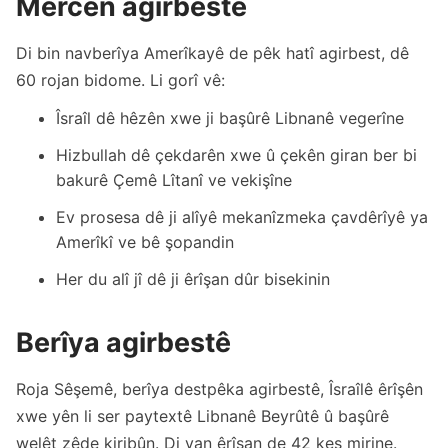
Mercên agirbestê
Di bin navberîya Amerîkayê de pêk hatî agirbest, dê
60 rojan bidome. Li gorî vê:
Îsraîl dê hêzên xwe ji başûrê Libnanê vegerîne
Hizbullah dê çekdarên xwe û çekên giran ber bi
bakurê Çemê Lîtanî ve vekişîne
Ev prosesa dê ji alîyê mekanîzmeka çavdêrîyê ya
Amerîkî ve bê şopandin
Her du alî jî dê ji êrîşan dûr bisekinin
Berîya agirbestê
Roja Sêşemê, berîya destpêka agirbestê, Îsraîlê êrîşên
xwe yên li ser paytextê Libnanê Beyrûtê û başûrê
welêt zêde kiribûn. Di van êrîşan de 42 kes mirine.