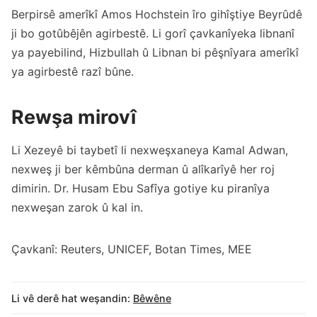
Berpirsê amerîkî Amos Hochstein îro gihîştiye Beyrûdê
ji bo gotûbêjên agirbestê. Li gorî çavkanîyeka libnanî
ya payebilind, Hizbullah û Libnan bi pêşnîyara amerîkî
ya agirbestê razî bûne.
Rewşa mirovî
Li Xezeyê bi taybetî li nexweşxaneya Kamal Adwan,
nexweş ji ber kêmbûna derman û alîkarîyê her roj
dimirin. Dr. Husam Ebu Safîya gotiye ku piranîya
nexweşan zarok û kal in.
Çavkanî: Reuters, UNICEF, Botan Times, MEE
Li vê derê hat weşandin:
Bêwêne