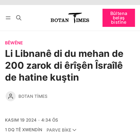
Têkevê
Bûltena belaş bistîne
Bûltena
belaş
bişopîne
bistîne
BÊWÊNE
Li Libnanê di du mehan de
200 zarok di êrîşên Îsraîlê
de hatine kuştin
BOTAN TIMES
KASIM 19 2024
4:34 ÖS
1 DQ TÊ XWENDIN
PARVE BIKE