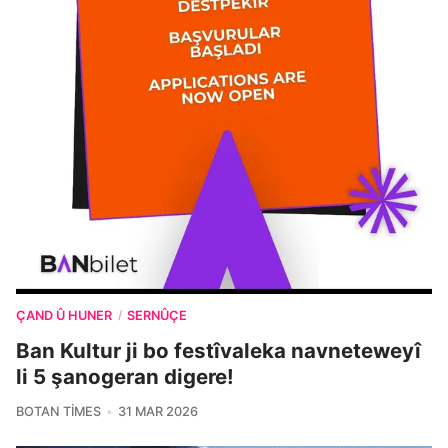
ÇAND Û HUNER
SERNÛÇE
/
Ban Kultur ji bo festîvaleka navneteweyî
li 5 şanogeran digere!
BOTAN TIMES
31 MAR 2026