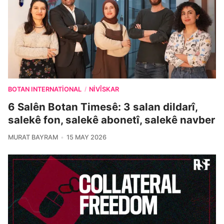
BOTAN INTERNATIONAL
NIVÎSKAR
/
6 Salên Botan Timesê: 3 salan dildarî,
salekê fon, salekê abonetî, salekê navber
MURAT BAYRAM
15 MAY 2026