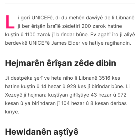
L
i gorî UNICEFê, di du mehên dawîyê de li Libnanê
ji ber êrîşên Îsraîlê zêdetirî 200 zarok hatine
kuştin û 1100 zarok jî birîndar bûne. Ev agahî îro ji alîyê
berdevkê UNICEFê James Elder ve hatiye ragihandin.
Hejmarên êrîşan zêde dibin
Ji destpêka şerî ve heta niho li Libnanê 3516 kes
hatine kuştin û 14 hezar û 929 kes jî birîndar bûne. Li
Xezeyê jî hejmara kuştîyan gihîştiye 43 hezar û 972
kesan û ya birîndaran jî 104 hezar û 8 kesan derbas
kiriye.
Hewldanên aştîyê