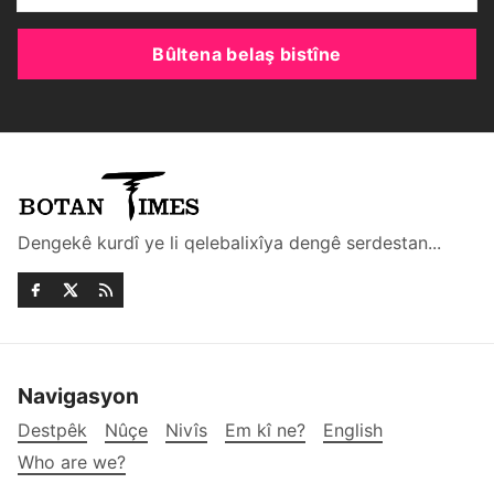
Bûltena belaş bistîne
Dengekê kurdî ye li qelebalixîya dengê serdestan...
Navigasyon
Destpêk
Nûçe
Nivîs
Em kî ne?
English
Who are we?