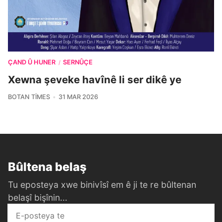
ÇAND Û HUNER
SERNÛÇE
/
Xewna şeveke havînê li ser dikê ye
BOTAN TIMES
31 MAR 2026
Bûltena belaş
Tu eposteya xwe binivîsî em ê ji te re bûltenan
belaşî bişînin...