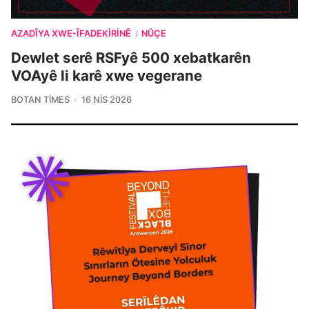
AZADÎYA XWE-ÎFADEKIRINÊ
NÛÇE
/
Dewlet serê RSFyê 500 xebatkarên
VOAyê li karê xwe vegerane
BOTAN TIMES
16 NIS 2026