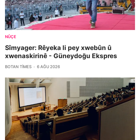
NÛÇE
Sîmyager: Rêyeka li pey xwebûn û
xwenaskirinê - Güneydoğu Ekspres
BOTAN TIMES
6 AĞU 2026