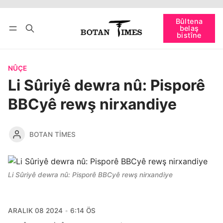
Têkevê
Bûltena belaş bistîne
Bûltena
belaş
bişopîne
bistîne
NÛÇE
Li Sûriyê dewra nû: Pisporê
BBCyê rewş nirxandiye
BOTAN TIMES
Li Sûriyê dewra nû: Pisporê BBCyê rewş nirxandiye
ARALIK 08 2024
6:14 ÖS