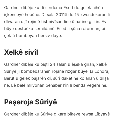
Gardner dibêje ku di serdema Esed de gelek cihên
îşkenceyê hebûne. Di sala 2011ê de 15 xwendekaran li
dîwaran dijî rejîmê tişt nivîsandine û hatine girtin. Ev
bûye destpêka serhildanê. Esed li şûna reforman, bi
çek û bombeyan bersiv daye.
Xelkê sivîl
Gardner dibêje ku piştî 24 salan û êşeka giran, xelkê
Sûriyê ji bombebaranên rojane rizgar bûye. Li Londra,
Bêrût û gelek bajarên dî, sûrî daketine kolanan û dilşa
ne. Lê belê milyonan penaber hîn li benda vegerê ne.
Paşeroja Sûriyê
Gardner dibêje ku Sûriye dikare bikeve rewşa Lîbyayê