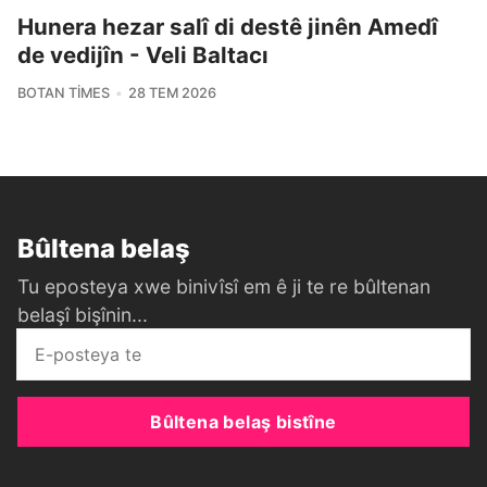
Hunera hezar salî di destê jinên Amedî
de vedijîn - Veli Baltacı
BOTAN TIMES
28 TEM 2026
Bûltena belaş
Tu eposteya xwe binivîsî em ê ji te re bûltenan
belaşî bişînin...
Bûltena belaş bistîne