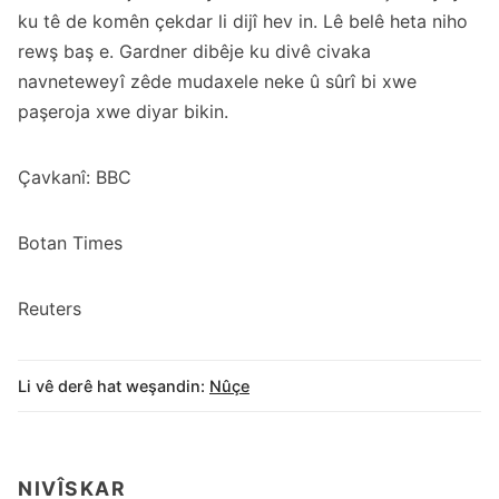
ku tê de komên çekdar li dijî hev in. Lê belê heta niho
rewş baş e. Gardner dibêje ku divê civaka
navneteweyî zêde mudaxele neke û sûrî bi xwe
paşeroja xwe diyar bikin.
Çavkanî: BBC
Botan Times
Reuters
Li vê derê hat weşandin:
Nûçe
NIVÎSKAR