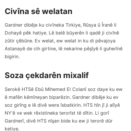
Civîna sê welatan
Gardner dibêje ku civîneka Tirkiye, Rûsya û Îranê li
Dohayê pêk hatiye. Lê belê bûyerên li qadê ji civînê
zûtir çêbûne. Ev welat, ew welat in ku di pêvajoya
Astanayê de cih girtine, lê nekarine pêşîyê li guherînê
bigirin.
Soza çekdarên mixalif
Serokê HTSê Ebû Mihemed El Colanî soz daye ku ew
ê mafên kêmîneyan biparêzin. Gardner dibêje ku ev
soz girîng e lê divê were îsbatkirin. HTS hîn jî ji alîyê
NY'ê ve wek rêxistineka terorîst tê dîtin. Li gorî
Gardnerî, divê HTS nîşan bide ku ew ji terorê dûr
ketiye.