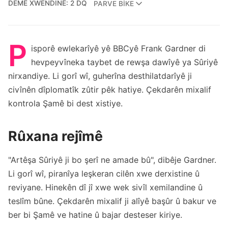
DEMÊ XWENDINÊ: 2 DQ
PARVE BIKE
P
isporê ewlekarîyê yê BBCyê Frank Gardner di
hevpeyvîneka taybet de rewşa dawîyê ya Sûriyê
nirxandiye. Li gorî wî, guherîna desthilatdarîyê ji
civînên dîplomatîk zûtir pêk hatiye. Çekdarên mixalif
kontrola Şamê bi dest xistiye.
Rûxana rejîmê
"Artêşa Sûriyê ji bo şerî ne amade bû", dibêje Gardner.
Li gorî wî, piranîya leşkeran cilên xwe derxistine û
reviyane. Hinekên dî jî xwe wek sivîl xemilandine û
teslîm bûne. Çekdarên mixalif ji alîyê başûr û bakur ve
ber bi Şamê ve hatine û bajar desteser kiriye.