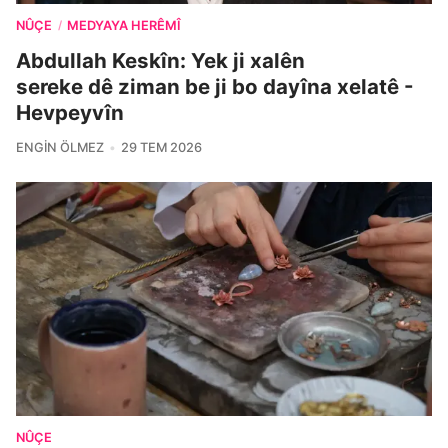
NÛÇE
MEDYAYA HERÊMÎ
/
Abdullah Keskîn: Yek ji xalên
sereke dê ziman be ji bo dayîna xelatê -
Hevpeyvîn
ENGIN ÖLMEZ
29 TEM 2026
NÛÇE