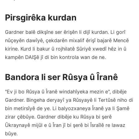
Pirsgirêka kurdan
Gardner balê dikşîne ser êrişên li dijî kurdan. Li gorî
nûçeyên dawîyê, çekdarên mixalif êrişî bajarê Mencê
kirine. Kurd li bakur û rojhilatê Sûriyê xwedî hêz in û
kampên DAIŞê jî di bin kontrola wan de ne.
Bandora li ser Rûsya û Îranê
"Ev ji bo Rûsya û Îranê windahîyeka mezin e", dibêje
Gardner. Bingeha deryayî ya Rûsyayê li Tertûsê niho di
bin metirsîyê de ye. Li balyozxaneya Îranê ya li Şamê
zirar çêbûye. Gardner dibêje ku Rûsya bi şerê
Ûkraynayê mijûl e û Îran jî bi şerê bi Îsraîlê re lawaz
bûye.