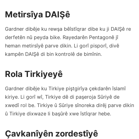
Metirsîya DAIŞê
Gardner dibêje ku rewşa bêîstîqrar dibe ku ji DAIŞê re
derfetên nû peyda bike. Rayedarên Pentagonê jî
heman metirsîyê parve dikin. Li gorî pisporî, divê
kampên DAIŞê di bin kontrolê de bimînin.
Rola Tirkiyeyê
Gardner dibêje ku Tirkiye piştgirîya çekdarên îslamî
kiriye. Li gorî wî, Tirkiye dê di paşeroja Sûriyê de
xwedî rol be. Tirkiye û Sûriye sînoreka dirêj parve dikin
û Tirkiye dixwaze li başûrê xwe îstîqrar hebe.
Çavkanîyên zordestîyê