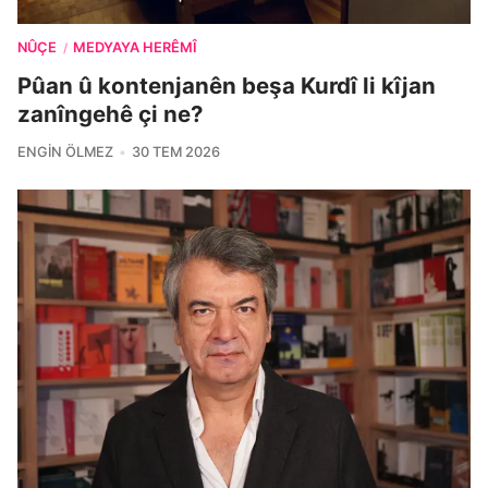
NÛÇE
MEDYAYA HERÊMÎ
/
Pûan û kontenjanên beşa Kurdî li kîjan
zanîngehê çi ne?
ENGIN ÖLMEZ
30 TEM 2026