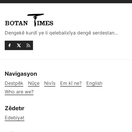
Dengekê kurdî ye li qelebalixîya dengê serdestan...
Navigasyon
Destpêk
Nûçe
Nivîs
Em kî ne?
English
Who are we?
Zêdetır
Edebiyat