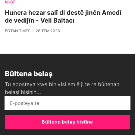
NÛÇE
Hunera hezar salî di destê jinên Amedî
de vedijîn - Veli Baltacı
BOTAN TIMES
28 TEM 2026
Bûltena belaş
Tu eposteya xwe binivîsî em ê ji te re bûltenan
belaşî bişînin...
Bûltena belaş bistîne