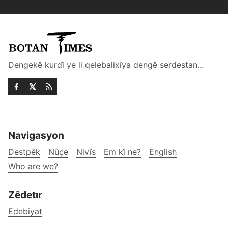
Dengekê kurdî ye li qelebalixîya dengê serdestan...
Navigasyon
Destpêk
Nûçe
Nivîs
Em kî ne?
English
Who are we?
Zêdetır
Edebiyat