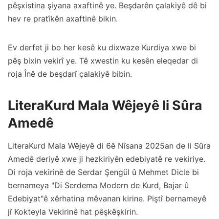
pêşxistina şiyana axaftinê ye. Beşdarên çalakiyê dê bi
hev re pratîkên axaftinê bikin.
Ev derfet ji bo her kesê ku dixwaze Kurdiya xwe bi
pêş bixin vekirî ye. Tê xwestin ku kesên eleqedar di
roja Înê de beşdarî çalakiyê bibin.
LiteraKurd Mala Wêjeyê li Sûra
Amedê
LiteraKurd Mala Wêjeyê di 6ê Nîsana 2025an de li Sûra
Amedê deriyê xwe ji hezkiriyên edebiyatê re vekiriye.
Di roja vekirinê de Serdar Şengül û Mehmet Dicle bi
bernameya "Di Serdema Modern de Kurd, Bajar û
Edebiyat"ê xêrhatina mêvanan kirine. Piştî bernameyê
jî Kokteyla Vekirinê hat pêşkêşkirin.