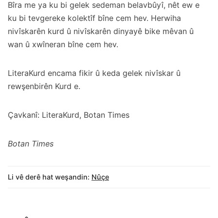
Bîra me ya ku bi gelek sedeman belavbûyî, nêt ew e
ku bi tevgereke kolektîf bîne cem hev. Herwiha
nivîskarên kurd û nivîskarên dinyayê bike mêvan û
wan û xwîneran bîne cem hev.
LiteraKurd encama fikir û keda gelek nivîskar û
rewşenbirên Kurd e.
Çavkanî: LiteraKurd, Botan Times
Botan Times
Li vê derê hat weşandin:
Nûçe