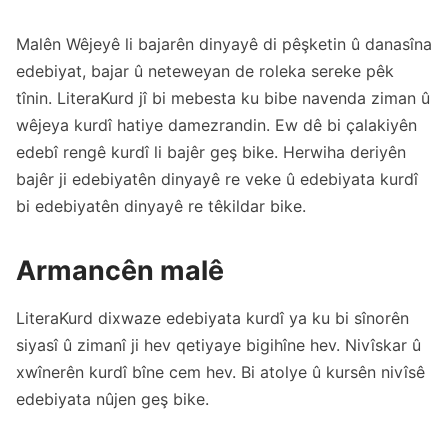
Malên Wêjeyê li bajarên dinyayê di pêşketin û danasîna
edebiyat, bajar û neteweyan de roleka sereke pêk
tînin. LiteraKurd jî bi mebesta ku bibe navenda ziman û
wêjeya kurdî hatiye damezrandin. Ew dê bi çalakiyên
edebî rengê kurdî li bajêr geş bike. Herwiha deriyên
bajêr ji edebiyatên dinyayê re veke û edebiyata kurdî
bi edebiyatên dinyayê re têkildar bike.
Armancên malê
LiteraKurd dixwaze edebiyata kurdî ya ku bi sînorên
siyasî û zimanî ji hev qetiyaye bigihîne hev. Nivîskar û
xwînerên kurdî bîne cem hev. Bi atolye û kursên nivîsê
edebiyata nûjen geş bike.