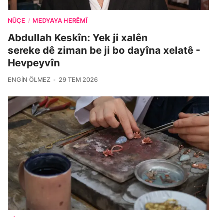
NÛÇE
MEDYAYA HERÊMÎ
/
Abdullah Keskîn: Yek ji xalên
sereke dê ziman be ji bo dayîna xelatê -
Hevpeyvîn
ENGIN ÖLMEZ
29 TEM 2026