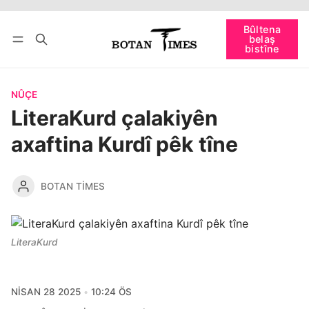
Têkevê
Bûltena belaş bistîne
Bûltena
belaş
bişopîne
bistîne
NÛÇE
LiteraKurd çalakiyên
axaftina Kurdî pêk tîne
BOTAN TIMES
LiteraKurd
NISAN 28 2025
10:24 ÖS