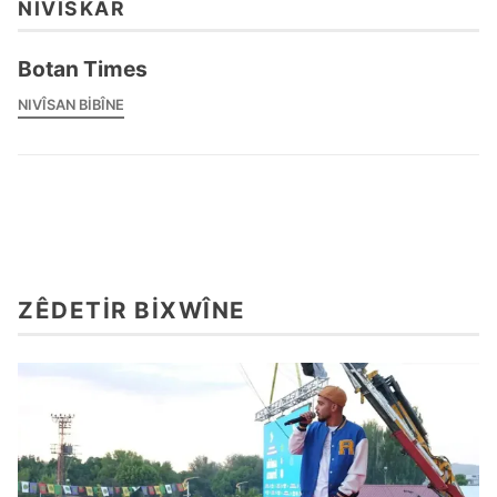
NIVÎSKAR
Botan Times
NIVÎSAN BIBÎNE
ZÊDETIR BIXWÎNE