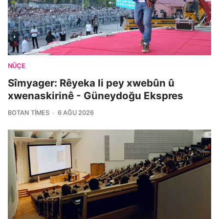
NÛÇE
Sîmyager: Rêyeka li pey xwebûn û
xwenaskirinê - Güneydoğu Ekspres
BOTAN TIMES
6 AĞU 2026