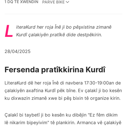
1 DQ TÊ XWENDIN
PARVE BIKE
L
iteraKurd her roja Înê ji bo pêşxistina zimanê
Kurdî çalakiyên pratîkê dide destpêkirin.
28/04/2025
Fersenda pratîkkirina Kurdî
LiteraKurd dê her roja Înê di navbera 17:30-19:00an de
çalakiyên axaftina Kurdî pêk bîne. Ev çalakî ji bo kesên
ku dixwazin zimanê xwe bi pêş bixin tê organize kirin.
Çalakî bi taybetî ji bo kesên ku dibêjin "Ez fêm dikim
lê nikarim bipeyivim" tê plankirin. Armanca vê çalakiyê