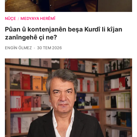
NÛÇE
MEDYAYA HERÊMÎ
/
Pûan û kontenjanên beşa Kurdî li kîjan
zanîngehê çi ne?
ENGIN ÖLMEZ
30 TEM 2026