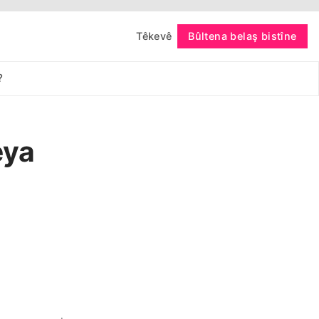
Têkevê
Bûltena belaş bistîne
bişopîne
?
eya