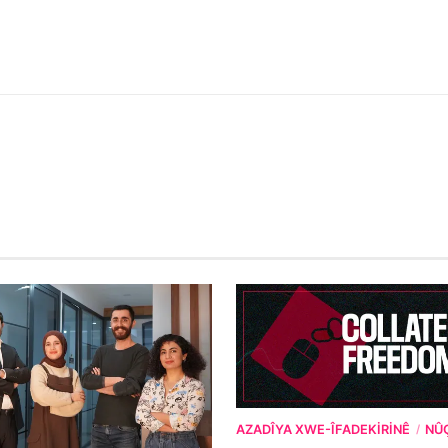
AZADÎYA XWE-ÎFADEKIRINÊ
NÛ
/