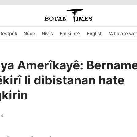
Destpêk
Nûçe
Nivîs
Em kî ne?
English
Who are we
ya Amerîkayê: Bernam
kirî li dibistanan hate
kirin
ES