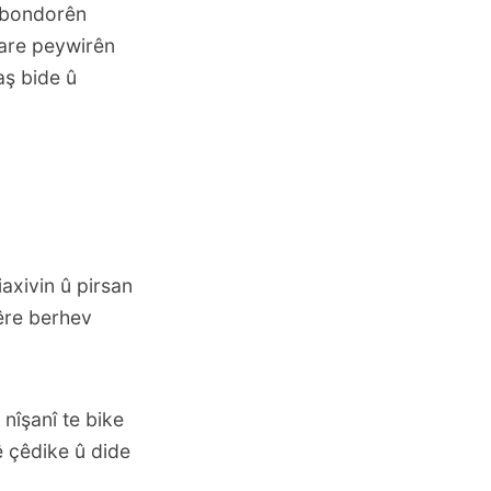
 bondorên
kare peywirên
aş bide û
axivin û pirsan
êre berhev
nîşanî te bike
 çêdike û dide