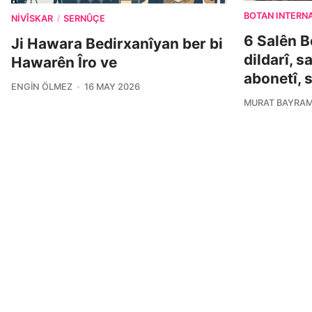
BOTAN INTERN
NIVÎSKAR
SERNÛÇE
/
6 Salên B
Ji Hawara Bedirxanîyan ber bi
dildarî, s
Hawarên Îro ve
abonetî, 
ENGIN ÖLMEZ
16 MAY 2026
MURAT BAYRA