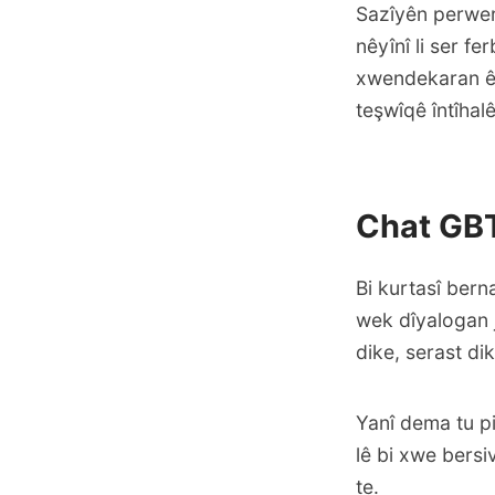
Sazîyên perwe
nêyînî li ser 
xwendekaran ên
teşwîqê întîhalê
Chat GBT
Bi kurtasî bern
wek dîyalogan 
dike, serast di
Yanî dema tu pi
lê bi xwe bers
te.