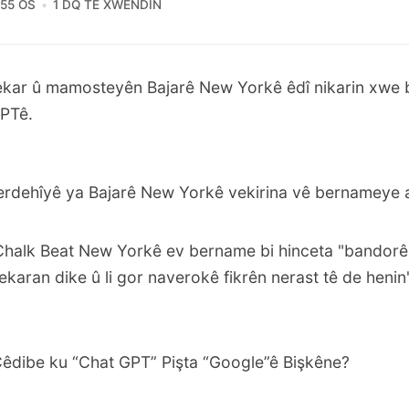
:55 ÖS
1 DQ TÊ XWENDIN
kar û mamosteyên Bajarê New Yorkê êdî nikarin xwe b
PTê.
dehîyê ya Bajarê New Yorkê vekirina vê bernameye a
Chalk Beat New Yorkê
ev bername bi hinceta "bandorên 
aran dike û li gor naverokê fikrên nerast tê de henin
Çêdibe ku “Chat GPT” Pişta “Google”ê Bişkêne?