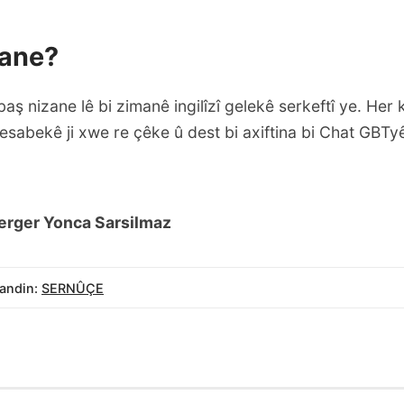
zane?
aş nizane lê bi zimanê ingilîzî gelekê serkeftî ye. Her 
sabekê ji xwe re çêke û dest bi axiftina bi Chat GBTyê
erger Yonca Sarsilmaz
andin:
SERNÛÇE