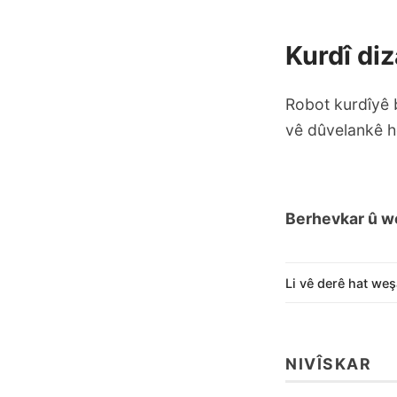
Kurdî di
Robot kurdîyê b
vê dûvelankê he
Berhevkar û w
Li vê derê hat weş
NIVÎSKAR