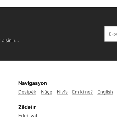
bişînin...
Navigasyon
Destpêk
Nûçe
Nivîs
Em kî ne?
English
Zêdetır
Edebiyat