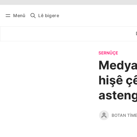
Menû
Lê bigere
Têkevê
Bûltena belaş bistîne
SERNÛÇE
Medya
hişê çê
asteng
BOTAN TIM