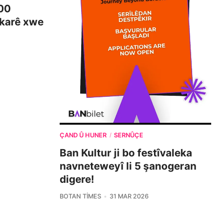
00
 karê xwe
ÇAND Û HUNER
SERNÛÇE
/
Ban Kultur ji bo festîvaleka
navneteweyî li 5 şanogeran
digere!
BOTAN TIMES
31 MAR 2026