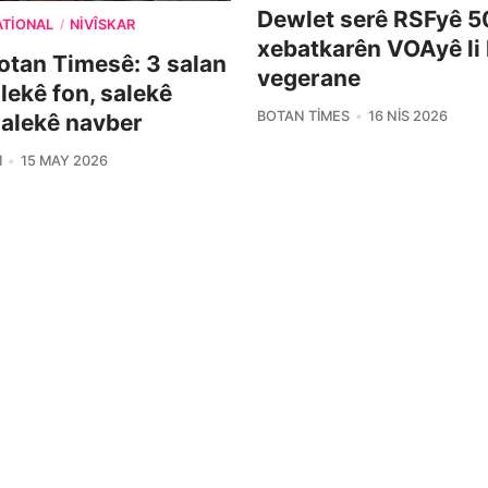
Dewlet serê RSFyê 5
ATIONAL
NIVÎSKAR
/
xebatkarên VOAyê li
otan Timesê: 3 salan
vegerane
alekê fon, salekê
BOTAN TIMES
16 NIS 2026
salekê navber
M
15 MAY 2026