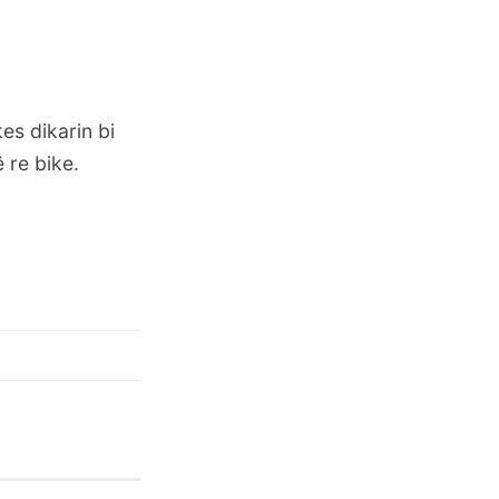
kes dikarin
bi
 re bike.