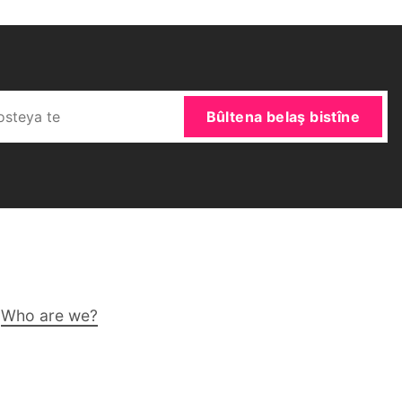
Bûltena belaş bistîne
Who are we?