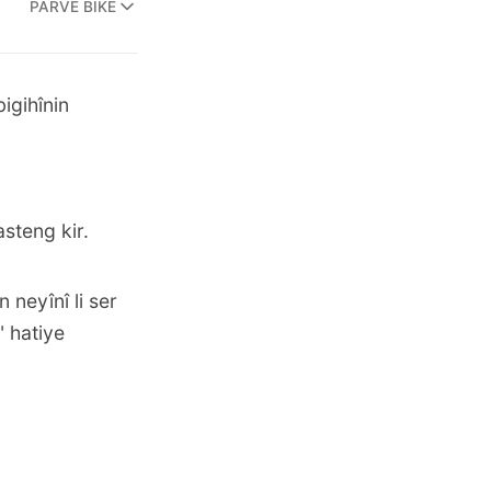
PARVE BIKE
igihînin
steng kir.
neyînî li ser
" hatiye