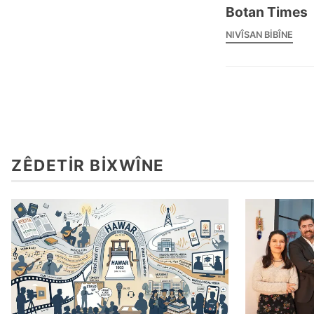
Botan Times
NIVÎSAN BIBÎNE
ZÊDETIR BIXWÎNE