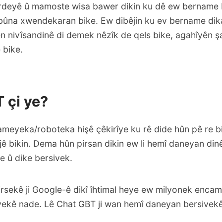
rdeyê û mamoste wisa bawer dikin ku dê ew bername
ferbûna xwendekaran bike. Ew dibêjin ku ev bername di
 nivîsandinê di demek nêzîk de qels bike, agahîyên ş
 bike.
 çi ye?
ameyeka/roboteka hişê çêkirîye ku rê dide hûn pê re bi
jê bikin. Dema hûn pirsan dikin ew li hemî daneyan din
ke û dike bersivek.
rsekê ji Google-ê dikî îhtimal heye ew milyonek encam 
ivekê nade. Lê Chat GBT ji wan hemî daneyan bersivekê