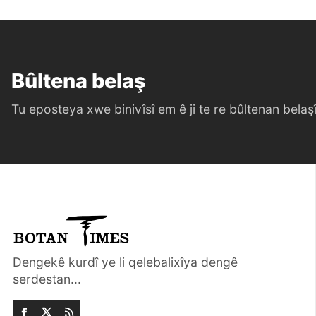
Bûltena belaş
Tu eposteya xwe binivîsî em ê ji te re bûltenan belaşî 
Dengekê kurdî ye li qelebalixîya dengê
serdestan...