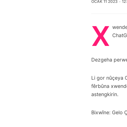
OCAK 11 2023
12
X
wende
ChatG
Dezgeha perwer
Li gor nûçeya
fêrbûna xwendek
astengkirin.
Bixwîne: Gelo 