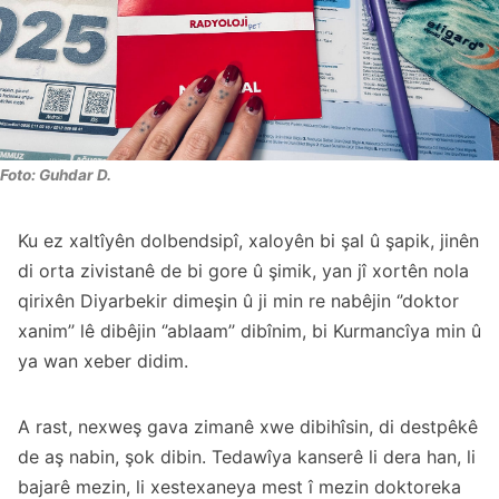
Foto: Guhdar D.
Ku ez xaltîyên dolbendsipî, xaloyên bi şal û şapik, jinên
di orta zivistanê de bi gore û şimik, yan jî xortên nola
qirixên Diyarbekir dimeşin û ji min re nabêjin ‘’doktor
xanim’’ lê dibêjin ‘’ablaam’’ dibînim, bi Kurmancîya min û
ya wan xeber didim.
A rast, nexweş gava zimanê xwe dibihîsin, di destpêkê
de aş nabin, şok dibin. Tedawîya kanserê li dera han, li
bajarê mezin, li xestexaneya mest î mezin doktoreka