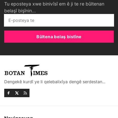
Tu eposteya xwe binivîsî em ê ji te re bûltenan
belaşî bişînin...
Bûltena belaş bistîne
Dengekê kurdî ye li qelebalixîya dengê serdestan...