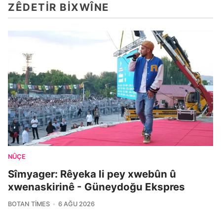
ZÊDETIR BIXWÎNE
NÛÇE
Sîmyager: Rêyeka li pey xwebûn û
xwenaskirinê - Güneydoğu Ekspres
BOTAN TIMES
6 AĞU 2026