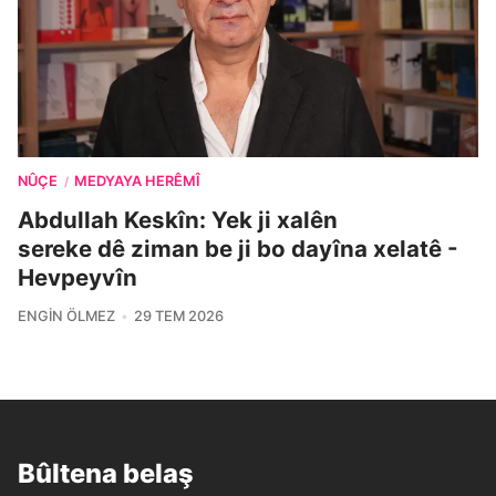
NÛÇE
MEDYAYA HERÊMÎ
/
Abdullah Keskîn: Yek ji xalên
sereke dê ziman be ji bo dayîna xelatê -
Hevpeyvîn
ENGIN ÖLMEZ
29 TEM 2026
Bûltena belaş