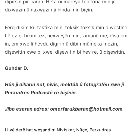
dipirsin pir caran. Heta numareya telefona min jî
dixwazin û naxwazin ji hinda min biçin.
Ferq dikim ku taktîka min, toksîk toksîk min diwestîne.
Lê ez çi bikim, ez, nexweşên min, zimanê me, dîsa em
in, em xwe li hevdu digirin û dibin mûmeka mezin,
dişewitin xwe bi xwe, dişewitin bi hev re, û dişewitin.
Guhdar D.
Hûn jî dikarin not, nivîs, mektûb û fotografên xwe ji
Perxudres Podcastê re bişînin.
Jibo eseran adres: omerfarukbaran@hotmail.com
Li vê derê hat weşandin:
Nivîskar
,
Nûçe
,
Perxudres