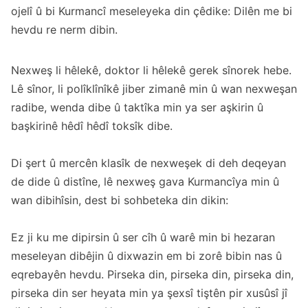
ojelî û bi Kurmancî meseleyeka din çêdike: Dilên me bi
hevdu re nerm dibin.
Nexweş li hêlekê, doktor li hêlekê gerek sînorek hebe.
Lê sînor, li polîklînîkê jiber zimanê min û wan nexweşan
radibe, wenda dibe û taktîka min ya ser aşkirin û
başkirinê hêdî hêdî toksîk dibe.
Di şert û mercên klasîk de nexweşek di deh deqeyan
de dide û distîne, lê nexweş gava Kurmancîya min û
wan dibihîsin, dest bi sohbeteka din dikin:
Ez ji ku me dipirsin û ser cîh û warê min bi hezaran
meseleyan dibêjin û dixwazin em bi zorê bibin nas û
eqrebayên hevdu. Pirseka din, pirseka din, pirseka din,
pirseka din ser heyata min ya şexsî tiştên pir xusûsî jî