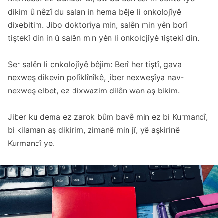
dikim û nêzî du salan in hema bêje li onkolojîyê
dixebitim. Jibo doktorîya min, salên min yên borî
tiştekî din in û salên min yên li onkolojîyê tiştekî din.
Ser salên li onkolojîyê bêjim: Berî her tiştî, gava
nexweş dikevin polîklînîkê, jiber nexweşîya nav-
nexweş elbet, ez dixwazim dilên wan aş bikim.
Jiber ku dema ez zarok bûm bavê min ez bi Kurmancî,
bi kilaman aş dikirim, zimanê min jî, yê aşkirinê
Kurmancî ye.