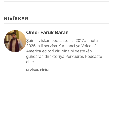
NIVÎSKAR
Omer Faruk Baran
Şair, nivîskar, podcaster. Ji 2017an heta
2025an li servîsa Kurmancî ya Voice of
America edîtorî kir. Niha bi destekên
guhdaran dîrektorîya Perxudres Podcastê
dike.
NIVÎSAN BIBÎNE