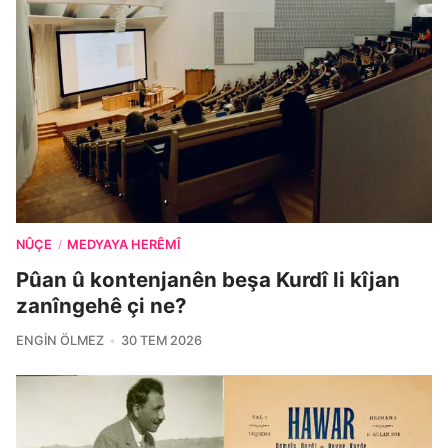
NÛÇE
MEDYAYA HERÊMÎ
/
Pûan û kontenjanên beşa Kurdî li kîjan
zanîngehê çi ne?
ENGIN ÖLMEZ
30 TEM 2026