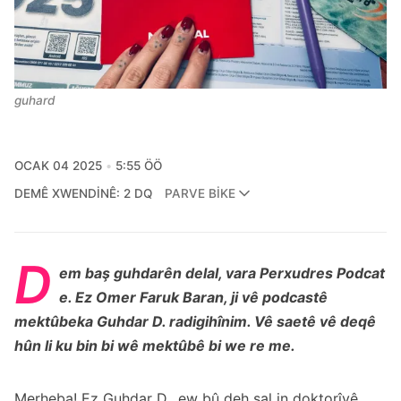
guhard
OCAK 04 2025
5:55 ÖÖ
DEMÊ XWENDINÊ: 2 DQ
PARVE BIKE
D
em baş guhdarên delal, vara Perxudres Podcat
e. Ez Omer Faruk Baran, ji vê podcastê
mektûbeka Guhdar D. radigihînim. Vê saetê vê deqê
hûn li ku bin bi wê mektûbê bi we re me.
Merheba! Ez Guhdar D., ew bû deh sal in doktorîyê