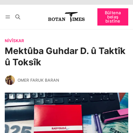
Têkevê
Bûltena belaş bistîne
Bûltena
belaş
bişopîne
bistîne
NIVÎSKAR
Mektûba Guhdar D. û Taktîk
û Toksîk
OMER FARUK BARAN