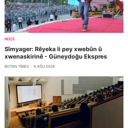
NÛÇE
Sîmyager: Rêyeka li pey xwebûn û
xwenaskirinê - Güneydoğu Ekspres
BOTAN TIMES
6 AĞU 2026