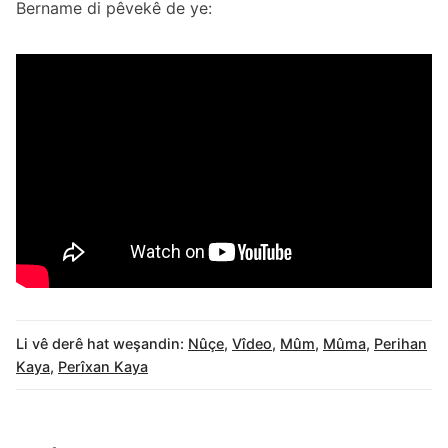
Bername di pêvekê de ye:
Li vê derê hat weşandin:
Nûçe
,
Vîdeo
,
Mûm
,
Mûma
,
Perihan
Kaya
,
Perîxan Kaya