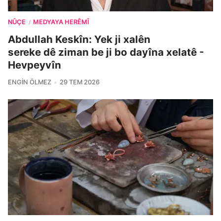
NÛÇE
MEDYAYA HERÊMÎ
/
Abdullah Keskîn: Yek ji xalên
sereke dê ziman be ji bo dayîna xelatê -
Hevpeyvîn
ENGIN ÖLMEZ
29 TEM 2026