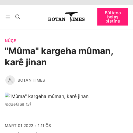
Têkevê
Bûltena belaş bistîne
Bûltena
belaş
bişopîne
bistîne
NÛÇE
"Mûma" kargeha mûman,
karê jinan
BOTAN TIMES
mqdefault (3)
MART 01 2022
1:11 ÖS