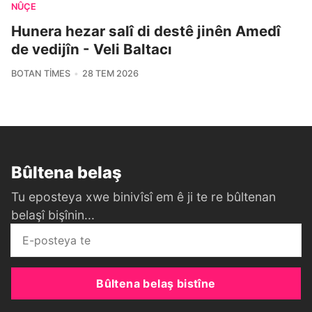
NÛÇE
Hunera hezar salî di destê jinên Amedî
de vedijîn - Veli Baltacı
BOTAN TIMES
28 TEM 2026
Bûltena belaş
Tu eposteya xwe binivîsî em ê ji te re bûltenan
belaşî bişînin...
Bûltena belaş bistîne