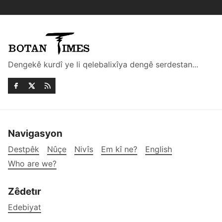
Dengekê kurdî ye li qelebalixîya dengê serdestan...
Navigasyon
Destpêk
Nûçe
Nivîs
Em kî ne?
English
Who are we?
Zêdetır
Edebiyat