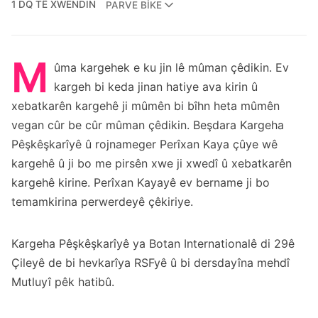
1 DQ TÊ XWENDIN
PARVE BIKE
M
ûma kargehek e ku jin lê mûman çêdikin. Ev
kargeh bi keda jinan hatiye ava kirin û
xebatkarên kargehê ji mûmên bi bîhn heta mûmên
vegan cûr be cûr mûman çêdikin. Beşdara Kargeha
Pêşkêşkarîyê û rojnameger Perîxan Kaya çûye wê
kargehê û ji bo me pirsên xwe ji xwedî û xebatkarên
kargehê kirine. Perîxan Kayayê ev bername ji bo
temamkirina perwerdeyê çêkiriye.
Kargeha Pêşkêşkarîyê ya Botan Internationalê di 29ê
Çileyê de bi hevkarîya RSFyê û bi dersdayîna mehdî
Mutluyî pêk hatibû.