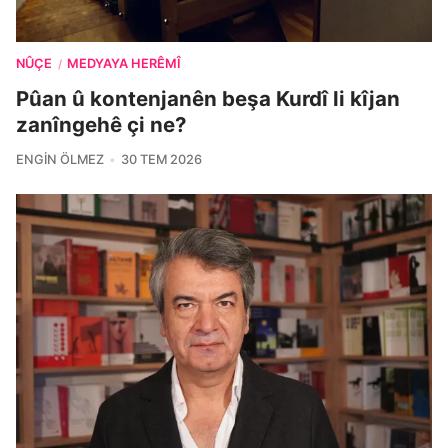
NÛÇE
MEDYAYA HERÊMÎ
/
Pûan û kontenjanên beşa Kurdî li kîjan
zanîngehê çi ne?
ENGIN ÖLMEZ
30 TEM 2026