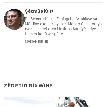
Şêxmûs Kurt
Dr. Şêxmus Kurt li Zanîngeha Artûklûyê ya
Mêrdînê akademîsyen e. Master û doktoraya
xwe li ser xebatên hînkirina Kurdîyê kiriye.
Helbestkar û wergêr e.
NIVÎSAN BIBÎNE
ZÊDETIR BIXWÎNE