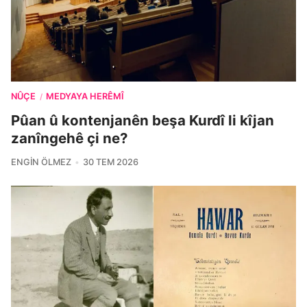
NÛÇE
MEDYAYA HERÊMÎ
/
Pûan û kontenjanên beşa Kurdî li kîjan
zanîngehê çi ne?
ENGIN ÖLMEZ
30 TEM 2026