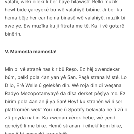
valahî, wekî cilekî li ber bayê hilawistî. Belkî muzîk
hewl bide çareyekê bo wê valahîyê bibîne. Ji ber ku
hema bêje her car hema binasê wê valahîyê, muzîk bi
xwe ye. Ew muzîka ku ji fitrata me tê.
Ka li vê gotarê
binêrin
.
V. Mamosta mamosta!
Min bi vê
stranê
nas kiribû Reşo. Ez hêj xwendekar
bûm, belkî pola 4an yan yê 5an. Paşê strana Mistê, Lo
Dilo, Erê Welle û gelekên din. Wê roja din di weşana
Radyo Mezopotamyayê da dîsa derket pêşîya me. Ez
birim pola 4an an jî ya 5an! Heyf ku stranên wî li ser
platfromên wekî YouTube û Spotify belavala ne û zû bi
zû peyda nabin. Ka xwedan xêrek hebe, wê çend
qencîyê li me bike. Hemû stranan li cihekî kom bike,
hem jî bi awayekî kronolojîk.