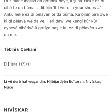
Di zimanê ingilîzî da gotinek heye, li şûna ‘Heke ez di
cihê te da bûma…’ dibêjin ‘If I were in your shoes …’
Anku heke ez di pêlavên te da bûma. Ka bînin bîra xwe
kî di pêlava we da ye. Herî dawî we kengî kûr kûr li
eyneyê nihêrîyê û gotîye baş e ku ez di pêlavên xwe
da me.
Têbînî û Çavkanî
[1]
Îsra (17)/11
Li vê derê hat weşandin:
Hilbijartîyên Edîtoran
,
Nivîskar
,
Nûçe
NIVÎSKAR