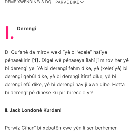
DEMÊ XWENDINÊ: 3 DQ
PARVE BIKE
I.
Derengî
Di Qur’anê da mirov wekî “yê bi ‘ecele” hatîye
pênasekirin
[1].
Digel wê pênaseya îlahî jî mirov her yê
bi derengî ye. Yê bi derengî fehm dike, yê (xeletîyê) bi
derengî qebûl dike, yê bi derengî îtîraf dike, yê bi
derengî efû dike, yê bi derengî hay ji xwe dibe. Hetta
bi derengî pê dihese ku pir bi ‘ecele ye!
II. Jack Londonê Kurdan!
Perwîz Cîhanî bi xebatên xwe yên li ser berhemên