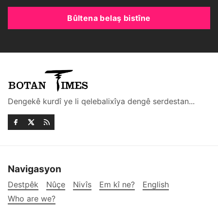
Bûltena belaş bistîne
Dengekê kurdî ye li qelebalixîya dengê serdestan...
Navigasyon
Destpêk
Nûçe
Nivîs
Em kî ne?
English
Who are we?