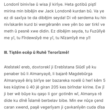
Londonî binivîse û wisa jî kirîye. Heta gotibû piştî
mirina min bibêjin ew Jack Londonê kurdan bû. Va ye
ez di saxîya te da dibêjim seyda! Di vê serdema ku hin
nivîskarên kurd bi wergêranên xwe yên bo ser tirkî ve
meth û pesnê xwe didin. Ez dibêjim seyda, tu Fuzûlîyê
me yî, tu Fîrdewsîyê me yî, tu Nîzamîyê me yî!
III. Tiştên ecêp û Ruhê Terorîzmê!
Ateîstekî ereb, doxtorekî ji Erebîstana Siûdî yê ku
penaber bû li Almanyayê, li bajarê Magdebûrga
Almanyayê
êriş birîye ser bazareka noelê
û herî kêm 5
kes kûştine û 40 jê giran 205 kes birîndar kirine. Ew jî
ji ber wê bûye ku qaşo li gor gotinên wî, Almanya rê
dide ku dînê Îslamê berbelav bibe. Min ew nûçe çend
caran xwend, paşê vegerîyam ji çavkanîyên cuda dîsa