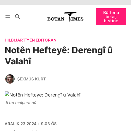
Têkevê
Bûltena belaş bistîne
Bûltena
belaş
bişopîne
bistîne
HILBIJARTÎYÊN EDÎTORAN
Notên Hefteyê: Derengî û
Valahî
ŞÊXMÛS KURT
Ji bo malpera nû
ARALIK 23 2024
9:03 ÖS