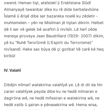
xwend. Heman tişt, ateîstekî ji Erebîstana Siûdî
Almanyayê tawanbar dike ku rê dide berbelavbûna
Îslamê û êrişê dibe ser bazareka noelê ku zêdetir -
muhtemelen – yên ne Misilman jê tiştan dikirin. Helbet
dê li ser vê gelek bê axaftin û nivîsîn. Lê herî zêde
mereqa şiroveya Jean Baudrillard (1929- 2007) dikim,
yê ku
“Ruhê Terorîzmê (L’Espirit du Terrorisme)”
nivîsandî. Heke sax bûya dê çi gotiba! Vê carê kê heq
kiribû!
IV. Valahî
Dibêjin mîmarî watekirina valahîyê ye. Lê di dil da hin
caran valahîyek peyda dibe ku ne hedê mîmaran e
dagirtina wê, ne hedê mifesiran e watekirina wê, ne
hedê xatib û şairan e pênasekirina wê. Hema wisa,