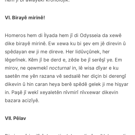
VI. Birayê mirinê!
Homeros hem di İlyada hem jî di Odysseia da xewê
dike birayê mirinê. Ew xewa ku bi şev em jê direvin û
spêdayan ew ji me direve. Her lidûvçûnek, her
lêgerînek. Kêm jî be derd e, zêde be jî serêşî ye. Em
mirov, ne qewmekî
nocturnal
in, lê wisa dîyar e ku
saetên me yên razana vê sedsalê her diçin bi derengî
dikevin û hin caran heya berê spêdê gelek ji me hişyar
in. Paşê jî wekî xeyaletên nîvmirî nîvxewar dikevin
bazara acizîyê.
VII. Pêlav