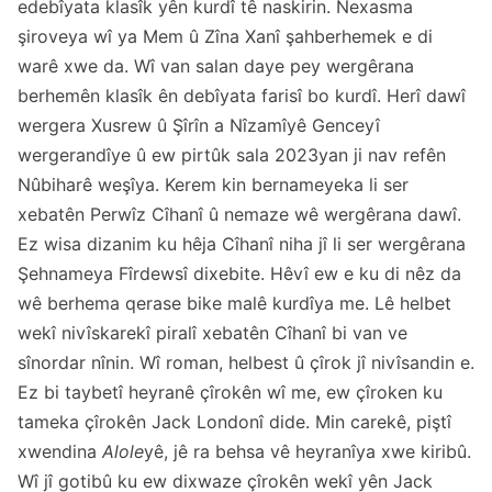
edebîyata klasîk yên kurdî tê naskirin. Nexasma
şiroveya wî ya Mem û Zîna Xanî şahberhemek e di
warê xwe da. Wî van salan daye pey wergêrana
berhemên klasîk ên debîyata farisî bo kurdî. Herî dawî
wergera Xusrew û Şîrîn a Nîzamîyê Genceyî
wergerandîye û ew pirtûk sala 2023yan ji nav refên
Nûbiharê weşîya. Kerem kin
bernameyeka li ser
xebatên Perwîz Cîhanî û nemaze wê wergêrana dawî
.
Ez wisa dizanim ku hêja Cîhanî niha jî li ser wergêrana
Şehnameya Fîrdewsî dixebite. Hêvî ew e ku di nêz da
wê berhema qerase bike malê kurdîya me. Lê helbet
wekî nivîskarekî piralî xebatên Cîhanî bi van ve
sînordar nînin. Wî roman, helbest û çîrok jî nivîsandin e.
Ez bi taybetî heyranê çîrokên wî me, ew çîroken ku
tameka çîrokên Jack Londonî dide. Min carekê, piştî
xwendina
Alole
yê, jê ra behsa vê heyranîya xwe kiribû.
Wî jî gotibû ku ew dixwaze çîrokên wekî yên Jack