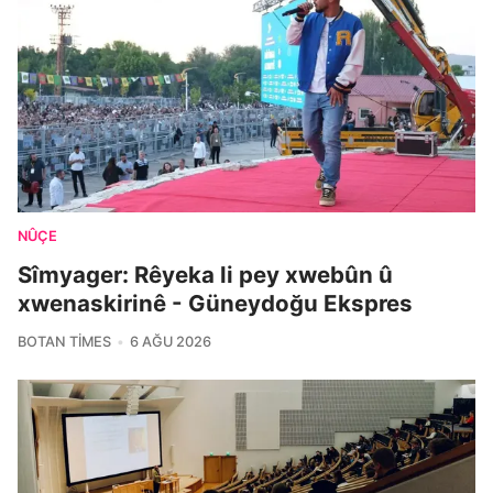
NÛÇE
Sîmyager: Rêyeka li pey xwebûn û
xwenaskirinê - Güneydoğu Ekspres
BOTAN TIMES
6 AĞU 2026