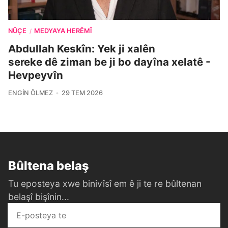
NÛÇE
MEDYAYA HERÊMÎ
/
Abdullah Keskîn: Yek ji xalên
sereke dê ziman be ji bo dayîna xelatê -
Hevpeyvîn
ENGIN ÖLMEZ
29 TEM 2026
Bûltena belaş
Tu eposteya xwe binivîsî em ê ji te re bûltenan
belaşî bişînin...