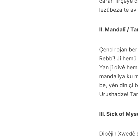
caran firçeyê d
lezûbeza te av û
II. Mandalî / T
Çend rojan ber
Rebbî! Ji hemû
Yan jî dîvê hem
mandalîya ku m
be, yên din çi 
Urushadze!
Ta
III. Sick of M
Dibêjin Xwedê 