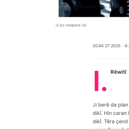
Ji bo malpera nû
OCAK 27 2025
9:
I.
Rêwitî
Ji berê da plan
dikî. Hin caran 
dikî. Têra çend 