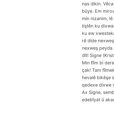
nas dikin. Vêca
bûye. Em mirov 
min nizanim, lê
tiştên ku dixwa
ku ew xwesteka 
rê dide nexweşî
nexweş peyda di
dît! Signe (Kri
Min fîlm bi der
çak! Tam fîlmek
hevalê bikêşe 
qedexe dixwe d
Ax Signe, sembo
edebîyat û aka