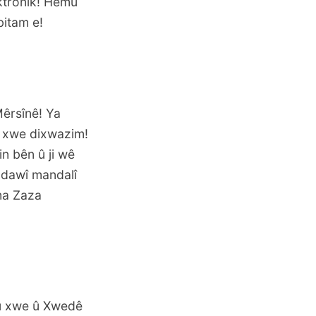
ektronîk! Hemû
bitam e!
Mêrsînê! Ya
a xwe dixwazim!
in bên û ji wê
 dawî mandalî
lma Zaza
ku xwe û Xwedê