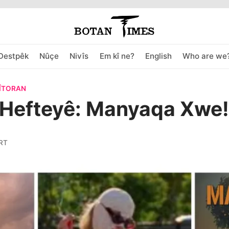
Destpêk
Nûçe
Nivîs
Em kî ne?
English
Who are we
DÎTORAN
 Hefteyê: Manyaqa Xwe!
RT