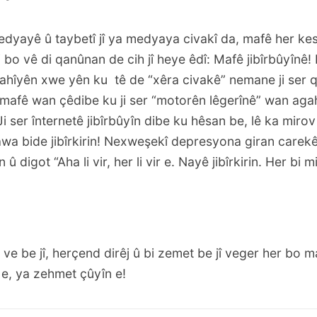
edyayê û taybetî jî ya medyaya civakî da, mafê her ke
 ji bo vê di qanûnan de cih jî heye êdî: Mafê jibîrbûyînê
ahîyên xwe yên ku tê de “xêra civakê” nemane ji ser 
 mafê wan çêdibe ku ji ser “motorên lêgerînê” wan agah
 Ji ser înternetê jibîrbûyîn dibe ku hêsan be, lê ka mirov
wa bide jibîrkirin! Nexweşekî depresyona giran carek
û digot “Aha li vir, her li vir e. Nayê jibîrkirin. Her bi m
 ve be jî, herçend dirêj û bi zemet be jî veger her bo m
 e, ya zehmet çûyîn e!