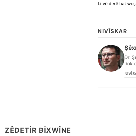
Li vê derê hat weş
NIVÎSKAR
Şêx
Dr. Ş
dokto
NIVÎS
ZÊDETIR BIXWÎNE