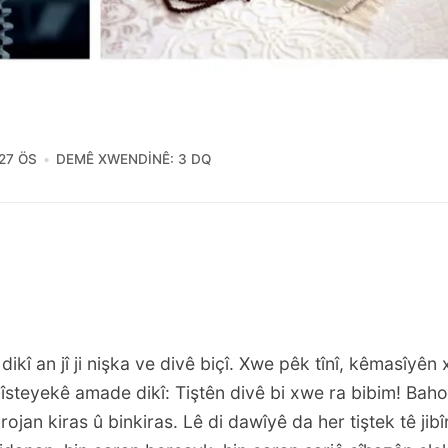
27 ÖS
DEMÊ XWENDINÊ: 3 DQ
 dikî an jî ji nişka ve divê biçî. Xwe pêk tînî, kêmasîy
lîsteyekê amade dikî: Tiştên divê bi xwe ra bibim! Baholê
rojan kiras û binkiras. Lê di dawîyê da her tiştek tê jibîr