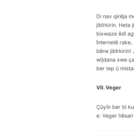
Di nav qirêja m
jibîrkirin. Heta
bixwaze êdî ag
înternetê rake,
bêne jibîrkirin!
wîjdana xwe ça
ber tep û mistan 
VII. Veger
Çûyîn ber bi ku
e: Veger hêsan