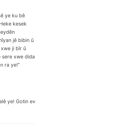
sê ye ku bê
! Heke kesek
qeydên
îyan jê bibin û
 xwe ji bîr û
ê sere xwe dida
in ra ye!”
alê ye! Gotin ev