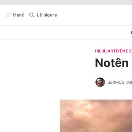
Menû
Lê bigere
Têkevê
Bûltena belaş bistîne
HILBIJARTÎYÊN E
Notên
ŞÊXMÛS KU