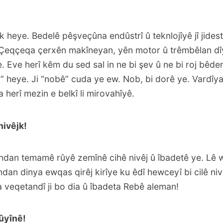
ek heye. Bedelê pêşveçûna endûstrî û teknlojîyê jî jide
Çeqçeqa çerxên makîneyan, yên motor û trêmbêlan dî
Eve herî kêm du sed sal in ne bi şev û ne bi roj bêden
” heye. Ji “nobê” cuda ye ew. Nob, bi dorê ye. Vardîya
a herî mezin e belkî li mirovahîyê.
nivêjk!
dan temamê rûyê zemînê cihê nivêj û îbadetê ye. Lê 
an dinya ewqas qirêj kirîye ku êdî hewceyî bi cilê ni
 veqetandî ji bo dia û îbadeta Rebê aleman!
bûyînê!