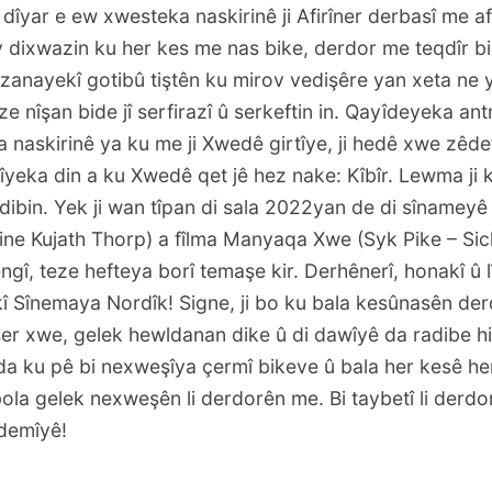
 dîyar e ew xwesteka naskirinê ji Afirîner derbasî me afi
dixwazin ku her kes me nas bike, derdor me teqdîr bik
 zanayekî gotibû tiştên ku mirov vedişêre yan xeta ne
ze nîşan bide jî serfirazî û serkeftin in. Qayîdeyeka an
naskirinê ya ku me ji Xwedê girtîye, ji hedê xwe zêdet
yeka din a ku Xwedê qet jê hez nake: Kîbîr. Lewma ji k
bin. Yek ji wan tîpan di sala 2022yan de di sînameyê 
stine Kujath Thorp) a fîlma Manyaqa Xwe (
Syk Pike – Sic
engî, teze hefteya borî temaşe kir. Derhênerî, honakî û 
î Sînemaya Nordîk! Signe, ji bo ku bala kesûnasên derd
ser xwe, gelek hewldanan dike û di dawîyê da radibe 
a ku pê bi nexweşîya çermî bikeve û bala her kesê her 
la gelek nexweşên li derdorên me. Bi taybetî li derdo
demîyê!