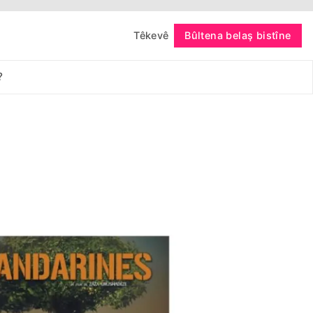
Têkevê
Bûltena belaş bistîne
bişopîne
?