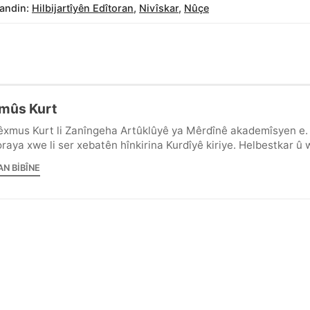
andin:
Hilbijartîyên Edîtoran
,
Nivîskar
,
Nûçe
mûs Kurt
êxmus Kurt li Zanîngeha Artûklûyê ya Mêrdînê akademîsyen e.
raya xwe li ser xebatên hînkirina Kurdîyê kiriye. Helbestkar û 
AN BIBÎNE