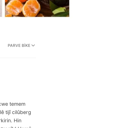
PARVE BIKE
ên xwe temem
 tijî cilûberg
kirin. Hin