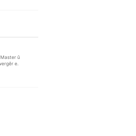
 Master û
wergêr e.