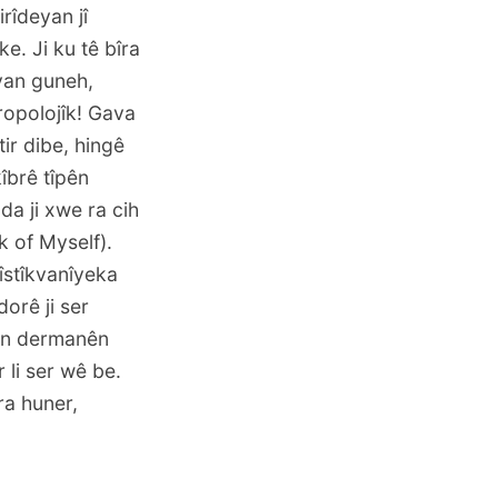
rîdeyan jî
e. Ji ku tê bîra
 yan guneh,
tropolojîk! Gava
ir dibe, hingê
îbrê tîpên
da ji xwe ra cih
k of Myself
).
lîstîkvanîyeka
orê ji ser
hin dermanên
li ser wê be.
ra huner,