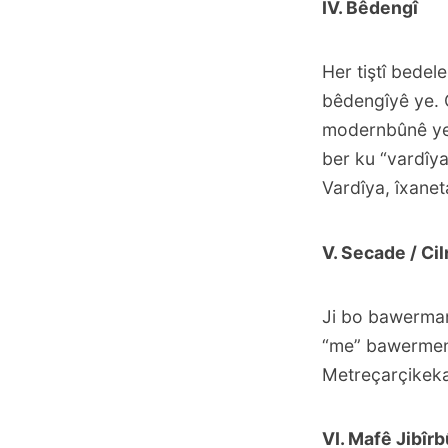
IV. Bêdengî
Her tiştî bedel
bêdengîyê ye. 
modernbûnê ye. 
ber ku “vardîya
Vardîya, îxanet
V. Secade / Cil
Ji bo bawerman
“me” bawermend
Metreçarçikeka
VI. Mafê Jibîr