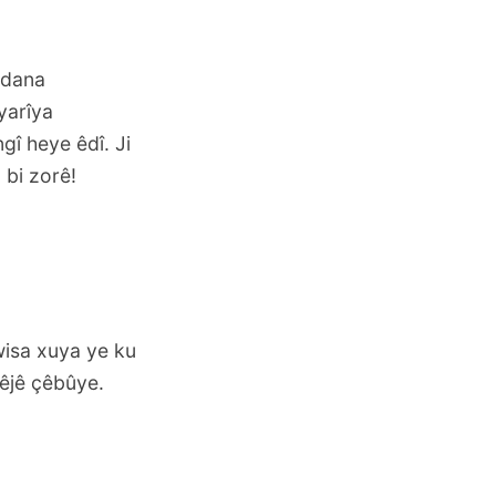
stdana
yarîya
gî heye êdî. Ji
 bi zorê!
wisa xuya ye ku
vêjê çêbûye.