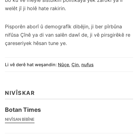
bo ku vê meylê sistbikin polîtîkaya yek zarokî ya li
welêt jî ji holê hate rakirin.
Pisporên aborî û demografîk dibêjin, ji ber pîrbûna
nifûsa Çînê ya di van salên dawî de, ji vê pirsgirêkê re
çareseriyek hêsan tune ye.
Li vê derê hat weşandin:
Nûçe
,
Çin
,
nufus
NIVÎSKAR
Botan Times
NIVÎSAN BIBÎNE