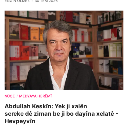
ENGIN ÖLMEZ
30 TEM 2026
NÛÇE
MEDYAYA HERÊMÎ
/
Abdullah Keskîn: Yek ji xalên
sereke dê ziman be ji bo dayîna xelatê -
Hevpeyvîn