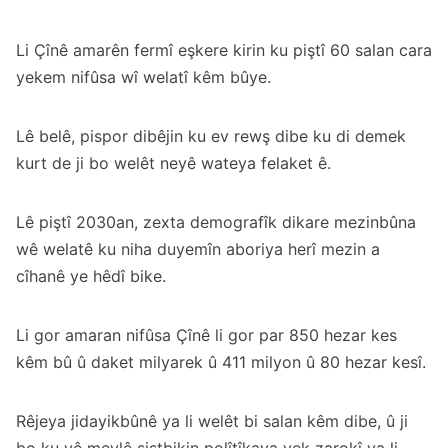
Li Çînê amarên fermî eşkere kirin ku piştî 60 salan cara
yekem nifûsa wî welatî kêm bûye.
Lê belê, pispor dibêjin ku ev rewş dibe ku di demek
kurt de ji bo welêt neyê wateya felaket ê.
Lê piştî 2030an, zexta demografîk dikare mezinbûna
wê welatê ku niha duyemîn aboriya herî mezin a
cîhanê ye hêdî bike.
Li gor amaran nifûsa Çînê li gor par 850 hezar kes
kêm bû û daket milyarek û 411 milyon û 80 hezar kesî.
Rêjeya jidayikbûnê ya li welêt bi salan kêm dibe, û ji