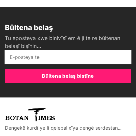
Bûltena belaş
Tu eposteya xwe binivîsî em ê ji te re bûltenan
belaşî bişînin...
Bûltena belaş bistîne
Dengekê kurdî ye li qelebalixîya dengê serdestan...