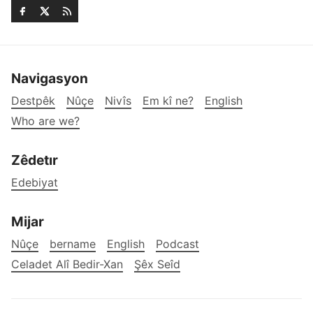
Navigasyon
Destpêk
Nûçe
Nivîs
Em kî ne?
English
Who are we?
Zêdetır
Edebiyat
Mijar
Nûçe
bername
English
Podcast
Celadet Alî Bedir-Xan
Şêx Seîd