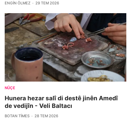
ENGIN ÖLMEZ
29 TEM 2026
NÛÇE
Hunera hezar salî di destê jinên Amedî
de vedijîn - Veli Baltacı
BOTAN TIMES
28 TEM 2026