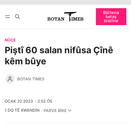
Têkevê
Bûltena belaş bistîne
Bûltena
belaş
bişopîne
bistîne
NÛÇE
Piştî 60 salan nifûsa Çînê
kêm bûye
BOTAN TIMES
OCAK 22 2023
2:52 ÖS
1 DQ TÊ XWENDIN
PARVE BIKE