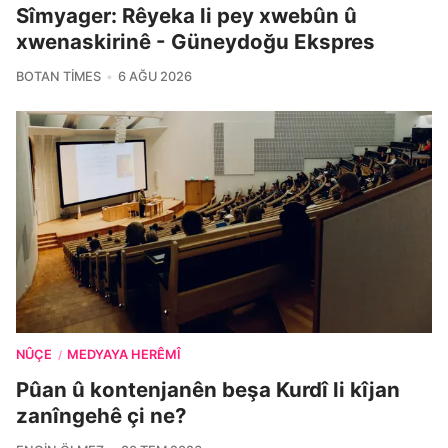
Sîmyager: Rêyeka li pey xwebûn û
xwenaskirinê - Güneydoğu Ekspres
BOTAN TIMES
6 AĞU 2026
NÛÇE
MEDYAYA HERÊMÎ
/
Pûan û kontenjanên beşa Kurdî li kîjan
zanîngehê çi ne?