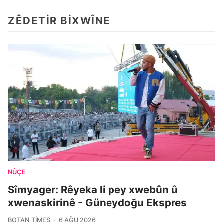
ZÊDETIR BIXWÎNE
NÛÇE
Sîmyager: Rêyeka li pey xwebûn û
xwenaskirinê - Güneydoğu Ekspres
BOTAN TIMES
6 AĞU 2026