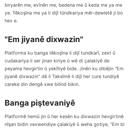
biryarên me, evînên me, bedena me û keda me ya me
ye. Têkoşîna me ya li dijî tûndkariya mêr-dewletê ji bo
hev e.
"Em jiyanê dixwazin"
Platforma ku banga têkoşîna li dijî tundkarî, zext û
cudakariya li ser jinan kiriye û wê di çalakiyê de
peyama hevgirtin û yekîtiyê bide. Jinên ku dibêjin "Em
jiyanê dixwazin" dê li Taksîmê li dijî her cure tundiyê
careke din dengê xwe bilind bikin.
Banga piştevaniyê
Platformê hemû jin û her kesên ku dixwazin hevgirtinê
nîşan bidin vexwendiye çalakiyê û weha gotiye, “Em bi