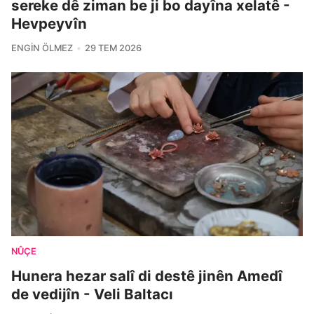
sereke dê ziman be ji bo dayîna xelatê -
Hevpeyvîn
ENGIN ÖLMEZ
29 TEM 2026
NÛÇE
Hunera hezar salî di destê jinên Amedî
de vedijîn - Veli Baltacı