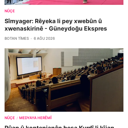
NÛÇE
Sîmyager: Rêyeka li pey xwebûn û
xwenaskirinê - Güneydoğu Ekspres
BOTAN TIMES
6 AĞU 2026
NÛÇE
MEDYAYA HERÊMÎ
/
Pûan û kontenjanên beşa Kurdî li kîjan