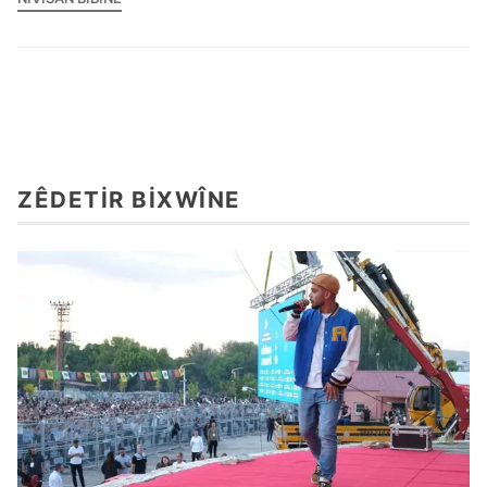
ZÊDETIR BIXWÎNE