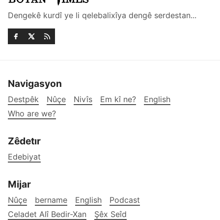
Dengekê kurdî ye li qelebalixîya dengê serdestan...
Navigasyon
Destpêk
Nûçe
Nivîs
Em kî ne?
English
Who are we?
Zêdetır
Edebiyat
Mijar
Nûçe
bername
English
Podcast
Celadet Alî Bedir-Xan
Şêx Seîd