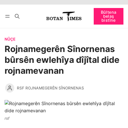
Têkevê
Bûltena belaş bistîne
Bûltena
belaş
bişopîne
bistîne
NÛÇE
Rojnamegerên Sînornenas
bûrsên ewlehîya dîjîtal dide
rojnamevanan
RSF ROJNAMEGERÊN SÎNORNENAS
rsf