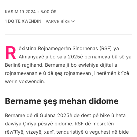
KASIM 19 2024
5:00 ÖS
1 DQ TÊ XWENDIN
PARVE BIKE
R
êxistina Rojnamegerên Sînornenas (RSF) ya
Almanyayê ji bo sala 2025ê bernameya bûrsê ya
Berlînê ragihand. Bername ji bo ewlehîya dîjîtal a
rojnamevanan e û dê şeş rojnamevan ji herêmên krîzê
werin vexwendin.
Bername şeş mehan didome
Bername dê di Gulana 2025ê de dest pê bike û heta
dawîya Çirîya pêşiyê bidome. RSF dê mesrefên
rêwîtîyê, vîzeyê, xanî, tenduristîyê û veguhestinê bide