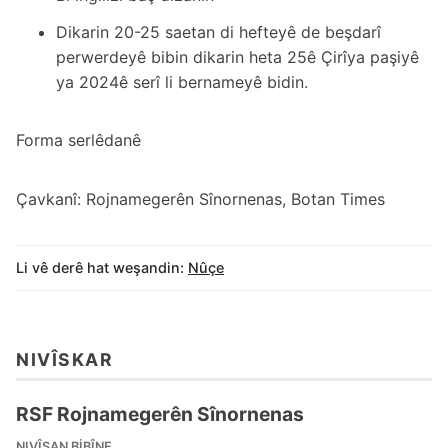
Dikarin 20-25 saetan di hefteyê de beşdarî
perwerdeyê bibin dikarin heta 25ê Çirîya paşiyê
ya 2024ê serî li bernameyê bidin.
Forma serlêdanê
Çavkanî: Rojnamegerên Sînornenas, Botan Times
Li vê derê hat weşandin:
Nûçe
NIVÎSKAR
RSF Rojnamegerên Sînornenas
NIVÎSAN BIBÎNE