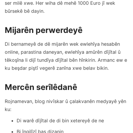
ser milê xwe. Her wiha dê mehê 1000 Euro jî wek
bûrsekê bê dayin.
Mijarên perwerdeyê
Di bernameyê de dê mijarên wek ewlehîya hesabên
online, parastina daneyan, ewlehîya amûrên dîjîtal û
têkoşîna li dijî tundîya dîjîtal bên hînkirin. Armanc ew e
ku beşdar piştî vegerê zanîna xwe belav bikin.
Mercên serîlêdanê
Rojnamevan, blog nivîskar û çalakvanên medyayê yên
ku:
Di warê dîjîtal de di bin xetereyê de ne
Bi îngilîzî baş dizanin