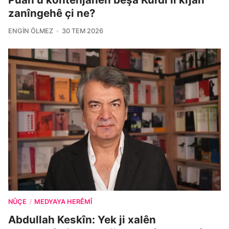
zanîngehê çi ne?
ENGIN ÖLMEZ
30 TEM 2026
NÛÇE
MEDYAYA HERÊMÎ
/
Abdullah Keskîn: Yek ji xalên