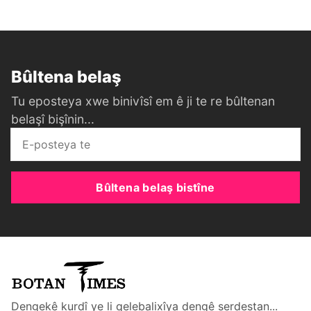
Bûltena belaş
Tu eposteya xwe binivîsî em ê ji te re bûltenan
belaşî bişînin...
Bûltena belaş bistîne
Dengekê kurdî ye li qelebalixîya dengê serdestan...