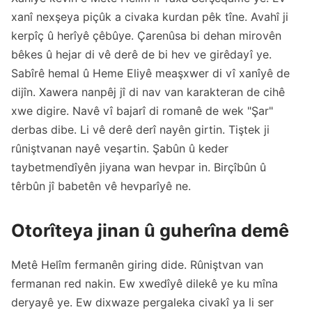
xanî nexşeya piçûk a civaka kurdan pêk tîne. Avahî ji
kerpîç û herîyê çêbûye. Çarenûsa bi dehan mirovên
bêkes û hejar di vê derê de bi hev ve girêdayî ye.
Sabîrê hemal û Heme Eliyê meaşxwer di vî xanîyê de
dijîn. Xawera nanpêj jî di nav van karakteran de cihê
xwe digire. Navê vî bajarî di romanê de wek "Şar"
derbas dibe. Li vê derê derî nayên girtin. Tiştek ji
rûniştvanan nayê veşartin. Şabûn û keder
taybetmendîyên jiyana wan hevpar in. Birçîbûn û
têrbûn jî babetên vê hevparîyê ne.
Otorîteya jinan û guherîna demê
Metê Helîm fermanên giring dide. Rûniştvan van
fermanan red nakin. Ew xwedîyê dilekê ye ku mîna
deryayê ye. Ew dixwaze pergaleka civakî ya li ser