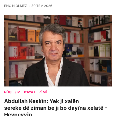
ENGIN ÖLMEZ
30 TEM 2026
NÛÇE
MEDYAYA HERÊMÎ
/
Abdullah Keskîn: Yek ji xalên
sereke dê ziman be ji bo dayîna xelatê -
Hevpeyvîn