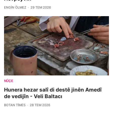
ENGIN ÖLMEZ
29 TEM 2026
NÛÇE
Hunera hezar salî di destê jinên Amedî
de vedijîn - Veli Baltacı
BOTAN TIMES
28 TEM 2026