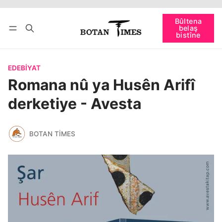
Têkevê
Bûltena belaş bistîne
Bûltena
belaş
bişopîne
bistîne
EDEBIYAT
Romana nû ya Husên Arifî
derketiye - Avesta
BOTAN TIMES