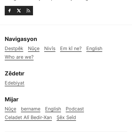
Navigasyon
Destpêk
Nûçe
Nivîs
Em kî ne?
English
Who are we?
Zêdetır
Edebiyat
Mijar
Nûçe
bername
English
Podcast
Celadet Alî Bedir-Xan
Şêx Seîd