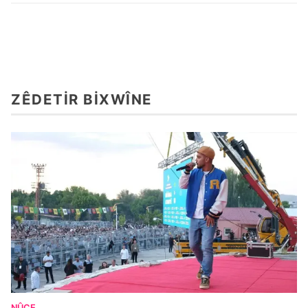
ZÊDETIR BIXWÎNE
NÛÇE