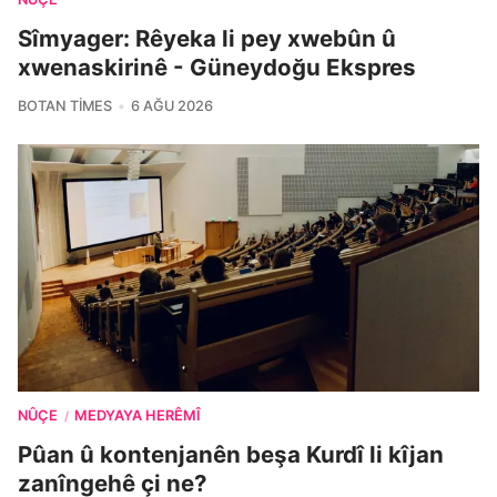
Sîmyager: Rêyeka li pey xwebûn û
xwenaskirinê - Güneydoğu Ekspres
BOTAN TIMES
6 AĞU 2026
NÛÇE
MEDYAYA HERÊMÎ
/
Pûan û kontenjanên beşa Kurdî li kîjan
zanîngehê çi ne?