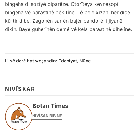
bingeha dilsozîyê biparêze. Otorîteya kevneşopî
bingeha vê parastinê pêk tîne. Lê belê xizanî her diçe
kûrtir dibe. Zagonên sar ên bajêr bandorê li jiyanê
dikin. Bayê guherînên demê vê kela parastinê dihejîne.
Li vê derê hat weşandin:
Edebiyat
,
Nûçe
NIVÎSKAR
Botan Times
NIVÎSAN BIBÎNE