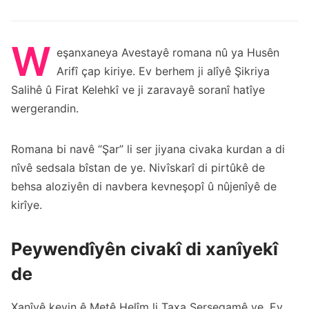
W
eşanxaneya Avestayê romana nû ya Husên
Arifî çap kiriye. Ev berhem ji alîyê Şikriya
Salihê û Firat Kelehkî ve ji zaravayê soranî hatîye
wergerandin.
Romana bi navê “Şar” li ser jiyana civaka kurdan a di
nîvê sedsala bîstan de ye. Nivîskarî di pirtûkê de
behsa aloziyên di navbera kevneşopî û nûjenîyê de
kirîye.
Peywendîyên civakî di xanîyekî
de
Xanîyê kevin ê Metê Helîm li Taxa Serşeqamê ye. Ev