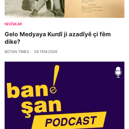
NIVÎSKAR
Gelo Medyaya Kurdî ji azadîyê çi fêm
dike?
BOTAN TIMES
29 TEM 2026