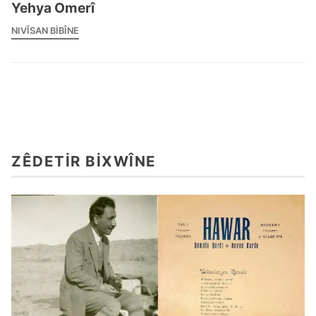
Yehya Omerî
NIVÎSAN BIBÎNE
ZÊDETIR BIXWÎNE