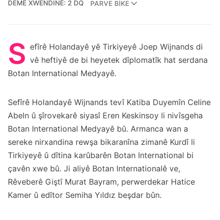
DEMÊ XWENDINÊ: 2 DQ
PARVE BIKE
S
efîrê Holandayê yê Tirkiyeyê Joep Wijnands di
vê heftiyê de bi heyetek dîplomatîk hat serdana
Botan International Medyayê.
Sefîrê Holandayê Wijnands tevî Katiba Duyemîn Celine
Abeln û şîrovekarê siyasî Eren Keskinsoy li nivîsgeha
Botan International Medyayê bû. Armanca wan a
sereke nirxandina rewşa bikaranîna zimanê Kurdî li
Tirkiyeyê û dîtina karûbarên Botan International bi
çavên xwe bû. Ji aliyê Botan Internationalê ve,
Rêveberê Giştî Murat Bayram, perwerdekar Hatice
Kamer û edîtor Semiha Yıldız beşdar bûn.