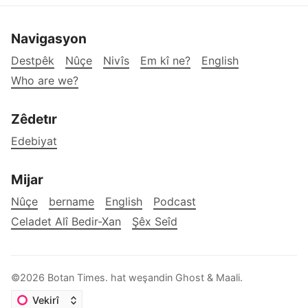
Navigasyon
Destpêk
Nûçe
Nivîs
Em kî ne?
English
Who are we?
Zêdetır
Edebiyat
Mijar
Nûçe
bername
English
Podcast
Celadet Alî Bedir-Xan
Şêx Seîd
©2026
Botan Times
.
hat weşandin
Ghost
&
Maali
.