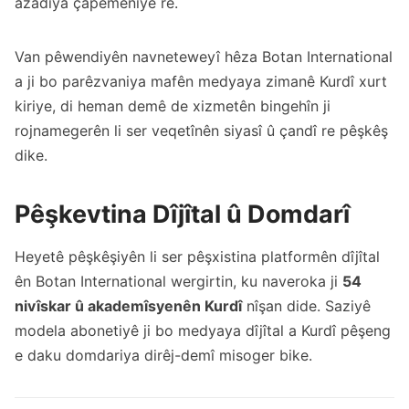
azadiya çapemeniyê re.
Van pêwendiyên navneteweyî hêza Botan International
a ji bo parêzvaniya mafên medyaya zimanê Kurdî xurt
kiriye, di heman demê de xizmetên bingehîn ji
rojnamegerên li ser veqetînên siyasî û çandî re pêşkêş
dike.
Pêşkevtina Dîjîtal û Domdarî
Heyetê pêşkêşiyên li ser pêşxistina platformên dîjîtal
ên Botan International wergirtin, ku naveroka ji
54
nivîskar û akademîsyenên Kurdî
nîşan dide. Saziyê
modela abonetiyê ji bo medyaya dîjîtal a Kurdî pêşeng
e daku domdariya dirêj-demî misoger bike.