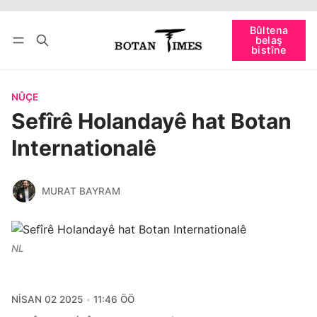
Têkevê
Bûltena belaş bistîne
Bûltena
belaş
bişopîne
bistîne
NÛÇE
Sefîrê Holandayê hat Botan
Internationalê
MURAT BAYRAM
NL
NISAN 02 2025
11:46 ÖÖ