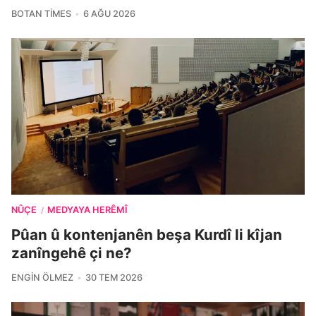
BOTAN TIMES
6 AĞU 2026
NÛÇE
MEDYAYA HERÊMÎ
/
Pûan û kontenjanên beşa Kurdî li kîjan
zanîngehê çi ne?
ENGIN ÖLMEZ
30 TEM 2026