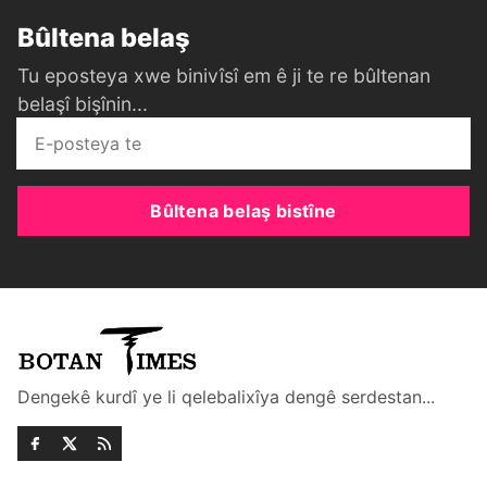
Bûltena belaş
Tu eposteya xwe binivîsî em ê ji te re bûltenan
belaşî bişînin...
Bûltena belaş bistîne
Dengekê kurdî ye li qelebalixîya dengê serdestan...