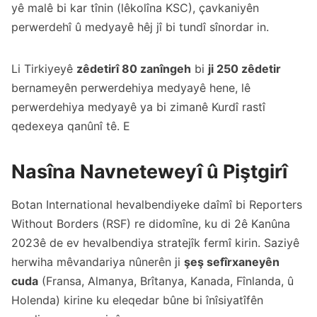
yê malê bi kar tînin (lêkolîna KSC), çavkaniyên
perwerdehî û medyayê hêj jî bi tundî sînordar in.
Li Tirkiyeyê
zêdetirî 80 zanîngeh
bi
ji 250 zêdetir
bernameyên perwerdehiya medyayê hene, lê
perwerdehiya medyayê ya bi zimanê Kurdî rastî
qedexeya qanûnî tê. E
Nasîna Navneteweyî û Piştgirî
Botan International hevalbendiyeke daîmî bi Reporters
Without Borders (RSF) re didomîne, ku di 2ê Kanûna
2023ê de ev hevalbendiya stratejîk fermî kirin. Saziyê
herwiha mêvandariya nûnerên ji
şeş sefîrxaneyên
cuda
(Fransa, Almanya, Brîtanya, Kanada, Fînlanda, û
Holenda) kirine ku eleqedar bûne bi înîsiyatîfên