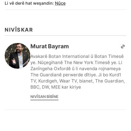
Li vê derê hat weşandin:
Nûçe
NIVÎSKAR
Murat Bayram
Avakarê Botan International û Botan Timesê
ye. Nûçegihanê The New York Timesê ye. Li
Zanîngeha Oxfordê û li navenda rojnameya
The Guardianê perwerde dîtiye. Ji bo Kurd1
TV, Kurdigeh, Waar TV, bianet, The Guardian,
BBC, DW, MEE kar kiriye
NIVÎSAN BIBÎNE