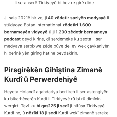
li seranserê Tirkiyeyê bi hev re girê dide
Ji sala 2021ê hir ve,
ji 40 zêdetir saziyên medyayê
li
stûdyoya Botan International
zêdetirî 1.600
bernameyên vîdyoyê
û
ji 1.200 zêdetir bernameya
podcast
qeyd kirine, di serdemeke ku zexta li ser
medyaya serbixwe zêde bûye de, ev wek çavkaniyên
hilberînê yên girîng hatine peydakirin.
Pirsgirêkên Gihîştina Zimanê
Kurdî û Perwerdehiyê
Heyeta Holandî agahdariya berfireh li ser astengiyên
ku bikarhênerên Kurdî li Tirkiyeyê rû bi rû dimînin
wergirt. Tevî ku
bi qasî 25 ji sedî
ji nifûsa Tirkiyeyê
Kurdî ne, û
nêzîkî 18 ji sedî
Kurdî wekî zimanê sereke