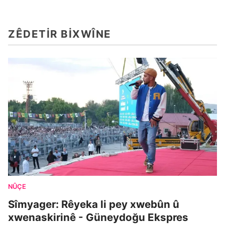
ZÊDETIR BIXWÎNE
NÛÇE
Sîmyager: Rêyeka li pey xwebûn û
xwenaskirinê - Güneydoğu Ekspres