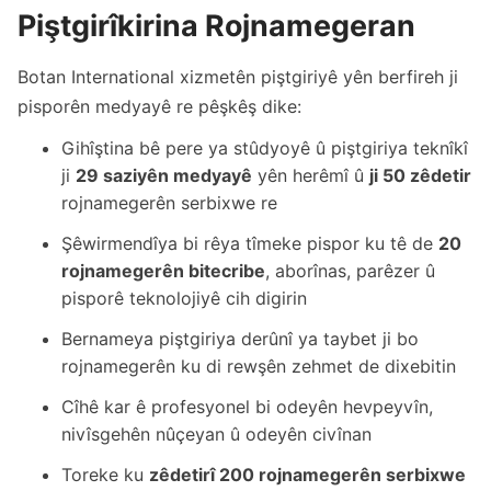
Piştgirîkirina Rojnamegeran
Botan International xizmetên piştgiriyê yên berfireh ji
pisporên medyayê re pêşkêş dike:
Gihîştina bê pere ya stûdyoyê û piştgiriya teknîkî
ji
29 saziyên medyayê
yên herêmî û
ji 50 zêdetir
rojnamegerên serbixwe re
Şêwirmendîya bi rêya tîmeke pispor ku tê de
20
rojnamegerên bitecribe
, aborînas, parêzer û
pisporê teknolojiyê cih digirin
Bernameya piştgiriya derûnî ya taybet ji bo
rojnamegerên ku di rewşên zehmet de dixebitin
Cîhê kar ê profesyonel bi odeyên hevpeyvîn,
nivîsgehên nûçeyan û odeyên civînan
Toreke ku
zêdetirî 200 rojnamegerên serbixwe