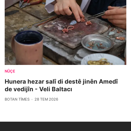
NÛÇE
Hunera hezar salî di destê jinên Amedî
de vedijîn - Veli Baltacı
BOTAN TIMES
28 TEM 2026