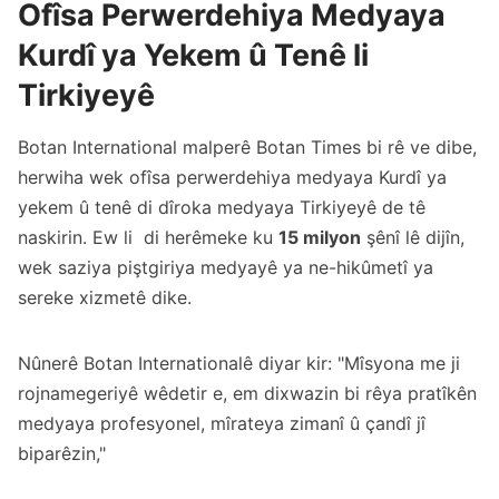
Ofîsa Perwerdehiya Medyaya
Kurdî ya Yekem û Tenê li
Tirkiyeyê
Botan International malperê Botan Times bi rê ve dibe,
herwiha wek ofîsa perwerdehiya medyaya Kurdî ya
yekem û tenê di dîroka medyaya Tirkiyeyê de tê
naskirin. Ew li di herêmeke ku
15 milyon
şênî lê dijîn,
wek saziya piştgiriya medyayê ya ne-hikûmetî ya
sereke xizmetê dike.
Nûnerê Botan Internationalê diyar kir: "Mîsyona me ji
rojnamegeriyê wêdetir e, em dixwazin bi rêya pratîkên
medyaya profesyonel, mîrateya zimanî û çandî jî
biparêzin,"