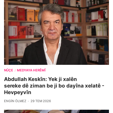
NÛÇE
MEDYAYA HERÊMÎ
/
Abdullah Keskîn: Yek ji xalên
sereke dê ziman be ji bo dayîna xelatê -
Hevpeyvîn
ENGIN ÖLMEZ
29 TEM 2026