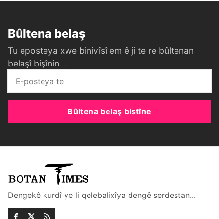
Bûltena belaş
Tu eposteya xwe binivîsî em ê ji te re bûltenan
belaşî bişînin...
Bûltena belaş bistîne
Dengekê kurdî ye li qelebalixîya dengê serdestan...