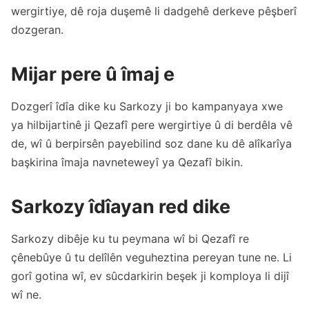
wergirtiye, dê roja duşemê li dadgehê derkeve pêşberî
dozgeran.
Mijar pere û îmaj e
Dozgerî îdîa dike ku Sarkozy ji bo kampanyaya xwe
ya hilbijartinê ji Qezafî pere wergirtiye û di berdêla vê
de, wî û berpirsên payebilind soz dane ku dê alîkarîya
başkirina îmaja navneteweyî ya Qezafî bikin.
Sarkozy îdîayan red dike
Sarkozy dibêje ku tu peymana wî bi Qezafî re
çênebûye û tu delîlên veguheztina pereyan tune ne. Li
gorî gotina wî, ev sûcdarkirin beşek ji komploya li dijî
wî ne.