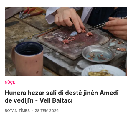
NÛÇE
Hunera hezar salî di destê jinên Amedî
de vedijîn - Veli Baltacı
BOTAN TIMES
28 TEM 2026