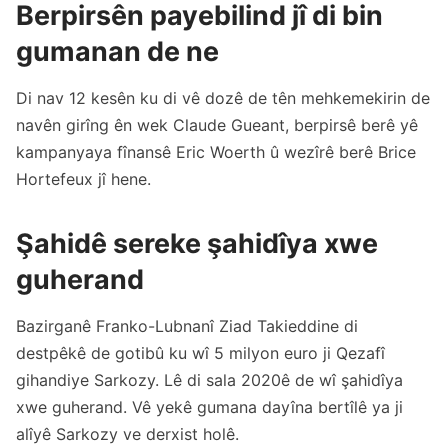
Berpirsên payebilind jî di bin
gumanan de ne
Di nav 12 kesên ku di vê dozê de tên mehkemekirin de
navên girîng ên wek Claude Gueant, berpirsê berê yê
kampanyaya fînansê Eric Woerth û wezîrê berê Brice
Hortefeux jî hene.
Şahidê sereke şahidîya xwe
guherand
Bazirganê Franko-Lubnanî Ziad Takieddine di
destpêkê de gotibû ku wî 5 milyon euro ji Qezafî
gihandiye Sarkozy. Lê di sala 2020ê de wî şahidîya
xwe guherand. Vê yekê gumana dayîna bertîlê ya ji
alîyê Sarkozy ve derxist holê.