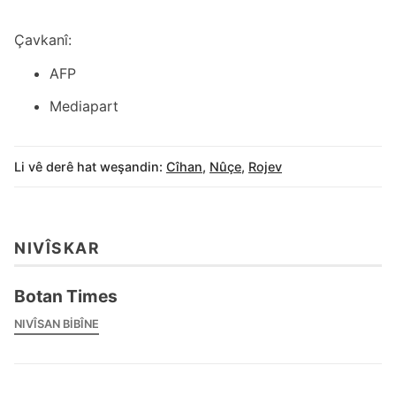
Çavkanî:
AFP
Mediapart
Li vê derê hat weşandin:
Cîhan
,
Nûçe
,
Rojev
NIVÎSKAR
Botan Times
NIVÎSAN BIBÎNE