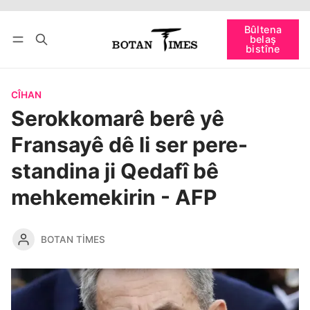
Têkevê
Bûltena belaş bistîne
Bûltena
belaş
bişopîne
bistîne
CÎHAN
Serokkomarê berê yê
Fransayê dê li ser pere-
standina ji Qedafî bê
mehkemekirin - AFP
BOTAN TIMES