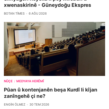
xwenaskirinê - Güneydoğu Ekspres
BOTAN TIMES
6 AĞU 2026
NÛÇE
MEDYAYA HERÊMÎ
/
Pûan û kontenjanên beşa Kurdî li kîjan
zanîngehê çi ne?
ENGIN ÖLMEZ
30 TEM 2026