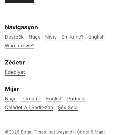
Navigasyon
Destpêk
Nûçe
Nivîs
Em kî ne?
English
Who are we?
Zêdetır
Edebiyat
Mijar
Nûçe
bername
English
Podcast
Celadet Alî Bedir-Xan
Şêx Seîd
©2026
Botan Times
.
hat weşandin
Ghost
&
Maali
.