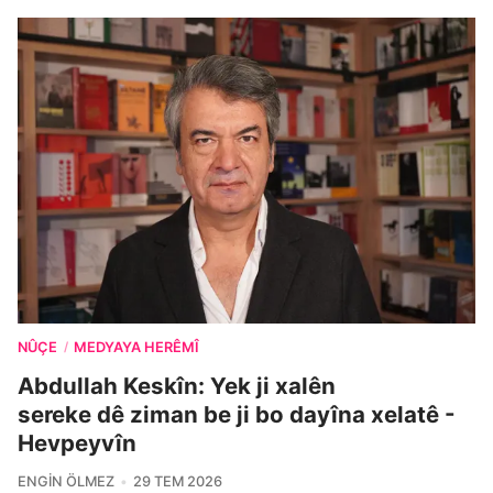
NÛÇE
MEDYAYA HERÊMÎ
/
Abdullah Keskîn: Yek ji xalên
sereke dê ziman be ji bo dayîna xelatê -
Hevpeyvîn
ENGIN ÖLMEZ
29 TEM 2026