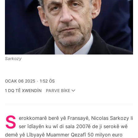
Sarkozy
OCAK 06 2025
1:52 ÖS
1 DQ TÊ XWENDIN
PARVE BIKE
S
erokkomarê berê yê Fransayê, Nicolas Sarkozy li
ser îdîayên ku wî di sala 2007ê de ji serokê wê
demê yê Lîbyayê Muammer Qezafî 50 milyon euro