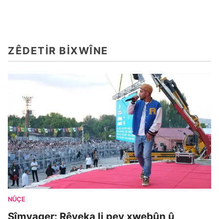
ZÊDETIR BIXWÎNE
NÛÇE
Sîmyager: Rêyeka li pey xwebûn û