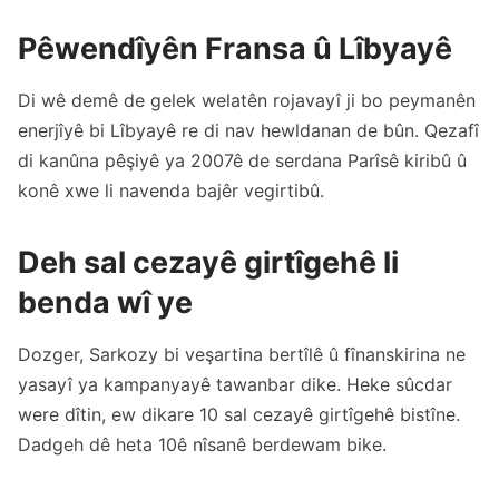
Pêwendîyên Fransa û Lîbyayê
Di wê demê de gelek welatên rojavayî ji bo peymanên
enerjîyê bi Lîbyayê re di nav hewldanan de bûn. Qezafî
di kanûna pêşiyê ya 2007ê de serdana Parîsê kiribû û
konê xwe li navenda bajêr vegirtibû.
Deh sal cezayê girtîgehê li
benda wî ye
Dozger, Sarkozy bi veşartina bertîlê û fînanskirina ne
yasayî ya kampanyayê tawanbar dike. Heke sûcdar
were dîtin, ew dikare 10 sal cezayê girtîgehê bistîne.
Dadgeh dê heta 10ê nîsanê berdewam bike.